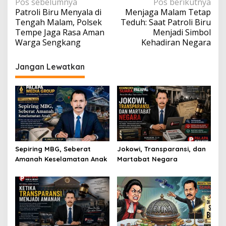
Navigasi
Pos sebelumnya
Pos berikutnya
Patroli Biru Menyala di
Menjaga Malam Tetap
pos
Tengah Malam, Polsek
Teduh: Saat Patroli Biru
Tempe Jaga Rasa Aman
Menjadi Simbol
Warga Sengkang
Kehadiran Negara
Jangan Lewatkan
Sepiring MBG, Seberat
Jokowi, Transparansi, dan
Amanah Keselamatan Anak
Martabat Negara