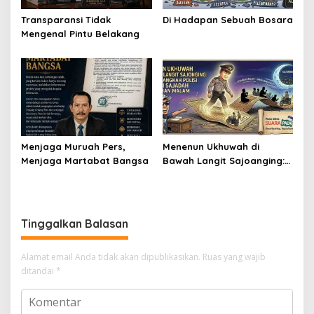
Transparansi Tidak
Di Hadapan Sebuah Bosara
Mengenal Pintu Belakang
Menjaga Muruah Pers,
Menenun Ukhuwah di
Menjaga Martabat Bangsa
Bawah Langit Sajoanging:
Ketika Langkah Polisi
Menjadi Sajadah
Kedamaian Malam
Tinggalkan Balasan
Alamat email Anda tidak akan dipublikasikan.
Ruas yang wajib
ditandai
*