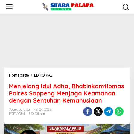
Lewati
ke
konten
Menjelang
Homepage
/
EDITORIAL
Idul
Menjelang Idul Adha, Bhabinkamtibmas
Adha,
Polres Soppeng Menjaga Keamanan
Bhabinkamtibmas
Polres
dengan Sentuhan Kemanusiaan
Soppeng
Suarapalapa
Mei 24, 2026
Menjaga
EDITORIAL
860 Dilihat
Keamanan
dengan
Sentuhan