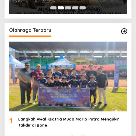
Di Politik
|
Juni 22, 2026
Di 
Olahraga Terbaru
1
Langkah Awal Ksatria Muda Mario Putra Mengukir
Takdir di Bone