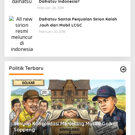
Daihatsu Indonesia?
Februari 20, 2018
Daihatsu Santai Penjualan Sirion Kalah
Jauh dari Mobil LCGC
Februari 20, 2018
Politik Terbaru
Senyap Konsolidasi Menjelang Musda Golkar
P
Soppeng
R