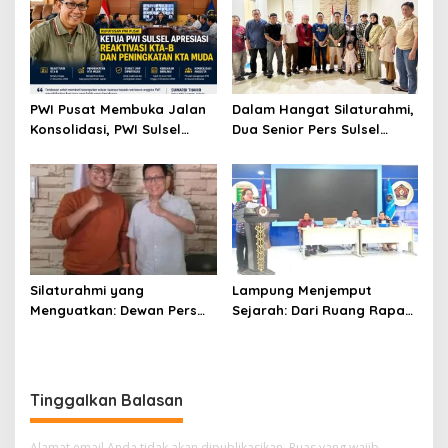
PWI Pusat Membuka Jalan
Dalam Hangat Silaturahmi,
Konsolidasi, PWI Sulsel
Dua Senior Pers Sulsel
Sambut dengan Optimisme
Menjahit Harapan Baru
untuk PWI Sulsel
Silaturahmi yang
Lampung Menjemput
Menguatkan: Dewan Pers
Sejarah: Dari Ruang Rapat
dan PWI Sulsel Meneguhkan
Menuju Panggung Nasional
Profesionalisme Pers
Pers Indonesia
Tinggalkan Balasan
Alamat email Anda tidak akan dipublikasikan.
Ruas yang wajib