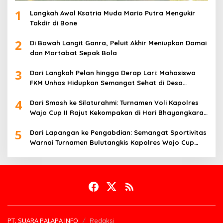
1
Langkah Awal Ksatria Muda Mario Putra Mengukir
Takdir di Bone
2
Di Bawah Langit Ganra, Peluit Akhir Meniupkan Damai
dan Martabat Sepak Bola
3
Dari Langkah Pelan hingga Derap Lari: Mahasiswa
FKM Unhas Hidupkan Semangat Sehat di Desa
Congko
4
Dari Smash ke Silaturahmi: Turnamen Voli Kapolres
Wajo Cup II Rajut Kekompakan di Hari Bhayangkara
ke-80
5
Dari Lapangan ke Pengabdian: Semangat Sportivitas
Warnai Turnamen Bulutangkis Kapolres Wajo Cup
2026
PT. SUARA PALAPA INFO
Redaksi