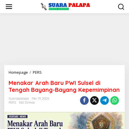
Lewati
ke
konten
Menakar
Homepage
/
PERS
Arah
Menakar Arah Baru PWI Sulsel di
Baru
Tengah Bayang-Bayang Kepemimpinan
PWI
Sulsel
Suarapalapa
Mei 19, 2026
di
PERS
342 Dilihat
Tengah
Bayang-
Bayang
Kepemimpinan