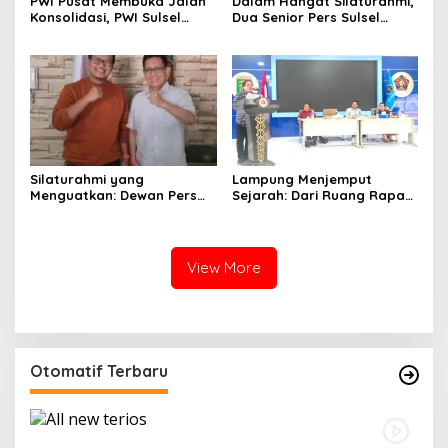
PWI Pusat Membuka Jalan
Dalam Hangat Silaturahmi,
Konsolidasi, PWI Sulsel
Dua Senior Pers Sulsel
Sambut dengan Optimisme
Menjahit Harapan Baru
untuk PWI Sulsel
Silaturahmi yang
Lampung Menjemput
Menguatkan: Dewan Pers
Sejarah: Dari Ruang Rapat
dan PWI Sulsel Meneguhkan
Menuju Panggung Nasional
Profesionalisme Pers
Pers Indonesia
View More
Otomatif Terbaru