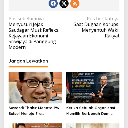
Navigasi
Pos sebelumnya
Pos berikutnya
Menyusuri Jejak
Saat Dugaan Korupsi
pos
Saudagar Musi: Refleksi
Menyentuh Wakil
Kejayaan Ekonomi
Rakyat
Sriwijaya di Panggung
Modern
Jangan Lewatkan
Suwardi Thahir Menata PWI
Ketika Sebuah Organisasi
Sulsel Menuju Era
Memilih Berbenah Demi
Profesional dan Digital
Menjaga Martabat