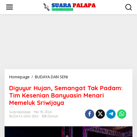
Lewati
ke
konten
Diguyur
Homepage
/
BUDAYA DAN SENI
Hujan,
Diguyur Hujan, Semangat Tak Padam:
Semangat
Tim Kesenian Banyuasin Menari
Tak
Padam:
Memeluk Sriwijaya
Tim
Suarapalapa
Mei 18, 2026
Kesenian
BUDAYA DAN SENI
308 Dilihat
Banyuasin
Menari
Memeluk