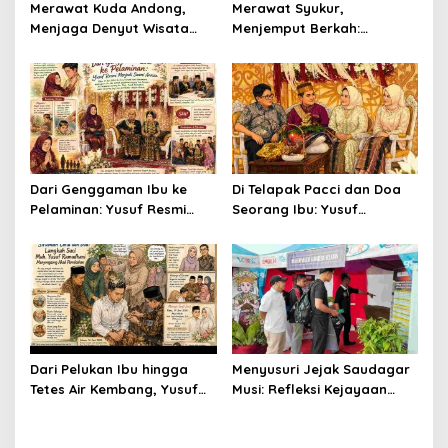
Merawat Kuda Andong,
Merawat Syukur,
Menjaga Denyut Wisata
Menjemput Berkah:
Budaya Yogyakarta
Senandung Ritual
Mappadendang di Tanah
Laringg
Dari Genggaman Ibu ke
Di Telapak Pacci dan Doa
Pelaminan: Yusuf Resmi
Seorang Ibu: Yusuf
Menjadi Suami Annisa
Menyempurnakan Langkah
Menuju Gerbang
Pernikahan
Dari Pelukan Ibu hingga
Menyusuri Jejak Saudagar
Tetes Air Kembang, Yusuf
Musi: Refleksi Kejayaan
Bersiap Menjadi Suami
Ekonomi Sriwijaya di
Panggung Modern