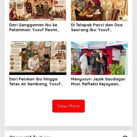
Dari Genggaman Ibu ke
Di Telapak Pacci dan Doa
Pelaminan: Yusuf Resmi
Seorang Ibu: Yusuf
Menjadi Suami Annisa
Menyempurnakan Langkah
Menuju Gerbang
Pernikahan
Dari Pelukan Ibu hingga
Menyusuri Jejak Saudagar
Tetes Air Kembang, Yusuf
Musi: Refleksi Kejayaan
Bersiap Menjadi Suami
Ekonomi Sriwijaya di
Panggung Modern
View More