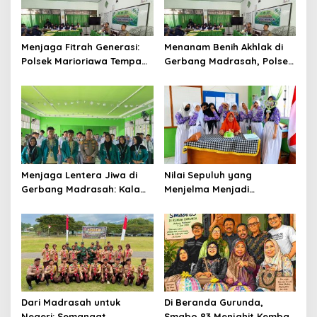
Menjaga Fitrah Generasi:
Menanam Benih Akhlak di
Polsek Marioriawa Tempa
Gerbang Madrasah, Polsek
Karakter Murid MTs Yasrib
Marioriawa Menguatkan
Langkah Generasi
Berkarakter
Menjaga Lentera Jiwa di
Nilai Sepuluh yang
Gerbang Madrasah: Kala
Menjelma Menjadi
Seragam Cokelat Menuntun
Pengabdian
Generasi Robbani di
Belawa
Dari Madrasah untuk
Di Beranda Gurunda,
Negeri: Semangat
Smabo 83 Menjahit Kembali