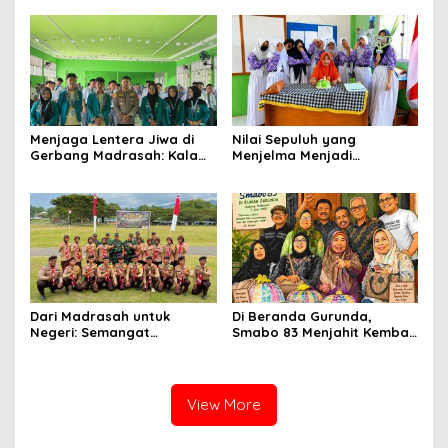
Langkah Generasi
Berkarakter
Menjaga Lentera Jiwa di
Nilai Sepuluh yang
Gerbang Madrasah: Kala
Menjelma Menjadi
Seragam Cokelat Menuntun
Pengabdian
Generasi Robbani di
Belawa
Dari Madrasah untuk
Di Beranda Gurunda,
Negeri: Semangat
Smabo 83 Menjahit Kembali
Patriotisme Siswa MAN 2
Kenangan 43 Tahun yang
Soppeng di KKRI
Tak Pernah Usang
View More