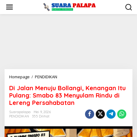
Lewati
ke
konten
Di
Homepage
/
PENDIDIKAN
Jalan
Di Jalan Menuju Bollangi, Kenangan Itu
Menuju
Pulang: Smabo 83 Menyulam Rindu di
Bollangi,
Kenangan
Lereng Persahabatan
Itu
Suarapalapa
Mei 9, 2026
Pulang:
PENDIDIKAN
355 Dilihat
Smabo
83
Menyulam