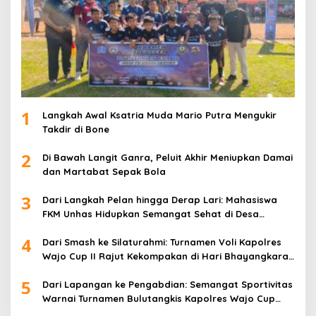
1
Langkah Awal Ksatria Muda Mario Putra Mengukir
Takdir di Bone
2
Di Bawah Langit Ganra, Peluit Akhir Meniupkan Damai
dan Martabat Sepak Bola
3
Dari Langkah Pelan hingga Derap Lari: Mahasiswa
FKM Unhas Hidupkan Semangat Sehat di Desa
Congko
4
Dari Smash ke Silaturahmi: Turnamen Voli Kapolres
Wajo Cup II Rajut Kekompakan di Hari Bhayangkara
ke-80
5
Dari Lapangan ke Pengabdian: Semangat Sportivitas
Warnai Turnamen Bulutangkis Kapolres Wajo Cup
2026