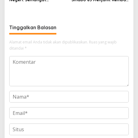
Patriotisme Siswa MAN 2
Kenangan 43 Tahun yang
Soppeng di KKRI
Tak Pernah Usang
Tinggalkan Balasan
Alamat email Anda tidak akan dipublikasikan.
Ruas yang wajib
ditandai
*