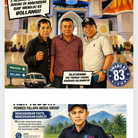
Rindu
di
Lereng
Persahabatan