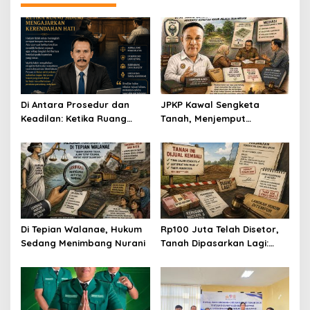
Di Antara Prosedur dan
JPKP Kawal Sengketa
Keadilan: Ketika Ruang
Tanah, Menjemput
Sidang Mengajarkan
Kepastian Hukum Melalui
Kerendahan Hati
Jalan Mediasi
Di Tepian Walanae, Hukum
Rp100 Juta Telah Disetor,
Sedang Menimbang Nurani
Tanah Dipasarkan Lagi:
Kisah H. Ansar Mencari
Keadilan di Tengah
Sengketa Jual Beli