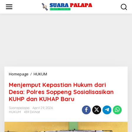
Lewati
ke
konten
Menjemput
Homepage
/
HUKUM
Kepastian
Menjemput Kepastian Hukum dari
Hukum
Desa: Polres Soppeng Sosialisasikan
dari
Desa:
KUHP dan KUHAP Baru
Polres
Suarapalapa
April 29, 2026
Soppeng
HUKUM
439 Dilihat
Sosialisasikan
KUHP
dan