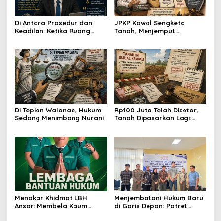
Di Antara Prosedur dan
JPKP Kawal Sengketa
Keadilan: Ketika Ruang
Tanah, Menjemput
Sidang Mengajarkan
Kepastian Hukum Melalui
Kerendahan Hati
Jalan Mediasi
Di Tepian Walanae, Hukum
Rp100 Juta Telah Disetor,
Sedang Menimbang Nurani
Tanah Dipasarkan Lagi:
Kisah H. Ansar Mencari
Keadilan di Tengah
Sengketa Jual Beli
Menakar Khidmat LBH
Menjembatani Hukum Baru
Ansor: Membela Kaum
di Garis Depan: Potret
Duafa Hukum dari Pusat
Sinergi PPNS dan Polres