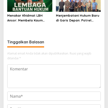
Menakar Khidmat LBH
Menjembatani Hukum Baru
Ansor: Membela Kaum
di Garis Depan: Potret
Duafa Hukum dari Pusat
Sinergi PPNS dan Polres
hingga Ranah Sulsel
Wajo Menyambut KUHAP
2026
Tinggalkan Balasan
Alamat email Anda tidak akan dipublikasikan.
Ruas yang wajib
ditandai
*