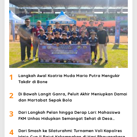
1
Langkah Awal Ksatria Muda Mario Putra Mengukir
Takdir di Bone
2
Di Bawah Langit Ganra, Peluit Akhir Meniupkan Damai
dan Martabat Sepak Bola
3
Dari Langkah Pelan hingga Derap Lari: Mahasiswa
FKM Unhas Hidupkan Semangat Sehat di Desa
Congko
4
Dari Smash ke Silaturahmi: Turnamen Voli Kapolres
Wajo Cup II Rajut Kekompakan di Hari Bhayangkara