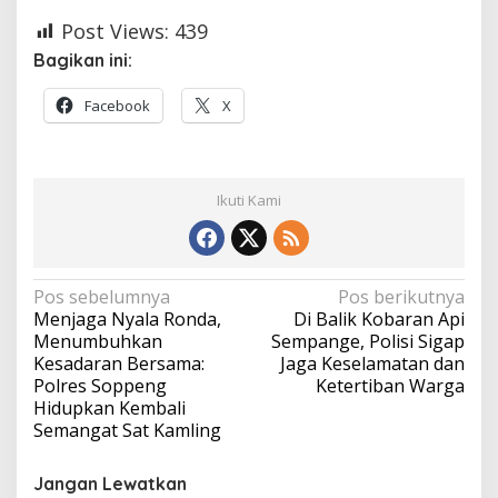
Post Views:
439
Bagikan ini:
Facebook
X
Ikuti Kami
Navigasi
Pos sebelumnya
Pos berikutnya
Menjaga Nyala Ronda,
Di Balik Kobaran Api
pos
Menumbuhkan
Sempange, Polisi Sigap
Kesadaran Bersama:
Jaga Keselamatan dan
Polres Soppeng
Ketertiban Warga
Hidupkan Kembali
Semangat Sat Kamling
Jangan Lewatkan