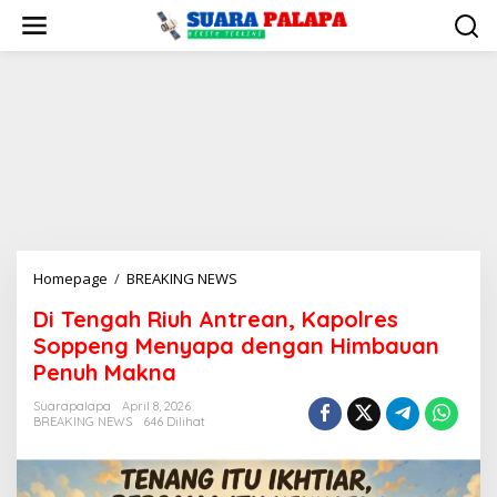
Lewati
ke
konten
Di
Homepage
/
BREAKING NEWS
Tengah
Di Tengah Riuh Antrean, Kapolres
Riuh
Soppeng Menyapa dengan Himbauan
Antrean,
Kapolres
Penuh Makna
Soppeng
Suarapalapa
April 8, 2026
Menyapa
BREAKING NEWS
646 Dilihat
dengan
Himbauan
Penuh