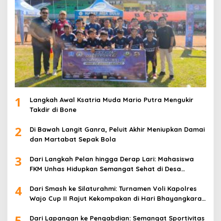
1
Langkah Awal Ksatria Muda Mario Putra Mengukir
Takdir di Bone
2
Di Bawah Langit Ganra, Peluit Akhir Meniupkan Damai
dan Martabat Sepak Bola
3
Dari Langkah Pelan hingga Derap Lari: Mahasiswa
FKM Unhas Hidupkan Semangat Sehat di Desa
Congko
4
Dari Smash ke Silaturahmi: Turnamen Voli Kapolres
Wajo Cup II Rajut Kekompakan di Hari Bhayangkara
ke-80
5
Dari Lapangan ke Pengabdian: Semangat Sportivitas