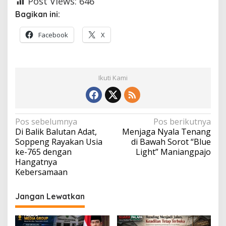
Post Views:
646
Bagikan ini:
Facebook
X
Ikuti Kami
Navigasi
Pos sebelumnya
Pos berikutnya
Di Balik Balutan Adat,
Menjaga Nyala Tenang
pos
Soppeng Rayakan Usia
di Bawah Sorot “Blue
ke-765 dengan
Light” Maniangpajo
Hangatnya
Kebersamaan
Jangan Lewatkan