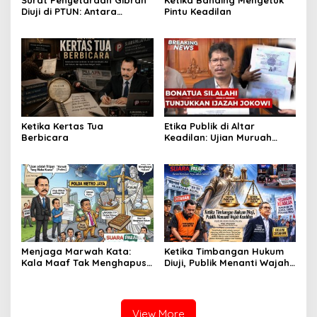
Surat Penyetaraan Gibran
Ketika Banding Mengetuk
Diuji di PTUN: Antara
Pintu Keadilan
Dokumen dan Kewenangan
Ketika Kertas Tua
Etika Publik di Altar
Berbicara
Keadilan: Ujian Muruah
Kampus dan Takdir
Kejujuran
Menjaga Marwah Kata:
Ketika Timbangan Hukum
Kala Maaf Tak Menghapus
Diuji, Publik Menanti Wajah
Hukum di Beranda Keadilan
Keadilan
View More