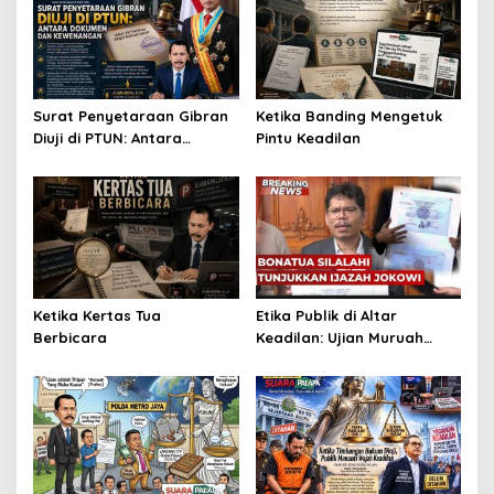
Surat Penyetaraan Gibran
Ketika Banding Mengetuk
Diuji di PTUN: Antara
Pintu Keadilan
Dokumen dan Kewenangan
Ketika Kertas Tua
Etika Publik di Altar
Berbicara
Keadilan: Ujian Muruah
Kampus dan Takdir
Kejujuran