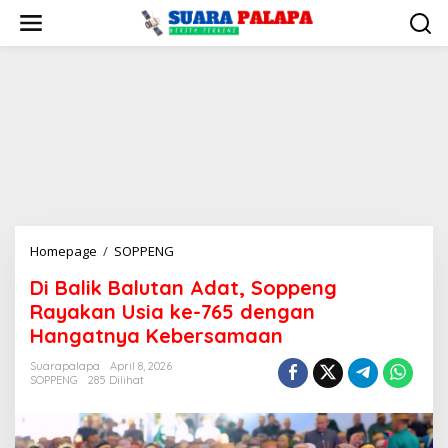
Lewati
ke
konten
Di
Homepage
/
SOPPENG
Balik
Di Balik Balutan Adat, Soppeng
Balutan
Rayakan Usia ke-765 dengan
Adat,
Soppeng
Hangatnya Kebersamaan
Rayakan
Suarapalapa
April 8, 2026
Usia
SOPPENG
285 Dilihat
ke-
765
dengan