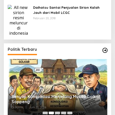
Daihatsu Santai Penjualan Sirion Kalah
Jauh dari Mobil LCGC
Februari 20, 2018
Politik Terbaru
Senyap Konsolidasi Menjelang Musda Golkar
P
Soppeng
R
Di Politik
|
Juni 22, 2026
Di 