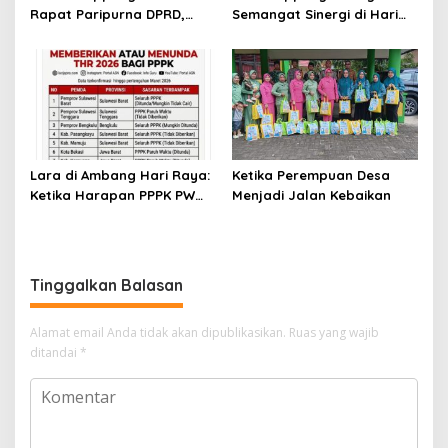
Rapat Paripurna DPRD,
Semangat Sinergi di Hari
Penguatan Pengamanan
Jadi Soppeng ke-765 Tahun
Jadi Pilar Stabilitas
2026
Pemerintahan Daerah
Lara di Ambang Hari Raya:
Ketika Perempuan Desa
Ketika Harapan PPPK PW
Menjadi Jalan Kebaikan
Soppeng Terbentur Dinding
Kebijakan
Tinggalkan Balasan
Alamat email Anda tidak akan dipublikasikan.
Ruas yang wajib
ditandai
*