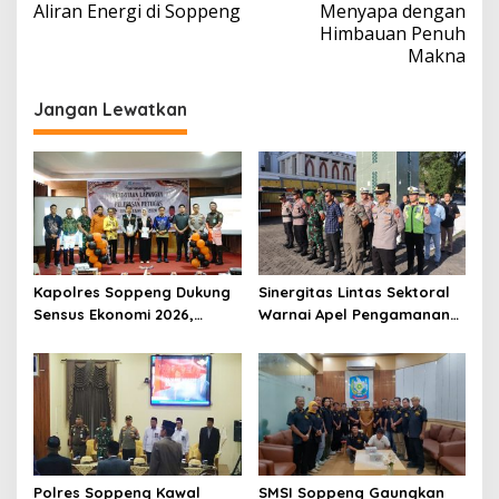
Aliran Energi di Soppeng
Menyapa dengan
Himbauan Penuh
Makna
Jangan Lewatkan
Kapolres Soppeng Dukung
Sinergitas Lintas Sektoral
Sensus Ekonomi 2026,
Warnai Apel Pengamanan
Mengawal Data Akurat
Malam Takbiran Idul Adha
demi Masa Depan
di Soppeng
Pembangunan Daerah
Polres Soppeng Kawal
SMSI Soppeng Gaungkan