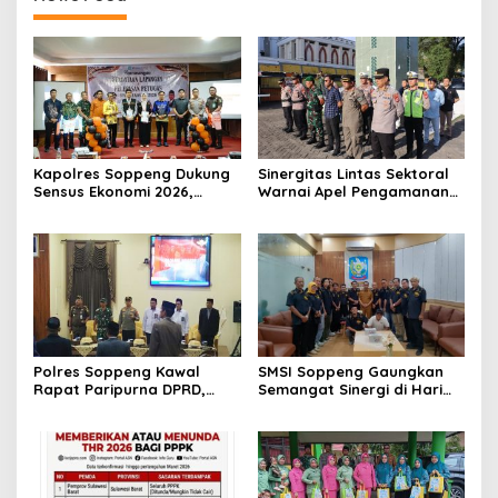
Kapolres Soppeng Dukung
Sinergitas Lintas Sektoral
Sensus Ekonomi 2026,
Warnai Apel Pengamanan
Mengawal Data Akurat
Malam Takbiran Idul Adha
demi Masa Depan
di Soppeng
Pembangunan Daerah
Polres Soppeng Kawal
SMSI Soppeng Gaungkan
Rapat Paripurna DPRD,
Semangat Sinergi di Hari
Penguatan Pengamanan
Jadi Soppeng ke-765 Tahun
Jadi Pilar Stabilitas
2026
Pemerintahan Daerah