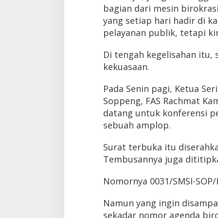
bagian dari mesin birokras
yang setiap hari hadir di 
pelayanan publik, tetapi k
Di tengah kegelisahan itu
kekuasaan.
Pada Senin pagi, Ketua Ser
Soppeng, FAS Rachmat Kami
datang untuk konferensi p
sebuah amplop.
Surat terbuka itu diserah
Tembusannya juga dititip
Nomornya 0031/SMSI-SOP/II
Namun yang ingin disampaik
sekadar nomor agenda biro