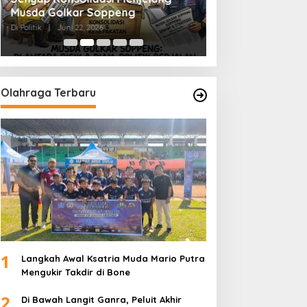
Musda Golkar Soppeng
Menjernihkan Su
Di Politik
|
Juni 22, 2026
Di Politik
|
Juni 2, 2026
Olahraga Terbaru
1
Langkah Awal Ksatria Muda Mario Putra
Mengukir Takdir di Bone
2
Di Bawah Langit Ganra, Peluit Akhir