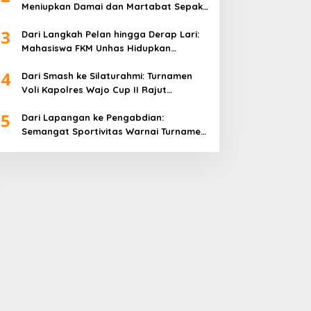
Meniupkan Damai dan Martabat Sepak
Bola
3
Dari Langkah Pelan hingga Derap Lari:
Mahasiswa FKM Unhas Hidupkan
Semangat Sehat di Desa Congko
4
Dari Smash ke Silaturahmi: Turnamen
Voli Kapolres Wajo Cup II Rajut
Kekompakan di Hari Bhayangkara ke-
5
80
Dari Lapangan ke Pengabdian:
Semangat Sportivitas Warnai Turnamen
Bulutangkis Kapolres Wajo Cup 2026