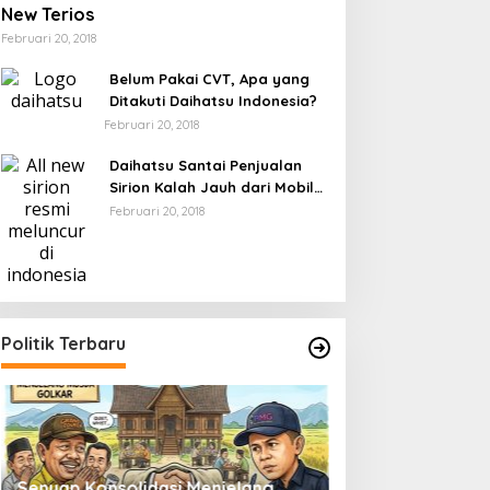
New Terios
Februari 20, 2018
Belum Pakai CVT, Apa yang
Ditakuti Daihatsu Indonesia?
Februari 20, 2018
Daihatsu Santai Penjualan
Sirion Kalah Jauh dari Mobil
LCGC
Februari 20, 2018
Politik Terbaru
Senyap Konsolidasi Menjelang
Pemilu 2029 dan