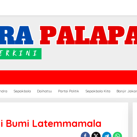
ndra
Sepakbola
Daihatsu
Partai Politik
Sepakbola Kita
Banjir Jaka
di Bumi Latemmamala