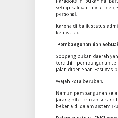
Paradoks ini bukan hal bar
setiap kali ia muncul menj
personal.
Karena di balik status adm
kepastian.
Pembangunan dan Sebua
Soppeng bukan daerah yan
terakhir, pembangunan terus
jalan diperlebar. Fasilitas
Wajah kota berubah.
Namun pembangunan selalu
jarang dibicarakan secara 
bekerja di dalam sistem ik
Dalam suratnya, SMSI meny