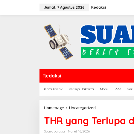
Lewati
Jumat, 7 Agustus 2026
Redaksi
ke
konten
Redaksi
Berita Politik
Persija Jakarta
Mobil
PPP
Geri
THR
Homepage
/
Uncategorized
yang
THR yang Terlupa 
Terlupa
di
Bumi
Suarapalapa
Maret 16, 2026