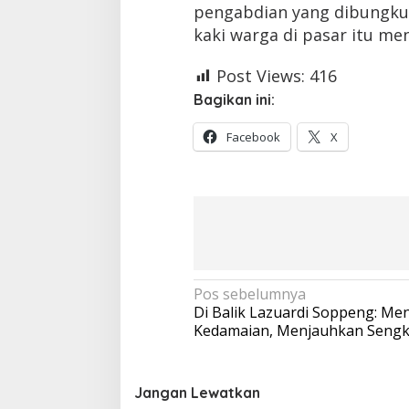
pengabdian yang dibungkus
kaki warga di pasar itu men
Post Views:
416
Bagikan ini:
Facebook
X
Navigasi
Pos sebelumnya
Di Balik Lazuardi Soppeng: Me
pos
Kedamaian, Menjauhkan Sengk
Jangan Lewatkan