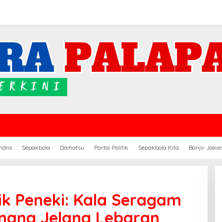
ndra
Sepakbola
Daihatsu
Partai Politik
Sepakbola Kita
Banjir Jaka
rik Peneki: Kala Seragam
enang Jelang Lebaran