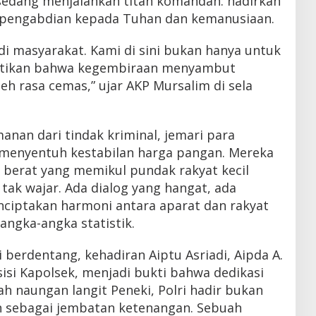
sedang menjalankan titah komandan: hadirkan
 pengabdian kepada Tuhan dan kemanusiaan.
adi masyarakat. Kami di sini bukan hanya untuk
stikan bahwa kegembiraan menyambut
eh rasa cemas,” ujar AKP Mursalim di sela
nan dari tindak kriminal, jemari para
k menyentuh kestabilan harga pangan. Mereka
berat yang memikul pundak rakyat kecil
 tak wajar. Ada dialog yang hangat, ada
ciptakan harmoni antara aparat dan rakyat
angka-angka statistik.
 berdentang, kehadiran Aiptu Asriadi, Aipda A.
sisi Kapolsek, menjadi bukti bahwa dedikasi
ah naungan langit Peneki, Polri hadir bukan
n sebagai jembatan ketenangan. Sebuah