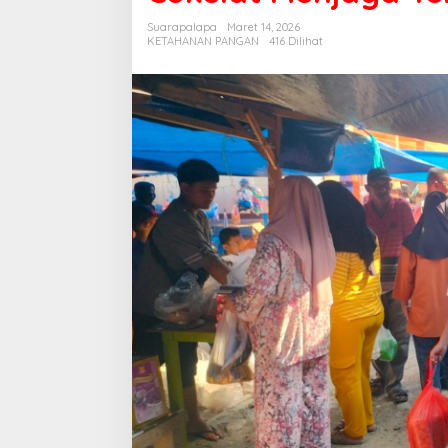
Kala
Suarapalapa
Maret 14, 2026
Seragam
KETAHANAN PANGAN
416 Dilihat
Cokelat
Menjaga
Tenang
Jelang
Lebaran