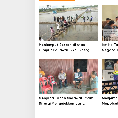
Menjemput Berkah di Atas
Ketika T
Lumpur Pallawarukka: Sinergi
Negara T
Semesta, Jiwa-Jiwa yang
Kepeduli
Merawat Kehidupan
Menjaga Tanah Merawat Iman:
Menjempu
Sinergi Menyejukkan dari
Mapolsek
Jantung Persawahan Soppeng
Bhayang
Beban U