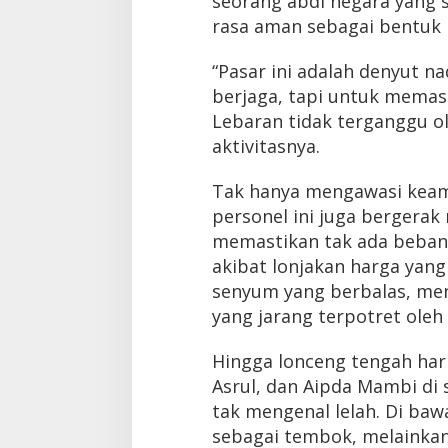
seorang abdi negara yang 
rasa aman sebagai bentuk
“Pasar ini adalah denyut n
berjaga, tapi untuk mema
Lebaran tidak terganggu ol
aktivitasnya.
Tak hanya mengawasi keama
personel ini juga bergera
memastikan tak ada beban 
akibat lonjakan harga yang
senyum yang berbalas, men
yang jarang terpotret oleh 
Hingga lonceng tengah hari
Asrul, dan Aipda Mambi di 
tak mengenal lelah. Di baw
sebagai tembok, melainka