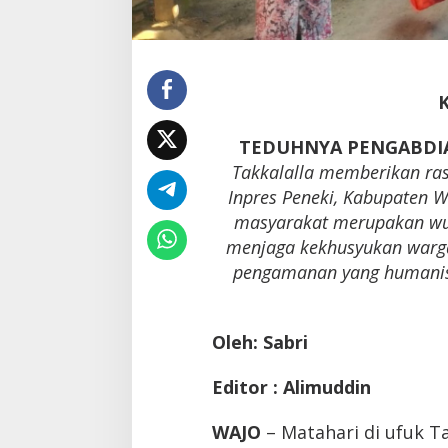
TEDUHNYA PENGABDI
Takkalalla memberikan ra
Inpres Peneki, Kabupaten Wa
masyarakat merupakan wu
menjaga kekhusyukan warga
pengamanan yang humanis 
Oleh: Sabri
Editor : Alimuddin
WAJO
– Matahari di ufuk T