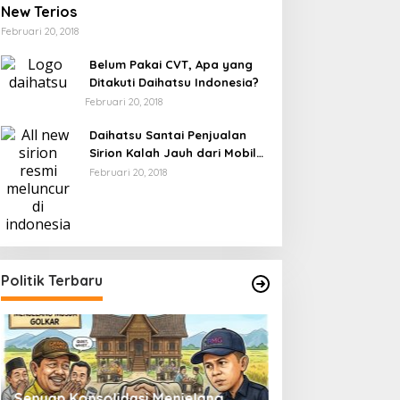
New Terios
Februari 20, 2018
Belum Pakai CVT, Apa yang
Ditakuti Daihatsu Indonesia?
Februari 20, 2018
Daihatsu Santai Penjualan
Sirion Kalah Jauh dari Mobil
LCGC
Februari 20, 2018
Politik Terbaru
Senyap Konsolidasi Menjelang
Pemilu 2029 dan