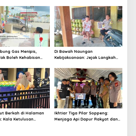
abung Gas Menipis,
Di Bawah Naungan
ak Boleh Kehabisan
Kebijaksanaan: Jejak Langkah
an
AIPTU Ibrahim Menjaga Amanah
dan Kehangatan
t Berkah di Halaman
Ikhtiar Tiga Pilar Soppeng:
: Kala Ketulusan
Menjaga Api Dapur Rakyat dan
kara Meringankan
Nadi Sawah
mat