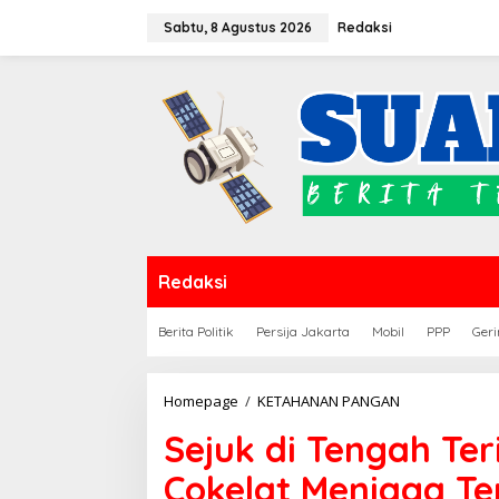
Lewati
Sabtu, 8 Agustus 2026
Redaksi
ke
konten
Redaksi
Berita Politik
Persija Jakarta
Mobil
PPP
Geri
Sejuk
Homepage
/
KETAHANAN PANGAN
di
Sejuk di Tengah Te
Tengah
Terik
Cokelat Menjaga T
Peneki: