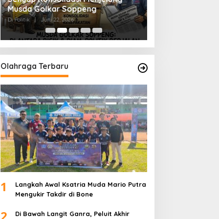
Musda Golkar Soppeng
Menjernihkan Su
Di Politik
|
Juni 22, 2026
Di Politik
|
Juni 2, 2026
Olahraga Terbaru
1
Langkah Awal Ksatria Muda Mario Putra
Mengukir Takdir di Bone
2
Di Bawah Langit Ganra, Peluit Akhir