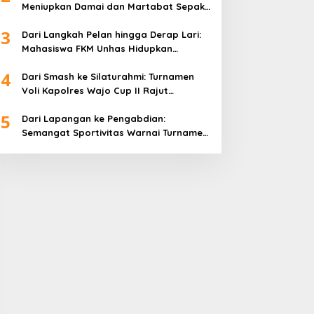
Meniupkan Damai dan Martabat Sepak
Bola
3
Dari Langkah Pelan hingga Derap Lari:
Mahasiswa FKM Unhas Hidupkan
Semangat Sehat di Desa Congko
4
Dari Smash ke Silaturahmi: Turnamen
Voli Kapolres Wajo Cup II Rajut
Kekompakan di Hari Bhayangkara ke-
5
80
Dari Lapangan ke Pengabdian:
Semangat Sportivitas Warnai Turnamen
Bulutangkis Kapolres Wajo Cup 2026