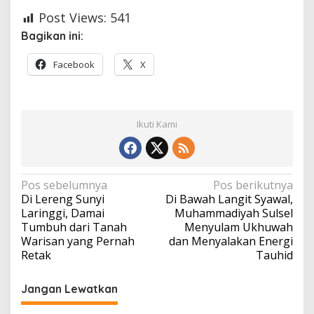
Post Views:
541
Bagikan ini:
Facebook
X
Ikuti Kami
Navigasi
Pos sebelumnya
Pos berikutnya
Di Lereng Sunyi
Di Bawah Langit Syawal,
pos
Laringgi, Damai
Muhammadiyah Sulsel
Tumbuh dari Tanah
Menyulam Ukhuwah
Warisan yang Pernah
dan Menyalakan Energi
Retak
Tauhid
Jangan Lewatkan