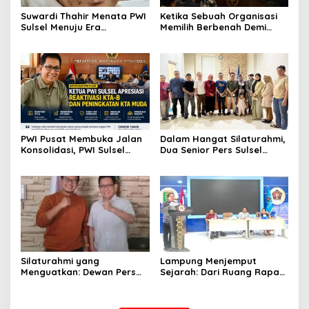
Suwardi Thahir Menata PWI
Ketika Sebuah Organisasi
Sulsel Menuju Era
Memilih Berbenah Demi
Profesional dan Digital
Menjaga Martabat
PWI Pusat Membuka Jalan
Dalam Hangat Silaturahmi,
Konsolidasi, PWI Sulsel
Dua Senior Pers Sulsel
Sambut dengan Optimisme
Menjahit Harapan Baru
untuk PWI Sulsel
Silaturahmi yang
Lampung Menjemput
Menguatkan: Dewan Pers
Sejarah: Dari Ruang Rapat
dan PWI Sulsel Meneguhkan
Menuju Panggung Nasional
Profesionalisme Pers
Pers Indonesia