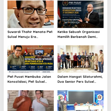
Suwardi Thahir Menata PWI
Ketika Sebuah Organisasi
Sulsel Menuju Era
Memilih Berbenah Demi
Profesional dan Digital
Menjaga Martabat
PWI Pusat Membuka Jalan
Dalam Hangat Silaturahmi,
Konsolidasi, PWI Sulsel
Dua Senior Pers Sulsel
Sambut dengan Optimisme
Menjahit Harapan Baru
untuk PWI Sulsel