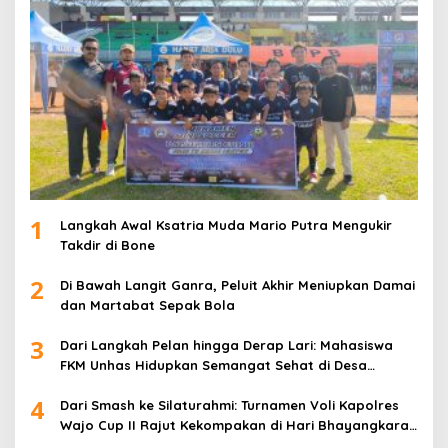
1
Langkah Awal Ksatria Muda Mario Putra Mengukir
Takdir di Bone
2
Di Bawah Langit Ganra, Peluit Akhir Meniupkan Damai
dan Martabat Sepak Bola
3
Dari Langkah Pelan hingga Derap Lari: Mahasiswa
FKM Unhas Hidupkan Semangat Sehat di Desa
Congko
4
Dari Smash ke Silaturahmi: Turnamen Voli Kapolres
Wajo Cup II Rajut Kekompakan di Hari Bhayangkara
ke-80