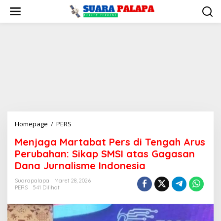
Lewati
ke
konten
Menjaga
Homepage
/
PERS
Martabat
Menjaga Martabat Pers di Tengah Arus
Pers
Perubahan: Sikap SMSI atas Gagasan
di
Tengah
Dana Jurnalisme Indonesia
Arus
Suarapalapa
Maret 28, 2026
Perubahan:
PERS
541 Dilihat
Sikap
SMSI
atas