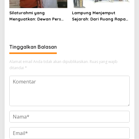
Silaturahmi yang
Lampung Menjemput
Menguatkan: Dewan Pers
Sejarah: Dari Ruang Rapat
dan PWI Sulsel Meneguhkan
Menuju Panggung Nasional
Profesionalisme Pers
Pers Indonesia
Tinggalkan Balasan
Alamat email Anda tidak akan dipublikasikan.
Ruas yang wajib
ditandai
*