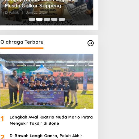
Musda Golkar Soppeng
Menjernihkan Su
Di Politik
|
Juni 22, 2026
Di Politik
|
Juni 2, 2026
Olahraga Terbaru
1
Langkah Awal Ksatria Muda Mario Putra
Mengukir Takdir di Bone
2
Di Bawah Langit Ganra, Peluit Akhir