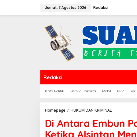
Lewati
Jumat, 7 Agustus 2026
Redaksi
ke
konten
Redaksi
Berita Politik
Persija Jakarta
Mobil
PPP
Geri
Di
Homepage
/
HUKUM DAN KRIMINAL
Antara
Di Antara Embun P
Embun
Pagi
Ketika Alsintan Men
dan