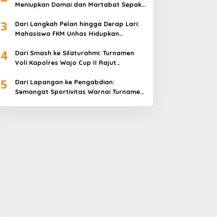
Meniupkan Damai dan Martabat Sepak
Bola
3
Dari Langkah Pelan hingga Derap Lari:
Mahasiswa FKM Unhas Hidupkan
Semangat Sehat di Desa Congko
4
Dari Smash ke Silaturahmi: Turnamen
Voli Kapolres Wajo Cup II Rajut
Kekompakan di Hari Bhayangkara ke-
5
80
Dari Lapangan ke Pengabdian:
Semangat Sportivitas Warnai Turnamen
Bulutangkis Kapolres Wajo Cup 2026