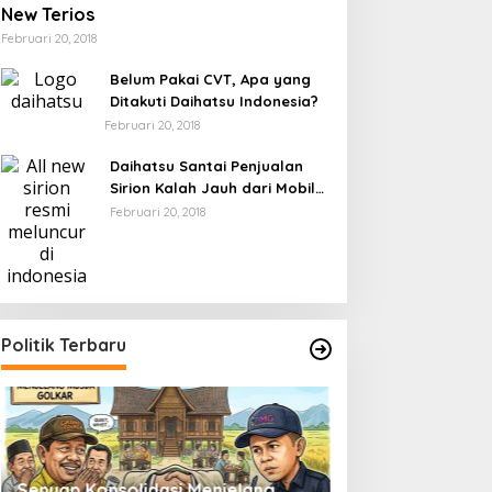
New Terios
Februari 20, 2018
Belum Pakai CVT, Apa yang
Ditakuti Daihatsu Indonesia?
Februari 20, 2018
Daihatsu Santai Penjualan
Sirion Kalah Jauh dari Mobil
LCGC
Februari 20, 2018
Politik Terbaru
Senyap Konsolidasi Menjelang
Pemilu 2029 dan