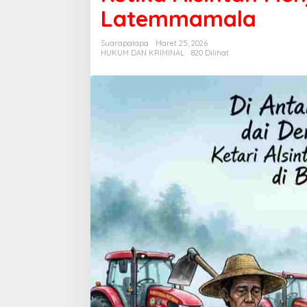
Deru
Latemmamala
Kekuasaan:
Ketika
Suarapalapa
Maret 25, 2026
Alsintan
HUKUM DAN KRIMINAL
820 Dilihat
Menjadi
Ujian
Nurani
di
Bumi
Latemmamal