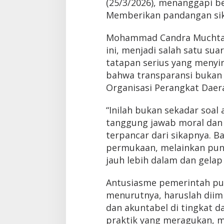
(25/3/2026), menanggapi be
Memberikan pandangan si
Mohammad Candra Muchtar,
ini, menjadi salah satu s
tatapan serius yang menyi
bahwa transparansi bukan p
Organisasi Perangkat Daera
“Inilah bukan sekadar soal 
tanggung jawab moral dan a
terpancar dari sikapnya. Ba
permukaan, melainkan pun
jauh lebih dalam dan gelap
Antusiasme pemerintah p
menurutnya, haruslah diimb
dan akuntabel di tingkat da
praktik yang meragukan, m