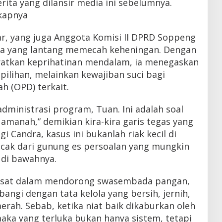
rita yang dilansir media ini sebelumnya.
kapnya
 yang juga Anggota Komisi II DPRD Soppeng
uara yang lantang memecah keheningan. Dengan
ratkan keprihatinan mendalam, ia menegaskan
ilihan, melainkan kewajiban suci bagi
h (OPD) terkait.
administrasi program, Tuan. Ini adalah soal
manah,” demikian kira-kira garis tegas yang
gi Candra, kasus ini bukanlah riak kecil di
cak dari gunung es persoalan yang mungkin
 di bawahnya.
usat dalam mendorong swasembada pangan,
angi dengan tata kelola yang bersih, jernih,
erah. Sebab, ketika niat baik dikaburkan oleh
aka yang terluka bukan hanya sistem, tetapi