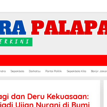
ndra
Sepakbola
Daihatsu
Partai Politik
Sepakbola Kita
Banjir Jaka
agi dan Deru Kekuasaan:
jadi Ujian Nurani di Bumi