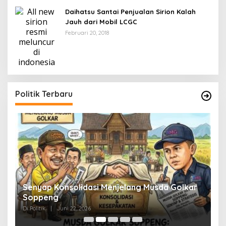
Daihatsu Santai Penjualan Sirion Kalah
Jauh dari Mobil LCGC
Februari 20, 2018
Politik Terbaru
Senyap Konsolidasi Menjelang Musda Golkar
P
Soppeng
R
Di Politik
|
Juni 22, 2026
Di 