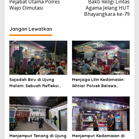
Pejabat Utama Polres
Bakti Religi Lintas
Wajo Dimutasi
Agama Jelang HUT
Bhayangkara ke-79
Jangan Lewatkan
Sajadah Biru di Ujung
Menjaga Lilin Kedamaian:
Malam: Sebuah Refleksi
Ikhtiar Polsek Belawa
tentang Keamanan dan
Memeluk Malam demi
Silaturahmi
Ketenteraman Umat
Menjemput Tenang di Ujung
Menjemput Kedamaian di