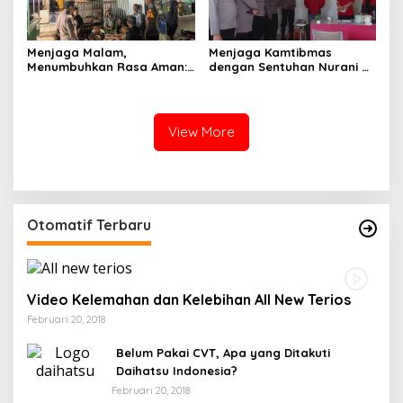
Menjaga Malam,
Menjaga Kamtibmas
Menumbuhkan Rasa Aman:
dengan Sentuhan Nurani di
Ketika Patroli Menjadi
Tengah Kehidupan
Ikhtiar Merawat
Masyarakat
Kepercayaan Warga
View More
Otomatif Terbaru
Video Kelemahan dan Kelebihan All New Terios
Februari 20, 2018
Belum Pakai CVT, Apa yang Ditakuti
Daihatsu Indonesia?
Februari 20, 2018