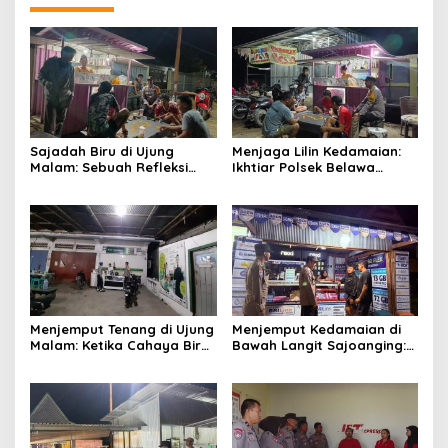
Sajadah Biru di Ujung
Menjaga Lilin Kedamaian:
Malam: Sebuah Refleksi
Ikhtiar Polsek Belawa
tentang Keamanan dan
Memeluk Malam demi
Silaturahmi
Ketenteraman Umat
Menjemput Tenang di Ujung
Menjemput Kedamaian di
Malam: Ketika Cahaya Biru
Bawah Langit Sajoanging:
Polri Menjaga Sujud dan
Sajadah Malam, Langkah
Istirahat Warga
Polisi, dan Hati yang
Sabbangparu
Menjaga