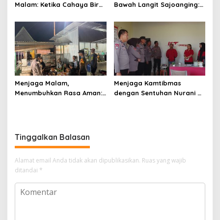
Malam: Ketika Cahaya Biru
Bawah Langit Sajoanging:
Polri Menjaga Sujud dan
Sajadah Malam, Langkah
Istirahat Warga
Polisi, dan Hati yang
Sabbangparu
Menjaga
Menjaga Malam,
Menjaga Kamtibmas
Menumbuhkan Rasa Aman:
dengan Sentuhan Nurani di
Ketika Patroli Menjadi
Tengah Kehidupan
Ikhtiar Merawat
Masyarakat
Kepercayaan Warga
Tinggalkan Balasan
Alamat email Anda tidak akan dipublikasikan.
Ruas yang wajib
ditandai
*