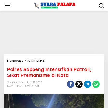
Lewati
ke
konten
Polres
Homepage
/
KAMTIBMAS
Soppeng
Polres Soppeng Intensifkan Patroli,
Intensifkan
Sikat Premanisme di Kota
Patroli,
Sikat
Suarapalapa
Juni 13, 2025
Premanisme
KAMTIBMAS
1093 Dilihat
di
Kota