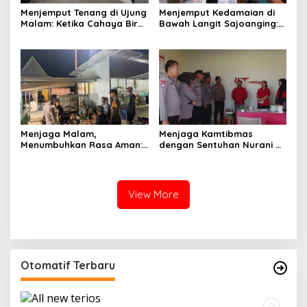
Menjemput Tenang di Ujung
Menjemput Kedamaian di
Malam: Ketika Cahaya Biru
Bawah Langit Sajoanging:
Polri Menjaga Sujud dan
Sajadah Malam, Langkah
Istirahat Warga
Polisi, dan Hati yang
Sabbangparu
Menjaga
Menjaga Malam,
Menjaga Kamtibmas
Menumbuhkan Rasa Aman:
dengan Sentuhan Nurani di
Ketika Patroli Menjadi
Tengah Kehidupan
Ikhtiar Merawat
Masyarakat
Kepercayaan Warga
View More
Otomatif Terbaru