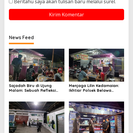
Beritahu saya akan tulisan baru melalui surel.
News Feed
Sajadah Biru di Ujung
Menjaga Lilin Kedamaian:
Malam: Sebuah Refleksi
Ikhtiar Polsek Belawa
tentang Keamanan dan
Memeluk Malam demi
Silaturahmi
Ketenteraman Umat