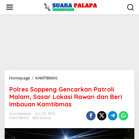
Lewati
ke
konten
Polres
Homepage
/
KAMTIBMAS
Soppeng
Polres Soppeng Gencarkan Patroli
Gencarkan
Malam, Sasar Lokasi Rawan dan Beri
Patroli
Malam,
Imbauan Kamtibmas
Sasar
Suarapalapa
Juni 20, 2025
Lokasi
KAMTIBMAS
1005 Dilihat
Rawan
dan
Beri