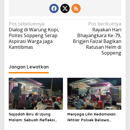
Navigasi
Pos sebelumnya
Pos berikutnya
Dialog di Warung Kopi,
Rayakan Hari
pos
Polres Soppeng Serap
Bhayangkara Ke-79,
Aspirasi Warga Jaga
Brigjen Faizal Bagikan
Kamtibmas
Ratusan Helm di
Soppeng
Jangan Lewatkan
Sajadah Biru di Ujung
Menjaga Lilin Kedamaian:
Malam: Sebuah Refleksi
Ikhtiar Polsek Belawa
tentang Keamanan dan
Memeluk Malam demi