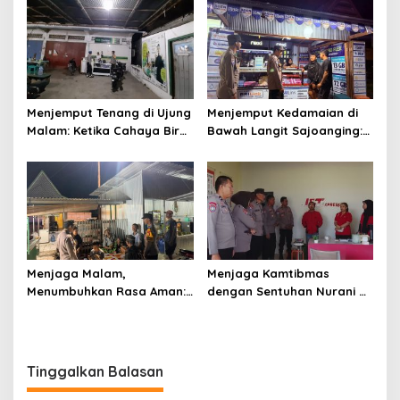
Silaturahmi
Ketenteraman Umat
Menjemput Tenang di Ujung
Menjemput Kedamaian di
Malam: Ketika Cahaya Biru
Bawah Langit Sajoanging:
Polri Menjaga Sujud dan
Sajadah Malam, Langkah
Istirahat Warga
Polisi, dan Hati yang
Sabbangparu
Menjaga
Menjaga Malam,
Menjaga Kamtibmas
Menumbuhkan Rasa Aman:
dengan Sentuhan Nurani di
Ketika Patroli Menjadi
Tengah Kehidupan
Ikhtiar Merawat
Masyarakat
Kepercayaan Warga
Tinggalkan Balasan