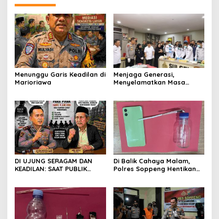
Menunggu Garis Keadilan di
Menjaga Generasi,
Marioriawa
Menyelamatkan Masa
Depan: Polda Sulsel
Teguhkan Perang Melawan
Narkotika
DI UJUNG SERAGAM DAN
Di Balik Cahaya Malam,
KEADILAN: SAAT PUBLIK
Polres Soppeng Hentikan
MENUNGGU JAWABAN ATAS
Jejak Sabu di Lalabata
SENGKETA KEBUN DI
MARIORIAWA