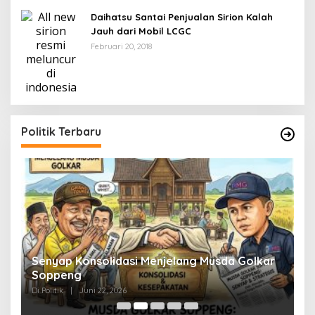
Daihatsu Santai Penjualan Sirion Kalah
Jauh dari Mobil LCGC
Februari 20, 2018
Politik Terbaru
Senyap Konsolidasi Menjelang Musda Golkar
P
Soppeng
R
Di Politik
|
Juni 22, 2026
Di 