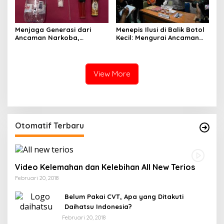
Menjaga Generasi dari
Menepis Ilusi di Balik Botol
Ancaman Narkoba,
Kecil: Mengurai Ancaman
Satresnarkoba Polres
Narkotika Liquid Sintetis di
Soppeng Ringkus Tiga
Soppeng
Terduga di Cabenge
View More
Otomatif Terbaru
Video Kelemahan dan Kelebihan All New Terios
Februari 20, 2018
Belum Pakai CVT, Apa yang Ditakuti
Daihatsu Indonesia?
Februari 20, 2018