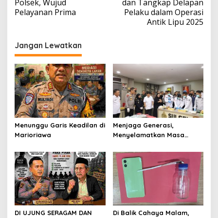
Polsek, Wujud
dan Tangkap Delapan
Pelayanan Prima
Pelaku dalam Operasi
Antik Lipu 2025
Jangan Lewatkan
Menunggu Garis Keadilan di
Menjaga Generasi,
Marioriawa
Menyelamatkan Masa
Depan: Polda Sulsel
Teguhkan Perang Melawan
Narkotika
DI UJUNG SERAGAM DAN
Di Balik Cahaya Malam,