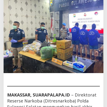
dan
Ribuan
Obat
Terlarang
MAKASSAR, SUARAPALAPA.ID
– Direktorat
Reserse Narkoba (Ditresnarkoba) Polda
Sulawesi Selatan mengungkap hasil akhir