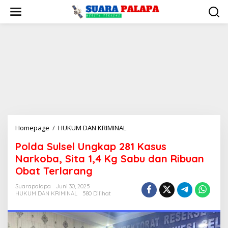
Lewati
ke
konten
Polda
Homepage
/
HUKUM DAN KRIMINAL
Sulsel
Polda Sulsel Ungkap 281 Kasus
Ungkap
Narkoba, Sita 1,4 Kg Sabu dan Ribuan
281
Kasus
Obat Terlarang
Narkoba,
Suarapalapa
Juni 30, 2025
Sita
HUKUM DAN KRIMINAL
580 Dilihat
1,4
Kg
Sabu