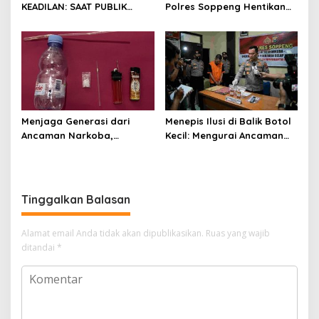
KEADILAN: SAAT PUBLIK
Polres Soppeng Hentikan
MENUNGGU JAWABAN ATAS
Jejak Sabu di Lalabata
SENGKETA KEBUN DI
MARIORIAWA
Menjaga Generasi dari
Menepis Ilusi di Balik Botol
Ancaman Narkoba,
Kecil: Mengurai Ancaman
Satresnarkoba Polres
Narkotika Liquid Sintetis di
Soppeng Ringkus Tiga
Soppeng
Terduga di Cabenge
Tinggalkan Balasan
Alamat email Anda tidak akan dipublikasikan.
Ruas yang wajib
ditandai
*