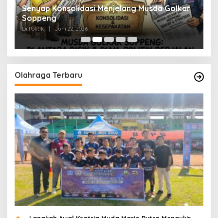
Senyap Konsolidasi Menjelang Musda Golkar
P
Soppeng
R
Di Politik
|
Juni 22, 2026
Di 
Olahraga Terbaru
Langkah Awal Ksatria Muda Mario Putra Mengukir