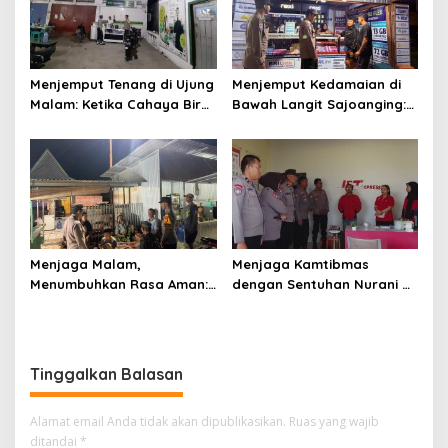
Menjemput Tenang di Ujung
Menjemput Kedamaian di
Malam: Ketika Cahaya Biru
Bawah Langit Sajoanging:
Polri Menjaga Sujud dan
Sajadah Malam, Langkah
Istirahat Warga
Polisi, dan Hati yang
Sabbangparu
Menjaga
Menjaga Malam,
Menjaga Kamtibmas
Menumbuhkan Rasa Aman:
dengan Sentuhan Nurani di
Ketika Patroli Menjadi
Tengah Kehidupan
Ikhtiar Merawat
Masyarakat
Kepercayaan Warga
Tinggalkan Balasan
Alamat email Anda tidak akan dipublikasikan.
Ruas yang wajib
ditandai
*