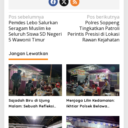
Navigasi
Pos sebelumnya
Pos berikutnya
Pemdes Lebo Salurkan
Polres Soppeng
pos
Seragam Muslim ke
Tingkatkan Patroli
Seluruh Siswa SD Negeri
Perintis Presisi di Lokasi
5 Wawonii Timur
Rawan Kejahatan
Jangan Lewatkan
Sajadah Biru di Ujung
Menjaga Lilin Kedamaian:
Malam: Sebuah Refleksi
Ikhtiar Polsek Belawa
tentang Keamanan dan
Memeluk Malam demi
Silaturahmi
Ketenteraman Umat