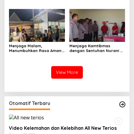
Polri Menjaga Sujud dan
Sajadah Malam, Langkah
Istirahat Warga
Polisi, dan Hati yang
Sabbangparu
Menjaga
Menjaga Malam,
Menjaga Kamtibmas
Menumbuhkan Rasa Aman:
dengan Sentuhan Nurani di
Ketika Patroli Menjadi
Tengah Kehidupan
Ikhtiar Merawat
Masyarakat
Kepercayaan Warga
View More
Otomatif Terbaru
Video Kelemahan dan Kelebihan All New Terios