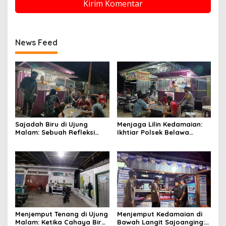
News Feed
Sajadah Biru di Ujung
Menjaga Lilin Kedamaian:
Malam: Sebuah Refleksi
Ikhtiar Polsek Belawa
tentang Keamanan dan
Memeluk Malam demi
Silaturahmi
Ketenteraman Umat
Menjemput Tenang di Ujung
Menjemput Kedamaian di
Malam: Ketika Cahaya Biru
Bawah Langit Sajoanging: