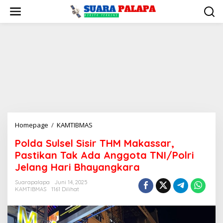
Lewati
ke
konten
Polda
Homepage
/
KAMTIBMAS
Sulsel
Polda Sulsel Sisir THM Makassar,
Sisir
Pastikan Tak Ada Anggota TNI/Polri
THM
Makassar,
Jelang Hari Bhayangkara
Pastikan
Suarapalapa
Juni 14, 2025
Tak
KAMTIBMAS
1161 Dilihat
Ada
Anggota
TNI/Polri