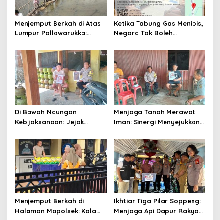
Menjemput Berkah di Atas
Ketika Tabung Gas Menipis,
Lumpur Pallawarukka:
Negara Tak Boleh
Sinergi Semesta, Jiwa-Jiwa
Kehabisan Kepedulian
yang Merawat Kehidupan
Di Bawah Naungan
Menjaga Tanah Merawat
Kebijaksanaan: Jejak
Iman: Sinergi Menyejukkan
Langkah AIPTU Ibrahim
dari Jantung Persawahan
Menjaga Amanah dan
Soppeng
Kehangatan
Menjemput Berkah di
Ikhtiar Tiga Pilar Soppeng:
Halaman Mapolsek: Kala
Menjaga Api Dapur Rakyat