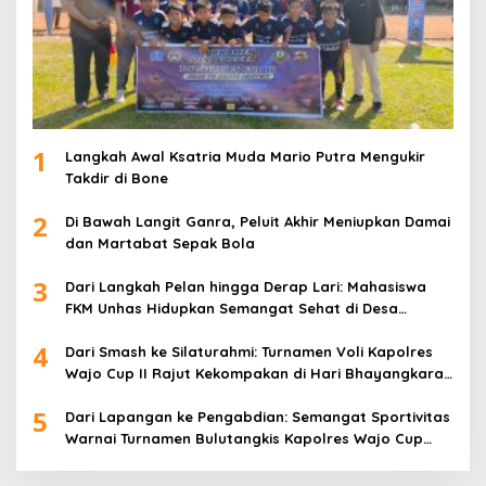
1
Langkah Awal Ksatria Muda Mario Putra Mengukir
Takdir di Bone
2
Di Bawah Langit Ganra, Peluit Akhir Meniupkan Damai
dan Martabat Sepak Bola
3
Dari Langkah Pelan hingga Derap Lari: Mahasiswa
FKM Unhas Hidupkan Semangat Sehat di Desa
Congko
4
Dari Smash ke Silaturahmi: Turnamen Voli Kapolres
Wajo Cup II Rajut Kekompakan di Hari Bhayangkara
ke-80
5
Dari Lapangan ke Pengabdian: Semangat Sportivitas
Warnai Turnamen Bulutangkis Kapolres Wajo Cup
2026