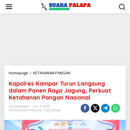
Lewati
ke
konten
Kapolres
Homepage
/
KETAHANAN PANGAN
Kampar
Kapolres Kampar Turun Langsung
Turun
dalam Panen Raya Jagung, Perkuat
Langsung
dalam
Ketahanan Pangan Nasional
Panen
Suarapalapa
Juni 4, 2025
Raya
KETAHANAN PANGAN
596 Dilihat
Jagung,
Perkuat
Ketahanan