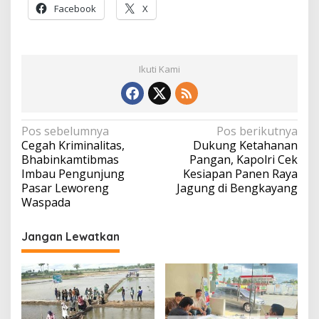
Facebook
X
Ikuti Kami
Navigasi
Pos sebelumnya
Pos berikutnya
Cegah Kriminalitas,
Dukung Ketahanan
pos
Bhabinkamtibmas
Pangan, Kapolri Cek
Imbau Pengunjung
Kesiapan Panen Raya
Pasar Leworeng
Jagung di Bengkayang
Waspada
Jangan Lewatkan