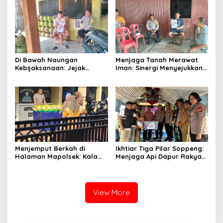
Di Bawah Naungan
Menjaga Tanah Merawat
Kebijaksanaan: Jejak
Iman: Sinergi Menyejukkan
Langkah AIPTU Ibrahim
dari Jantung Persawahan
Menjaga Amanah dan
Soppeng
Kehangatan
Menjemput Berkah di
Ikhtiar Tiga Pilar Soppeng:
Halaman Mapolsek: Kala
Menjaga Api Dapur Rakyat
Ketulusan Bhayangkara
dan Nadi Sawah
Meringankan Beban Umat
View More