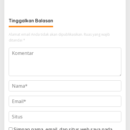
Ketulusan Bhayangkara
dan Nadi Sawah
Meringankan Beban Umat
Tinggalkan Balasan
Alamat email Anda tidak akan dipublikasikan.
Ruas yang wajib
ditandai
*
Simpan nama, email, dan situs web saya pada