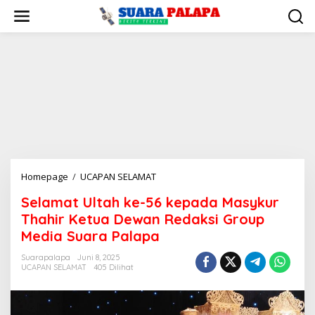
Lewati
ke
konten
Selamat
Homepage
/
UCAPAN SELAMAT
Ultah
Selamat Ultah ke-56 kepada Masykur
ke-
Thahir Ketua Dewan Redaksi Group
56
kepada
Media Suara Palapa
Masykur
Suarapalapa
Juni 8, 2025
Thahir
UCAPAN SELAMAT
405 Dilihat
Ketua
Dewan
Redaksi