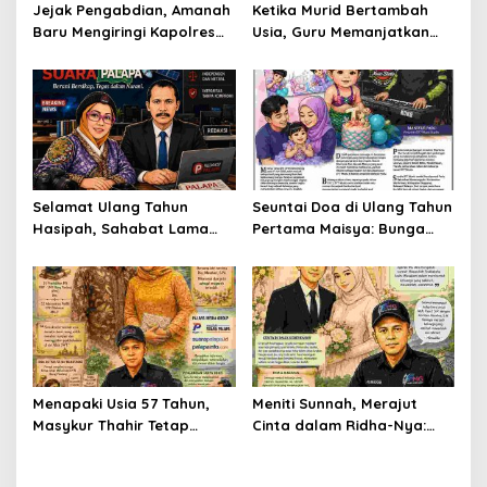
Jejak Pengabdian, Amanah
Ketika Murid Bertambah
Baru Mengiringi Kapolres
Usia, Guru Memanjatkan
Soppeng
Doa
Selamat Ulang Tahun
Seuntai Doa di Ulang Tahun
Hasipah, Sahabat Lama
Pertama Maisya: Bunga
yang Tetap Menjaga
Kecil yang Tumbuh di
Silaturahmi
Tengah Cinta dan Harapan
Menapaki Usia 57 Tahun,
Meniti Sunnah, Merajut
Masykur Thahir Tetap
Cinta dalam Ridha-Nya:
Menyalakan Lentera
Yusuf dan Annizaa
Pengabdian dan
Melangkah Menuju Bahtera