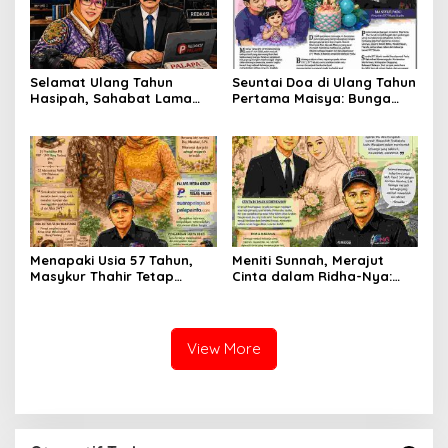
Selamat Ulang Tahun
Seuntai Doa di Ulang Tahun
Hasipah, Sahabat Lama
Pertama Maisya: Bunga
yang Tetap Menjaga
Kecil yang Tumbuh di
Silaturahmi
Tengah Cinta dan Harapan
Menapaki Usia 57 Tahun,
Meniti Sunnah, Merajut
Masykur Thahir Tetap
Cinta dalam Ridha-Nya:
Menyalakan Lentera
Yusuf dan Annizaa
Pengabdian dan
Melangkah Menuju Bahtera
Peradaban Kata
Sakinah
View More