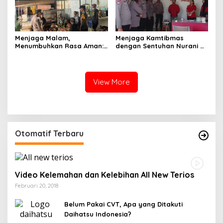
Menjaga Malam,
Menjaga Kamtibmas
Menumbuhkan Rasa Aman:
dengan Sentuhan Nurani di
Ketika Patroli Menjadi
Tengah Kehidupan
Ikhtiar Merawat
Masyarakat
Kepercayaan Warga
View More
Otomatif Terbaru
Video Kelemahan dan Kelebihan All New Terios
Februari 20, 2018
Belum Pakai CVT, Apa yang Ditakuti
Daihatsu Indonesia?