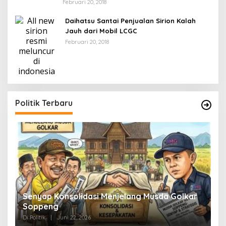
Februari 20, 2018
Daihatsu Santai Penjualan Sirion Kalah
Jauh dari Mobil LCGC
Februari 20, 2018
Politik Terbaru
Senyap Konsolidasi Menjelang Musda Golkar
P
Soppeng
R
Di Politik
|
Juni 22, 2026
Di 