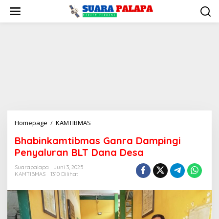
Lewati
ke
konten
Bhabinkamtibmas
Homepage
/
KAMTIBMAS
Ganra
Bhabinkamtibmas Ganra Dampingi
Dampingi
Penyaluran BLT Dana Desa
Penyaluran
BLT
Suarapalapa
Juni 3, 2025
Dana
KAMTIBMAS
1310 Dilihat
Desa