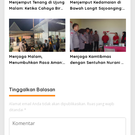
Menjemput Tenang di Ujung
Menjemput Kedamaian di
Malam: Ketika Cahaya Biru
Bawah Langit Sajoanging:
Polri Menjaga Sujud dan
Sajadah Malam, Langkah
Istirahat Warga
Polisi, dan Hati yang
Sabbangparu
Menjaga
Menjaga Malam,
Menjaga Kamtibmas
Menumbuhkan Rasa Aman:
dengan Sentuhan Nurani di
Ketika Patroli Menjadi
Tengah Kehidupan
Ikhtiar Merawat
Masyarakat
Kepercayaan Warga
Tinggalkan Balasan
Alamat email Anda tidak akan dipublikasikan.
Ruas yang wajib
ditandai
*