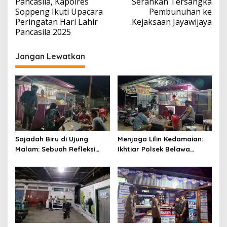
Pancasila, Kapolres
Serahkan Tersangka
Soppeng Ikuti Upacara
Pembunuhan ke
Peringatan Hari Lahir
Kejaksaan Jayawijaya
Pancasila 2025
Jangan Lewatkan
Sajadah Biru di Ujung
Menjaga Lilin Kedamaian:
Malam: Sebuah Refleksi
Ikhtiar Polsek Belawa
tentang Keamanan dan
Memeluk Malam demi
Silaturahmi
Ketenteraman Umat