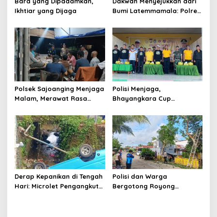
Bara yang Dipadamkan,
Dakwah Menyejukkan dari
Ikhtiar yang Dijaga
Bumi Latemmamala: Polres
Soppeng Gaungkan Pesan
Kamtibmas di Lomba Dai
Polda Sulsel
Polsek Sajoanging Menjaga
Polisi Menjaga,
Malam, Merawat Rasa
Bhayangkara Cup
Aman di Tengah
Menyatukan
Kehangatan Warga
Derap Kepanikan di Tengah
Polisi dan Warga
Hari: Microlet Pengangkut
Bergotong Royong
Pelajar Terjun ke Sungai di
Menjaga Jalan Tetewatu
Takalala, Tujuh Siswa
dari Ancaman Pohon
Selamat
Rawan Tumbang