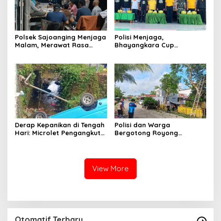
Polsek Sajoanging Menjaga
Polisi Menjaga,
Malam, Merawat Rasa
Bhayangkara Cup
Aman di Tengah
Menyatukan
Kehangatan Warga
Derap Kepanikan di Tengah
Polisi dan Warga
Hari: Microlet Pengangkut
Bergotong Royong
Pelajar Terjun ke Sungai di
Menjaga Jalan Tetewatu
Takalala, Tujuh Siswa
dari Ancaman Pohon
Selamat
Rawan Tumbang
View More
Otomatif Terbaru