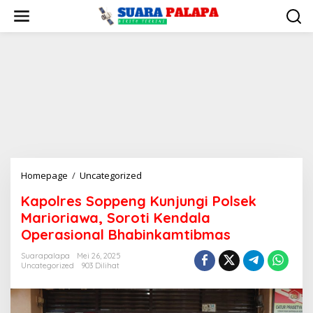
Lewati
ke
konten
Kapolres
Homepage
/
Uncategorized
Soppeng
Kapolres Soppeng Kunjungi Polsek
Kunjungi
Marioriawa, Soroti Kendala
Polsek
Marioriawa,
Operasional Bhabinkamtibmas
Soroti
Suarapalapa
Mei 26, 2025
Kendala
Uncategorized
903 Dilihat
Operasional
Bhabinkamtibmas