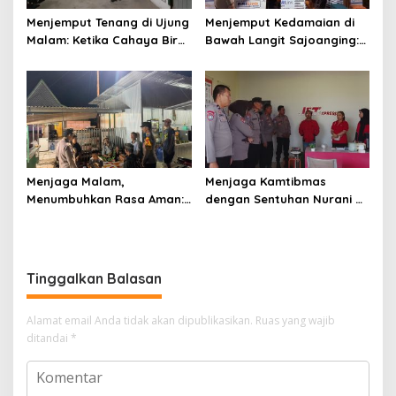
Menjemput Tenang di Ujung
Menjemput Kedamaian di
Malam: Ketika Cahaya Biru
Bawah Langit Sajoanging:
Polri Menjaga Sujud dan
Sajadah Malam, Langkah
Istirahat Warga
Polisi, dan Hati yang
Sabbangparu
Menjaga
Menjaga Malam,
Menjaga Kamtibmas
Menumbuhkan Rasa Aman:
dengan Sentuhan Nurani di
Ketika Patroli Menjadi
Tengah Kehidupan
Ikhtiar Merawat
Masyarakat
Kepercayaan Warga
Tinggalkan Balasan
Alamat email Anda tidak akan dipublikasikan.
Ruas yang wajib
ditandai
*