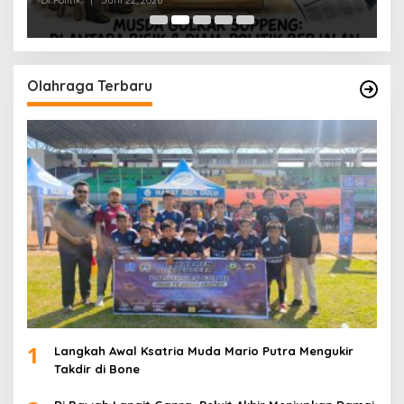
Di Politik
|
Juni 22, 2026
Di 
Olahraga Terbaru
1
Langkah Awal Ksatria Muda Mario Putra Mengukir
Takdir di Bone