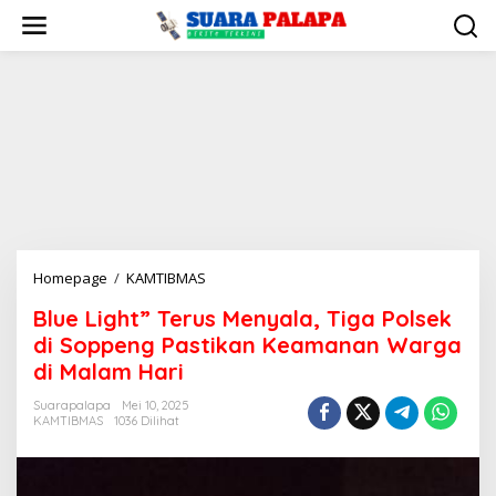
Lewati
ke
konten
Blue
Homepage
/
KAMTIBMAS
Light"
Blue Light” Terus Menyala, Tiga Polsek
Terus
di Soppeng Pastikan Keamanan Warga
Menyala,
Tiga
di Malam Hari
Polsek
Suarapalapa
Mei 10, 2025
di
KAMTIBMAS
1036 Dilihat
Soppeng
Pastikan
Keamanan