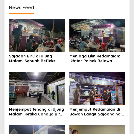
News Feed
Sajadah Biru di Ujung
Menjaga Lilin Kedamaian:
Malam: Sebuah Refleksi
Ikhtiar Polsek Belawa
tentang Keamanan dan
Memeluk Malam demi
Silaturahmi
Ketenteraman Umat
Menjemput Tenang di Ujung
Menjemput Kedamaian di
Malam: Ketika Cahaya Biru
Bawah Langit Sajoanging:
Polri Menjaga Sujud dan
Sajadah Malam, Langkah
Istirahat Warga
Polisi, dan Hati yang
Sabbangparu
Menjaga