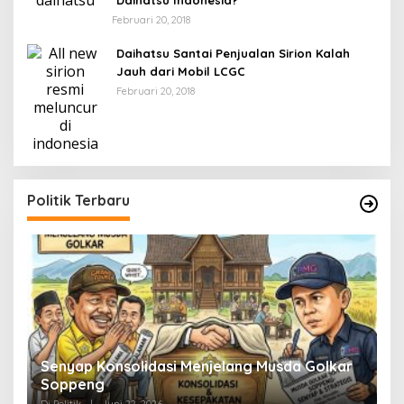
Daihatsu Indonesia?
Februari 20, 2018
Daihatsu Santai Penjualan Sirion Kalah
Jauh dari Mobil LCGC
Februari 20, 2018
Politik Terbaru
Senyap Konsolidasi Menjelang Musda Golkar
P
Soppeng
R