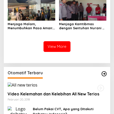
Menjaga Malam,
Menjaga Kamtibmas
Menumbuhkan Rasa Aman:
dengan Sentuhan Nurani di
Ketika Patroli Menjadi
Tengah Kehidupan
Ikhtiar Merawat
Masyarakat
Kepercayaan Warga
View More
Otomatif Terbaru
Video Kelemahan dan Kelebihan All New Terios
Februari 20, 2018
Belum Pakai CVT, Apa yang Ditakuti