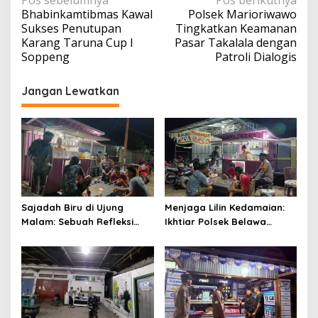
Navigasi
Pos sebelumnya
Pos berikutnya
Bhabinkamtibmas Kawal
Polsek Marioriwawo
pos
Sukses Penutupan
Tingkatkan Keamanan
Karang Taruna Cup I
Pasar Takalala dengan
Soppeng
Patroli Dialogis
Jangan Lewatkan
Sajadah Biru di Ujung
Menjaga Lilin Kedamaian:
Malam: Sebuah Refleksi
Ikhtiar Polsek Belawa
tentang Keamanan dan
Memeluk Malam demi
Silaturahmi
Ketenteraman Umat