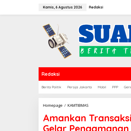
Lewati
Kamis, 6 Agustus 2026
Redaksi
ke
konten
Redaksi
Berita Politik
Persija Jakarta
Mobil
PPP
Geri
Amankan
Homepage
/
KAMTIBMAS
Transaksi
Amankan Transaksi Ju
Jual
Beli,
Gelar Pengamanan 
Polsek