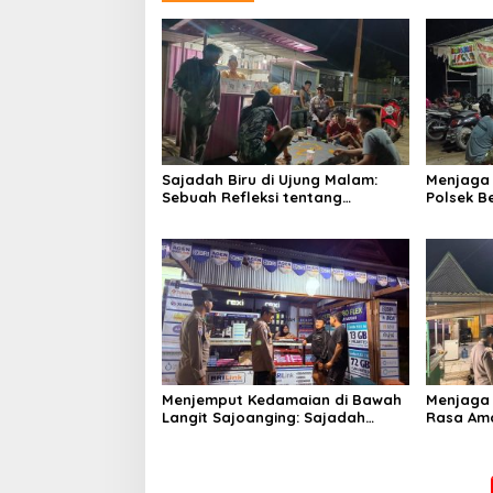
Sajadah Biru di Ujung Malam:
Menjaga L
Sebuah Refleksi tentang
Polsek 
Keamanan dan Silaturahmi
demi Ke
Menjemput Kedamaian di Bawah
Menjaga
Langit Sajoanging: Sajadah
Rasa Ama
Malam, Langkah Polisi, dan Hati
Menjadi 
yang Menjaga
Keperca