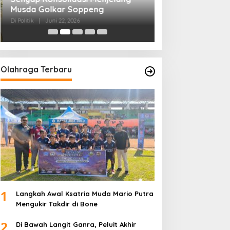
Musda Golkar Soppeng
Menjernihkan Su
Di Politik
|
Juni 22, 2026
Di Politik
|
Juni 2, 2026
Olahraga Terbaru
1
Langkah Awal Ksatria Muda Mario Putra
Mengukir Takdir di Bone
2
Di Bawah Langit Ganra, Peluit Akhir