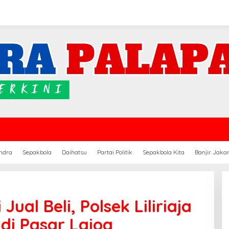
ndra
Sepakbola
Daihatsu
Partai Politik
Sepakbola Kita
Banjir Jaka
al Beli, Polsek Liliriaja
di Pasar Lajoa