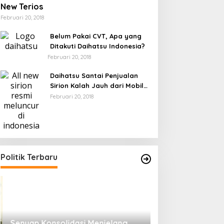
New Terios
Februari 20, 2018
Belum Pakai CVT, Apa yang
Ditakuti Daihatsu Indonesia?
Februari 20, 2018
Daihatsu Santai Penjualan
Sirion Kalah Jauh dari Mobil
LCGC
Februari 20, 2018
Politik Terbaru
Senyap Konsolidasi Menjelang
Pemilu 2029 dan