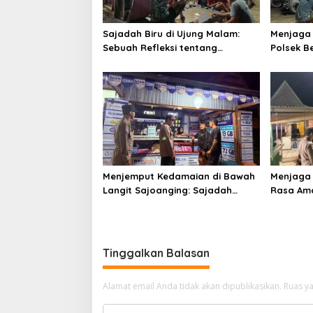
Sajadah Biru di Ujung Malam:
Menjaga L
Sebuah Refleksi tentang
Polsek 
Keamanan dan Silaturahmi
demi Ke
Menjemput Kedamaian di Bawah
Menjaga
Langit Sajoanging: Sajadah
Rasa Ama
Malam, Langkah Polisi, dan Hati
Menjadi 
yang Menjaga
Keperca
Tinggalkan Balasan
Alamat email Anda tidak akan dipublikasikan.
Ruas ya