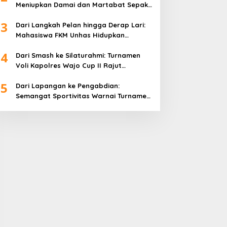
Meniupkan Damai dan Martabat Sepak
Bola
3
Dari Langkah Pelan hingga Derap Lari:
Mahasiswa FKM Unhas Hidupkan
Semangat Sehat di Desa Congko
4
Dari Smash ke Silaturahmi: Turnamen
Voli Kapolres Wajo Cup II Rajut
Kekompakan di Hari Bhayangkara ke-
5
80
Dari Lapangan ke Pengabdian:
Semangat Sportivitas Warnai Turnamen
Bulutangkis Kapolres Wajo Cup 2026