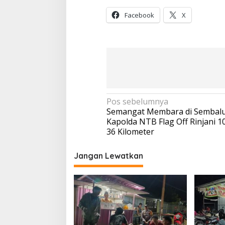
Facebook
X
Navigasi
Pos sebelumnya
Semangat Membara di Sembalu
pos
Kapolda NTB Flag Off Rinjani 10
36 Kilometer
Jangan Lewatkan