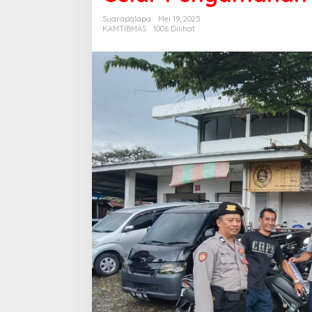
Liliriaja
Suarapalapa
Mei 19, 2025
Gelar
KAMTIBMAS
1006 Dilihat
Pengamanan
di
Pasar
Lajoa