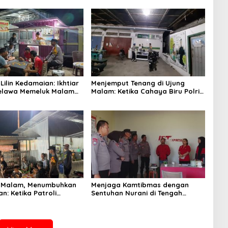
ilin Kedamaian: Ikhtiar
Menjemput Tenang di Ujung
Belawa Memeluk Malam
Malam: Ketika Cahaya Biru Polri
tenteraman Umat
Menjaga Sujud dan Istirahat
Warga Sabbangparu
 Malam, Menumbuhkan
Menjaga Kamtibmas dengan
n: Ketika Patroli
Sentuhan Nurani di Tengah
Ikhtiar Merawat
Kehidupan Masyarakat
yaan Warga