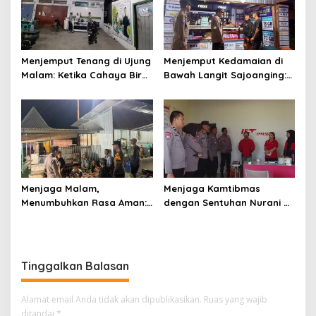
Menjemput Tenang di Ujung
Menjemput Kedamaian di
Malam: Ketika Cahaya Biru
Bawah Langit Sajoanging:
Polri Menjaga Sujud dan
Sajadah Malam, Langkah
Istirahat Warga
Polisi, dan Hati yang
Sabbangparu
Menjaga
Menjaga Malam,
Menjaga Kamtibmas
Menumbuhkan Rasa Aman:
dengan Sentuhan Nurani di
Ketika Patroli Menjadi
Tengah Kehidupan
Ikhtiar Merawat
Masyarakat
Kepercayaan Warga
Tinggalkan Balasan
Alamat email Anda tidak akan dipublikasikan.
Ruas yang wajib
ditandai
*