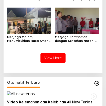
Polri Menjaga Sujud dan
Sajadah Malam, Langkah
Istirahat Warga
Polisi, dan Hati yang
Sabbangparu
Menjaga
Menjaga Malam,
Menjaga Kamtibmas
Menumbuhkan Rasa Aman:
dengan Sentuhan Nurani di
Ketika Patroli Menjadi
Tengah Kehidupan
Ikhtiar Merawat
Masyarakat
Kepercayaan Warga
View More
Otomatif Terbaru
Video Kelemahan dan Kelebihan All New Terios