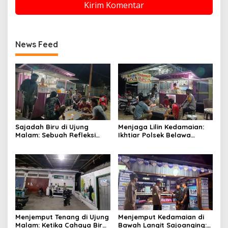
News Feed
Sajadah Biru di Ujung
Menjaga Lilin Kedamaian:
Malam: Sebuah Refleksi
Ikhtiar Polsek Belawa
tentang Keamanan dan
Memeluk Malam demi
Silaturahmi
Ketenteraman Umat
Menjemput Tenang di Ujung
Menjemput Kedamaian di
Malam: Ketika Cahaya Biru
Bawah Langit Sajoanging: