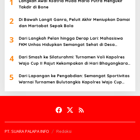
1
Langkah Awal Ksatria Muda Mario Putra Mengukir
Takdir di Bone
2
Di Bawah Langit Ganra, Peluit Akhir Meniupkan Damai
dan Martabat Sepak Bola
3
Dari Langkah Pelan hingga Derap Lari: Mahasiswa
FKM Unhas Hidupkan Semangat Sehat di Desa
Congko
4
Dari Smash ke Silaturahmi: Turnamen Voli Kapolres
Wajo Cup II Rajut Kekompakan di Hari Bhayangkara
ke-80
5
Dari Lapangan ke Pengabdian: Semangat Sportivitas
Warnai Turnamen Bulutangkis Kapolres Wajo Cup
2026
PT. SUARA PALAPA INFO
Redaksi