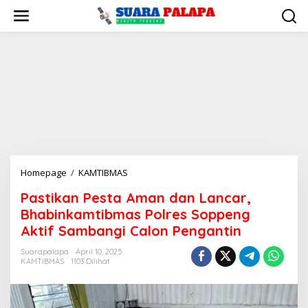
Lewati
ke
konten
Pastikan
Homepage
/
KAMTIBMAS
Pesta
Pastikan Pesta Aman dan Lancar,
Aman
Bhabinkamtibmas Polres Soppeng
dan
Lancar,
Aktif Sambangi Calon Pengantin
Bhabinkamtibmas
Suarapalapa
April 10, 2025
Polres
KAMTIBMAS
1103 Dilihat
Soppeng
Aktif
Sambangi