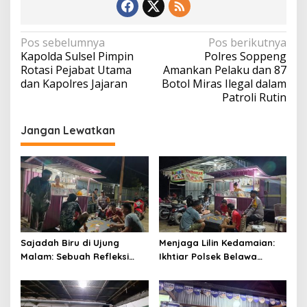
Navigasi
Pos sebelumnya
Pos berikutnya
Kapolda Sulsel Pimpin
Polres Soppeng
pos
Rotasi Pejabat Utama
Amankan Pelaku dan 87
dan Kapolres Jajaran
Botol Miras Ilegal dalam
Patroli Rutin
Jangan Lewatkan
Sajadah Biru di Ujung
Menjaga Lilin Kedamaian:
Malam: Sebuah Refleksi
Ikhtiar Polsek Belawa
tentang Keamanan dan
Memeluk Malam demi
Silaturahmi
Ketenteraman Umat