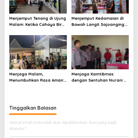
Menjemput Tenang di Ujung
Menjemput Kedamaian di
Malam: Ketika Cahaya Biru
Bawah Langit Sajoanging:
Polri Menjaga Sujud dan
Sajadah Malam, Langkah
Istirahat Warga
Polisi, dan Hati yang
Sabbangparu
Menjaga
Menjaga Malam,
Menjaga Kamtibmas
Menumbuhkan Rasa Aman:
dengan Sentuhan Nurani di
Ketika Patroli Menjadi
Tengah Kehidupan
Ikhtiar Merawat
Masyarakat
Kepercayaan Warga
Tinggalkan Balasan
Alamat email Anda tidak akan dipublikasikan.
Ruas yang wajib
ditandai
*