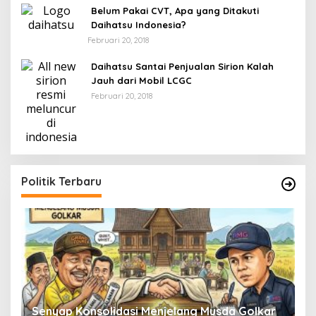
Belum Pakai CVT, Apa yang Ditakuti
Daihatsu Indonesia?
Februari 20, 2018
Daihatsu Santai Penjualan Sirion Kalah
Jauh dari Mobil LCGC
Februari 20, 2018
Politik Terbaru
Senyap Konsolidasi Menjelang Musda Golkar
P