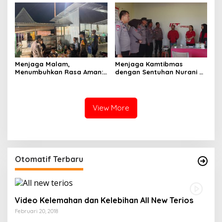
Sabbangparu
Menjaga
Menjaga Malam,
Menjaga Kamtibmas
Menumbuhkan Rasa Aman:
dengan Sentuhan Nurani di
Ketika Patroli Menjadi
Tengah Kehidupan
Ikhtiar Merawat
Masyarakat
Kepercayaan Warga
View More
Otomatif Terbaru
Video Kelemahan dan Kelebihan All New Terios
Februari 20, 2018