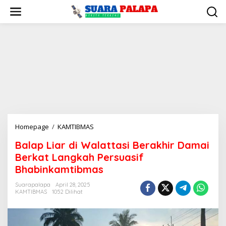
Lewati
ke
konten
Balap
Homepage
/
KAMTIBMAS
Liar
Balap Liar di Walattasi Berakhir Damai
di
Berkat Langkah Persuasif
Walattasi
Berakhir
Bhabinkamtibmas
Damai
Suarapalapa
April 28, 2025
Berkat
KAMTIBMAS
1052 Dilihat
Langkah
Persuasif
Bhabinkamtibmas