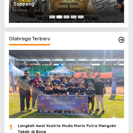
Soppeng
R
Di Politik
|
Juni 22, 2026
Di 
Olahraga Terbaru
1
Langkah Awal Ksatria Muda Mario Putra Mengukir
Takdir di Bone