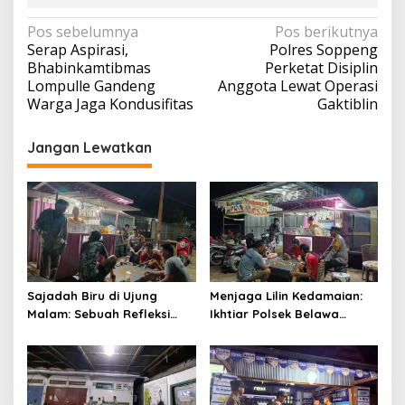
Navigasi
Pos sebelumnya
Pos berikutnya
Serap Aspirasi,
Polres Soppeng
pos
Bhabinkamtibmas
Perketat Disiplin
Lompulle Gandeng
Anggota Lewat Operasi
Warga Jaga Kondusifitas
Gaktiblin
Jangan Lewatkan
Sajadah Biru di Ujung
Menjaga Lilin Kedamaian:
Malam: Sebuah Refleksi
Ikhtiar Polsek Belawa
tentang Keamanan dan
Memeluk Malam demi
Silaturahmi
Ketenteraman Umat