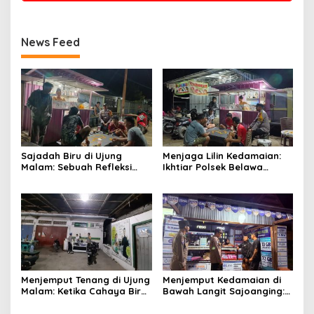
News Feed
Sajadah Biru di Ujung
Menjaga Lilin Kedamaian:
Malam: Sebuah Refleksi
Ikhtiar Polsek Belawa
tentang Keamanan dan
Memeluk Malam demi
Silaturahmi
Ketenteraman Umat
Menjemput Tenang di Ujung
Menjemput Kedamaian di
Malam: Ketika Cahaya Biru
Bawah Langit Sajoanging:
Polri Menjaga Sujud dan
Sajadah Malam, Langkah
Istirahat Warga
Polisi, dan Hati yang