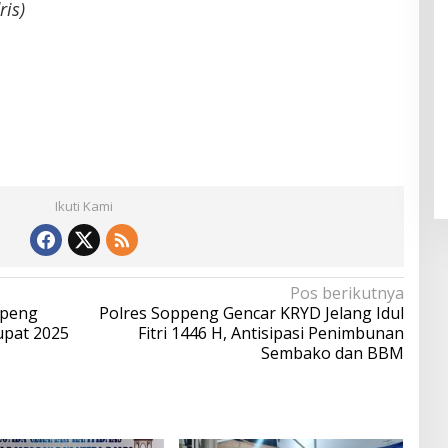
ris)
Ikuti Kami
Pos berikutnya
ppeng
Polres Soppeng Gencar KRYD Jelang Idul
upat 2025
Fitri 1446 H, Antisipasi Penimbunan
Sembako dan BBM