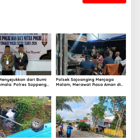
enyejukkan dari Bumi
Polsek Sajoanging Menjaga
mala: Polres Soppeng
Malam, Merawat Rasa Aman di
n Pesan Kamtibmas di
Tengah Kehangatan Warga
i Polda Sulsel