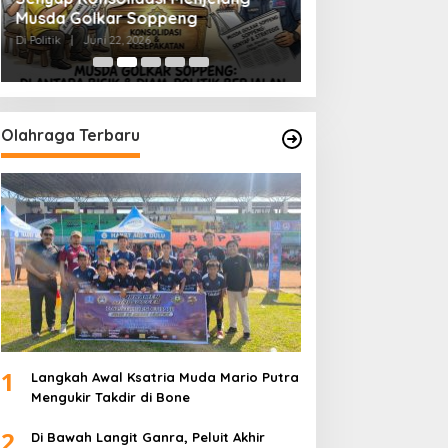
Musda Golkar Soppeng
Menjernihkan Su
Di Politik
|
Juni 22, 2026
Di Politik
|
Juni 2, 2026
Olahraga Terbaru
1
Langkah Awal Ksatria Muda Mario Putra
Mengukir Takdir di Bone
2
Di Bawah Langit Ganra, Peluit Akhir