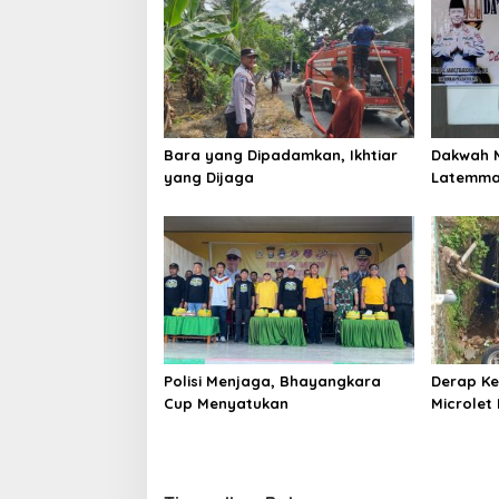
Bara yang Dipadamkan, Ikhtiar
Dakwah M
yang Dijaga
Latemma
Gaungka
Lomba Da
Polisi Menjaga, Bhayangkara
Derap Ke
Cup Menyatukan
Microlet
Terjun ke
Tujuh Si