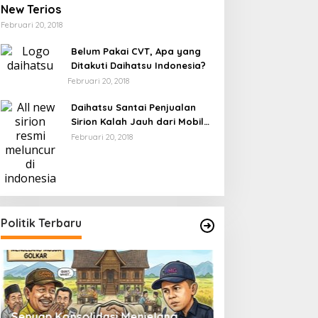
New Terios
Februari 20, 2018
Belum Pakai CVT, Apa yang
Ditakuti Daihatsu Indonesia?
Februari 20, 2018
Daihatsu Santai Penjualan
Sirion Kalah Jauh dari Mobil
LCGC
Februari 20, 2018
Politik Terbaru
Senyap Konsolidasi Menjelang
Pemilu 2029 dan