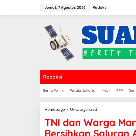
Lewati
Jumat, 7 Agustus 2026
Redaksi
ke
konten
Redaksi
Berita Politik
Persija Jakarta
Mobil
PPP
Geri
TNI
Homepage
/
Uncategorized
dan
TNI dan Warga Mar
Warga
Marioriawa
Bersihkan Saluran A
Bersatu,