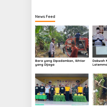
News Feed
Bara yang Dipadamkan, Ikhtiar
Dakwah M
yang Dijaga
Latemma
Gaungka
Lomba Da