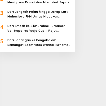
Meniupkan Damai dan Martabat Sepak
Bola
3
Dari Langkah Pelan hingga Derap Lari:
Mahasiswa FKM Unhas Hidupkan
Semangat Sehat di Desa Congko
4
Dari Smash ke Silaturahmi: Turnamen
Voli Kapolres Wajo Cup II Rajut
Kekompakan di Hari Bhayangkara ke-
5
80
Dari Lapangan ke Pengabdian:
Semangat Sportivitas Warnai Turnamen
Bulutangkis Kapolres Wajo Cup 2026