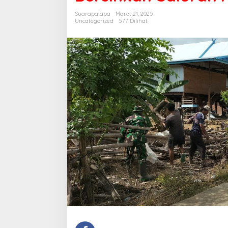
Bersihkan
Suarapalapa
Maret 21, 2025
Saluran
Uncategorized
577 Dilihat
Air
Antisipasi
Banjir