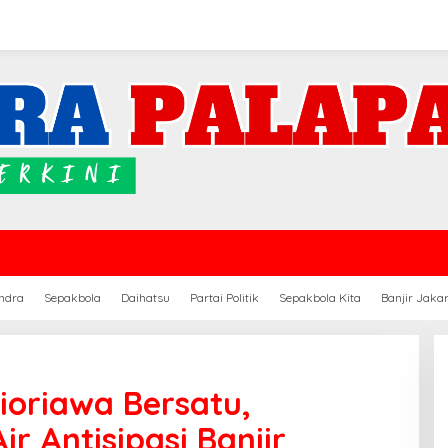
ndra
Sepakbola
Daihatsu
Partai Politik
Sepakbola Kita
Banjir Jaka
ioriawa Bersatu,
ir Antisipasi Banjir