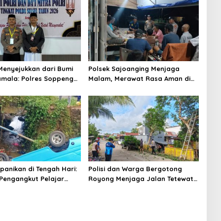
enyejukkan dari Bumi
Polsek Sajoanging Menjaga
mala: Polres Soppeng
Malam, Merawat Rasa Aman di
n Pesan Kamtibmas di
Tengah Kehangatan Warga
i Polda Sulsel
panikan di Tengah Hari:
Polisi dan Warga Bergotong
 Pengangkut Pelajar
Royong Menjaga Jalan Tetewatu
 Sungai di Takalala,
dari Ancaman Pohon Rawan
swa Selamat
Tumbang