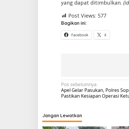
yang dapat ditimbulkan.
(id
Post Views:
577
Bagikan ini:
Facebook
X
Navigasi
Pos sebelumnya
Apel Gelar Pasukan, Polres So
pos
Pastikan Kesiapan Operasi Ket
Jangan Lewatkan