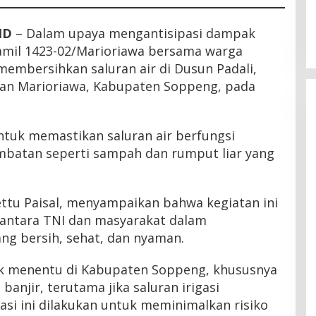
Latemmamala
Di Politik
|
Juni 22, 2026
ID
– Dalam upaya mengantisipasi dampak
amil 1423-02/Marioriawa bersama warga
membersihkan saluran air di Dusun Padali,
tan Marioriawa, Kabupaten Soppeng, pada
untuk memastikan saluran air berfungsi
mbatan seperti sampah dan rumput liar yang
ettu Paisal, menyampaikan bahwa kegiatan ini
antara TNI dan masyarakat dalam
ng bersih, sehat, dan nyaman.
ak menentu di Kabupaten Soppeng, khususnya
banjir, terutama jika saluran irigasi
asi ini dilakukan untuk meminimalkan risiko