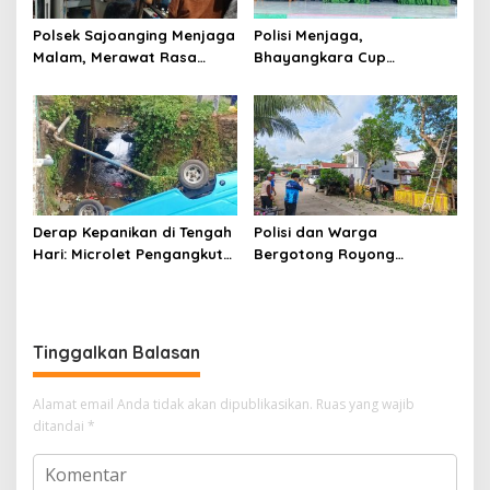
Polsek Sajoanging Menjaga
Polisi Menjaga,
Malam, Merawat Rasa
Bhayangkara Cup
Aman di Tengah
Menyatukan
Kehangatan Warga
Derap Kepanikan di Tengah
Polisi dan Warga
Hari: Microlet Pengangkut
Bergotong Royong
Pelajar Terjun ke Sungai di
Menjaga Jalan Tetewatu
Takalala, Tujuh Siswa
dari Ancaman Pohon
Selamat
Rawan Tumbang
Tinggalkan Balasan
Alamat email Anda tidak akan dipublikasikan.
Ruas yang wajib
ditandai
*