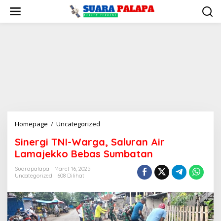
Lewati
ke
konten
Sinergi
Homepage
/
Uncategorized
TNI-
Sinergi TNI-Warga, Saluran Air
Warga,
Lamajekko Bebas Sumbatan
Saluran
Air
Suarapalapa
Maret 16, 2025
Lamajekko
Uncategorized
608 Dilihat
Bebas
Sumbatan