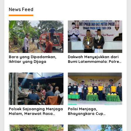
News Feed
Bara yang Dipadamkan,
Dakwah Menyejukkan dari
Ikhtiar yang Dijaga
Bumi Latemmamala: Polres
Soppeng Gaungkan Pesan
Kamtibmas di Lomba Dai
Polda Sulsel
Polsek Sajoanging Menjaga
Polisi Menjaga,
Malam, Merawat Rasa
Bhayangkara Cup
Aman di Tengah
Menyatukan
Kehangatan Warga