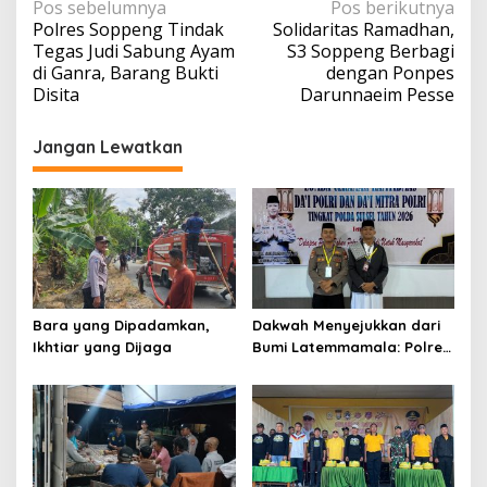
Navigasi
Pos sebelumnya
Pos berikutnya
Polres Soppeng Tindak
Solidaritas Ramadhan,
pos
Tegas Judi Sabung Ayam
S3 Soppeng Berbagi
di Ganra, Barang Bukti
dengan Ponpes
Disita
Darunnaeim Pesse
Jangan Lewatkan
Bara yang Dipadamkan,
Dakwah Menyejukkan dari
Ikhtiar yang Dijaga
Bumi Latemmamala: Polres
Soppeng Gaungkan Pesan
Kamtibmas di Lomba Dai
Polda Sulsel