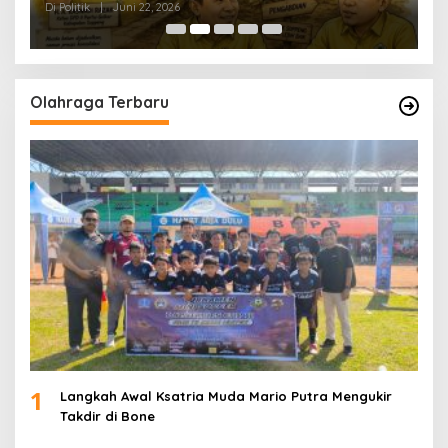
Di Politik
|
Juni 22, 2026
Di 
Olahraga Terbaru
1
Langkah Awal Ksatria Muda Mario Putra Mengukir
Takdir di Bone