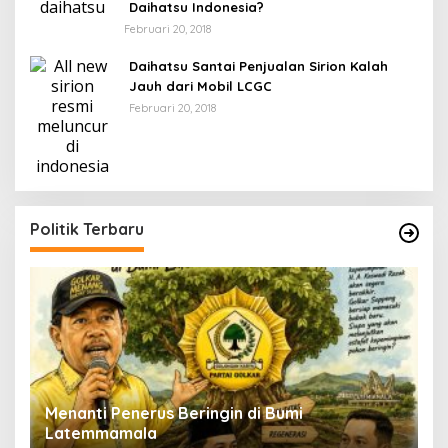
Daihatsu Indonesia?
Februari 20, 2018
Daihatsu Santai Penjualan Sirion Kalah
Jauh dari Mobil LCGC
Februari 20, 2018
Politik Terbaru
Menanti Penerus Beringin di Bumi
S
Latemmamala
S