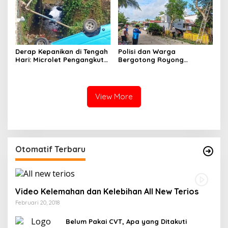
Derap Kepanikan di Tengah
Polisi dan Warga
Hari: Microlet Pengangkut
Bergotong Royong
Pelajar Terjun ke Sungai di
Menjaga Jalan Tetewatu
Takalala, Tujuh Siswa
dari Ancaman Pohon
Selamat
Rawan Tumbang
View More
Otomatif Terbaru
Video Kelemahan dan Kelebihan All New Terios
Februari 20, 2018
Belum Pakai CVT, Apa yang Ditakuti