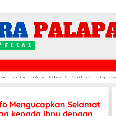
ndra
Sepakbola
Daihatsu
Partai Politik
Sepakbola Kita
Banjir Jaka
Info Mengucapkan Selamat
an kepada Ibnu dengan