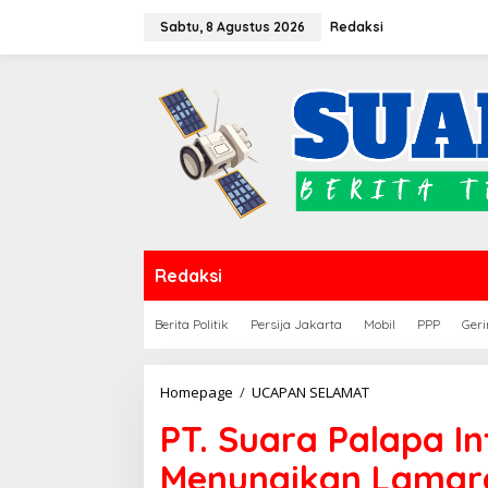
Lewati
Sabtu, 8 Agustus 2026
Redaksi
ke
konten
Redaksi
Berita Politik
Persija Jakarta
Mobil
PPP
Geri
PT.
Homepage
/
UCAPAN SELAMAT
Suara
PT. Suara Palapa 
Palapa
Info
Menunaikan Lamar
Mengucapkan