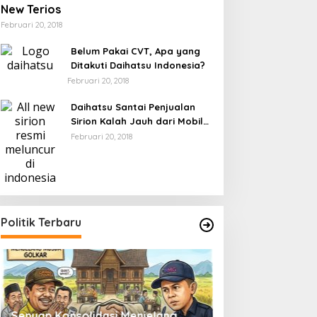
New Terios
Februari 20, 2018
Belum Pakai CVT, Apa yang
Ditakuti Daihatsu Indonesia?
Februari 20, 2018
Daihatsu Santai Penjualan
Sirion Kalah Jauh dari Mobil
LCGC
Februari 20, 2018
Politik Terbaru
Senyap Konsolidasi Menjelang
Pemilu 2029 dan