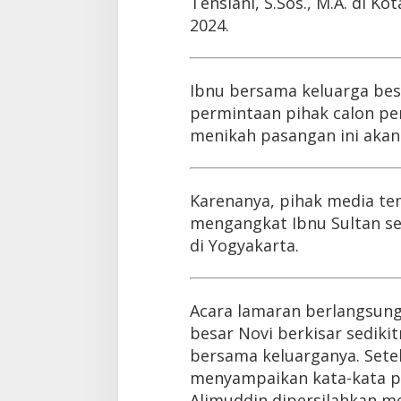
Tensiani, S.Sos., M.A. di 
2024.
Ibnu bersama keluarga bes
permintaan pihak calon pe
menikah pasangan ini akan
Karenanya, pihak media t
mengangkat Ibnu Sultan sel
di Yogyakarta.
Acara lamaran berlangsung
besar Novi berkisar sediki
bersama keluarganya. Sete
menyampaikan kata-kata p
Alimuddin dipersilahkan m