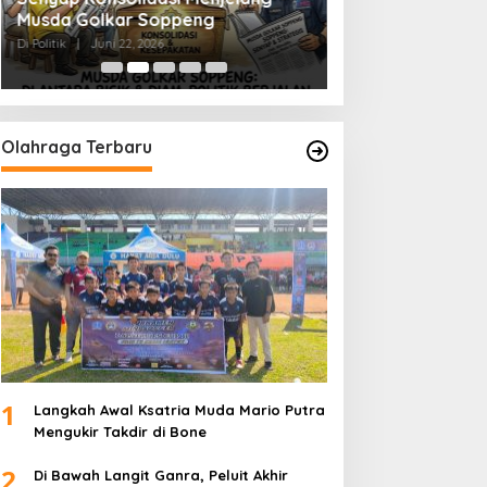
Musda Golkar Soppeng
Menjernihkan Su
Di Politik
|
Juni 22, 2026
Di Politik
|
Juni 2, 2026
Olahraga Terbaru
1
Langkah Awal Ksatria Muda Mario Putra
Mengukir Takdir di Bone
2
Di Bawah Langit Ganra, Peluit Akhir