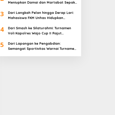
Meniupkan Damai dan Martabat Sepak
Bola
3
Dari Langkah Pelan hingga Derap Lari:
Mahasiswa FKM Unhas Hidupkan
Semangat Sehat di Desa Congko
4
Dari Smash ke Silaturahmi: Turnamen
Voli Kapolres Wajo Cup II Rajut
Kekompakan di Hari Bhayangkara ke-
5
80
Dari Lapangan ke Pengabdian:
Semangat Sportivitas Warnai Turnamen
Bulutangkis Kapolres Wajo Cup 2026