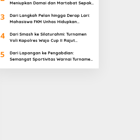
Meniupkan Damai dan Martabat Sepak
Bola
3
Dari Langkah Pelan hingga Derap Lari:
Mahasiswa FKM Unhas Hidupkan
Semangat Sehat di Desa Congko
4
Dari Smash ke Silaturahmi: Turnamen
Voli Kapolres Wajo Cup II Rajut
Kekompakan di Hari Bhayangkara ke-
5
80
Dari Lapangan ke Pengabdian:
Semangat Sportivitas Warnai Turnamen
Bulutangkis Kapolres Wajo Cup 2026