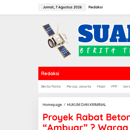
Lewati
Jumat, 7 Agustus 2026
Redaksi
ke
konten
Redaksi
Berita Politik
Persija Jakarta
Mobil
PPP
Geri
Proyek
Homepage
/
HUKUM DAN KRIMINAL
Rabat
Proyek Rabat Beton
Beton
Desa
“Ambyar” ? Warga 
Alesilurung