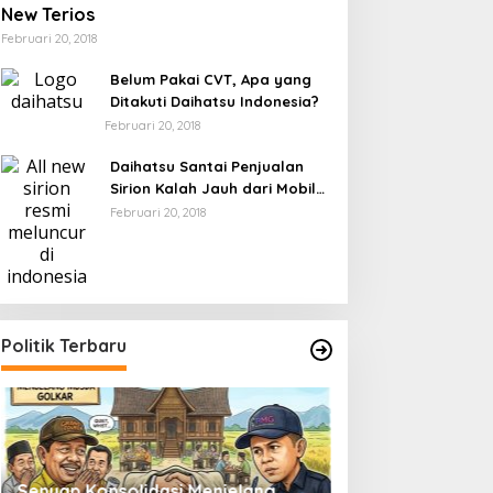
New Terios
Februari 20, 2018
Belum Pakai CVT, Apa yang
Ditakuti Daihatsu Indonesia?
Februari 20, 2018
Daihatsu Santai Penjualan
Sirion Kalah Jauh dari Mobil
LCGC
Februari 20, 2018
Politik Terbaru
Senyap Konsolidasi Menjelang
Pemilu 2029 dan