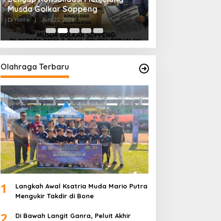
Musda Golkar Soppeng
Menjernihkan Su
Di Politik
|
Juni 22, 2026
Di Politik
|
Juni 2, 2026
Olahraga Terbaru
1
Langkah Awal Ksatria Muda Mario Putra
Mengukir Takdir di Bone
2
Di Bawah Langit Ganra, Peluit Akhir