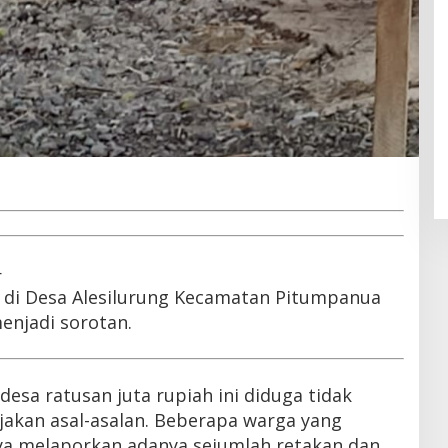
—
di Desa Alesilurung Kecamatan Pitumpanua
njadi sorotan.
esa ratusan juta rupiah ini diduga tidak
erjakan asal-asalan. Beberapa warga yang
a melaporkan adanya sejumlah retakan dan