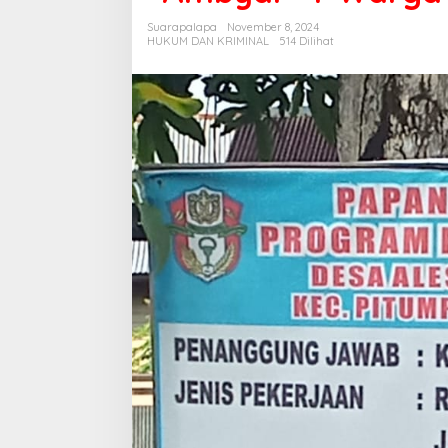
"Ambyar"
Suarapalapa
November 8, 2024
?
HUKUM DAN KRIMINAL
514 Dilihat
Warga
Curiga
Ada
Mark
Up