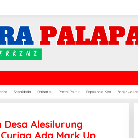
ndra
Sepakbola
Daihatsu
Partai Politik
Sepakbola Kita
Banjir Jaka
 Desa Alesilurung
Curiga Ada Mark Up