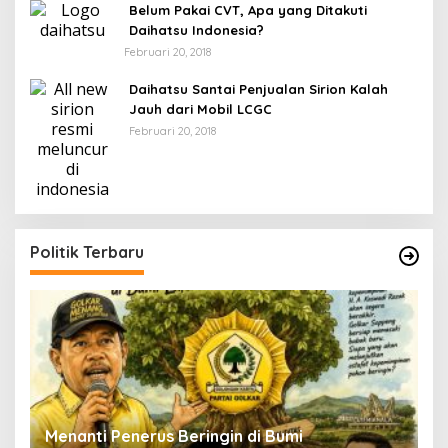
Belum Pakai CVT, Apa yang Ditakuti
Daihatsu Indonesia?
Februari 20, 2018
Daihatsu Santai Penjualan Sirion Kalah
Jauh dari Mobil LCGC
Februari 20, 2018
Politik Terbaru
Menanti Penerus Beringin di Bumi
S