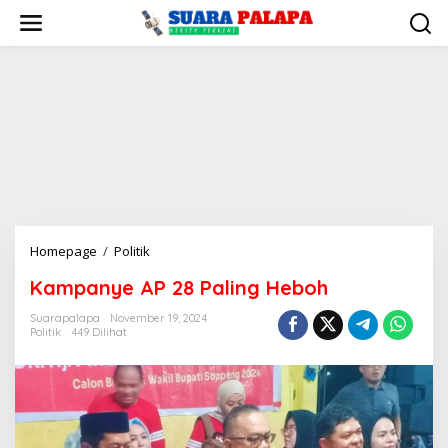
Lewati
ke
konten
Kampanye
Homepage
/
Politik
AP
Kampanye AP 28 Paling Heboh
28
Paling
Suarapalapa
November 19, 2024
Heboh
Politik
449 Dilihat