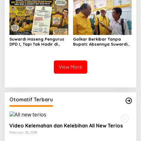
Suwardi Haseng Pengurus
Golkar Berkibar Tanpa
DPD I, Tapi Tak Hadir di
Bupati: Absennya Suwardi
Konsolidasi Golkar
Haseng Jadi Bisik-Bisik di
Soppeng: Surat Resmi Ini
Tengah Konsolidasi Akbar
Mengubah Arah Tafsir
Politik
View More
Otomatif Terbaru
Video Kelemahan dan Kelebihan All New Terios
Februari 20, 2018