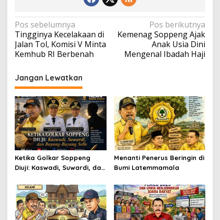
Navigasi
Pos sebelumnya
Pos berikutnya
Tingginya Kecelakaan di
Kemenag Soppeng Ajak
pos
Jalan Tol, Komisi V Minta
Anak Usia Dini
Kemhub RI Berbenah
Mengenal Ibadah Haji
Jangan Lewatkan
Ketika Golkar Soppeng
Menanti Penerus Beringin di
Diuji: Kaswadi, Suwardi, dan
Bumi Latemmamala
Bayang-Bayang Selle