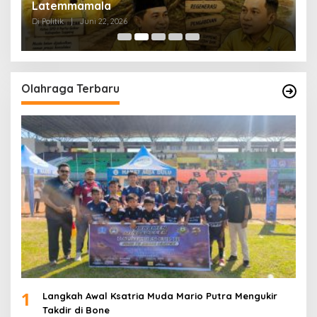
Latemmamala
S
Di Politik
|
Juni 22, 2026
Di 
Olahraga Terbaru
1
Langkah Awal Ksatria Muda Mario Putra Mengukir
Takdir di Bone