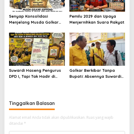
Senyap Konsolidasi
Pemilu 2029 dan Upaya
Menjelang Musda Golkar
Menjernihkan Suara Rakyat
Soppeng
Suwardi Haseng Pengurus
Golkar Berkibar Tanpa
DPD I, Tapi Tak Hadir di
Bupati: Absennya Suwardi
Konsolidasi Golkar
Haseng Jadi Bisik-Bisik di
Soppeng: Surat Resmi Ini
Tengah Konsolidasi Akbar
Mengubah Arah Tafsir
Politik
Tinggalkan Balasan
Alamat email Anda tidak akan dipublikasikan.
Ruas yang wajib
ditandai
*