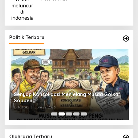
Februari 20, 2018
Politik Terbaru
Senyap Konsolidasi Menjelang Musda Golkar
P
Soppeng
R
Di Politik
|
Juni 22, 2026
Di 
Olahraga Terbaru