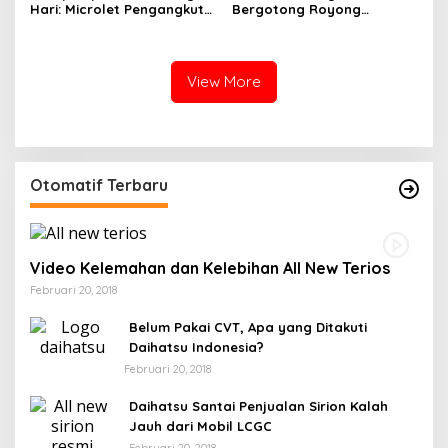
Hari: Microlet Pengangkut
Bergotong Royong
Pelajar Terjun ke Sungai di
Menjaga Jalan Tetewatu
Takalala, Tujuh Siswa
dari Ancaman Pohon
Selamat
Rawan Tumbang
View More
Otomatif Terbaru
Video Kelemahan dan Kelebihan All New Terios
Februari 20, 2018
Belum Pakai CVT, Apa yang Ditakuti
Daihatsu Indonesia?
Februari 20, 2018
Daihatsu Santai Penjualan Sirion Kalah
Jauh dari Mobil LCGC