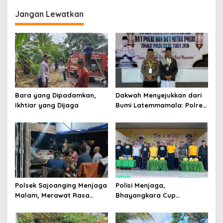
Jangan Lewatkan
Bara yang Dipadamkan,
Dakwah Menyejukkan dari
Ikhtiar yang Dijaga
Bumi Latemmamala: Polres
Soppeng Gaungkan Pesan
Kamtibmas di Lomba Dai
Polda Sulsel
Polsek Sajoanging Menjaga
Polisi Menjaga,
Malam, Merawat Rasa
Bhayangkara Cup
Aman di Tengah
Menyatukan
Kehangatan Warga