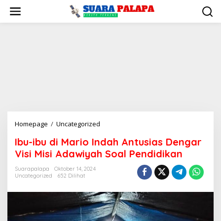
Lewati
ke
konten
Ibu-
Homepage
/
Uncategorized
ibu
Ibu-ibu di Mario Indah Antusias Dengar
di
Visi Misi Adawiyah Soal Pendidikan
Mario
Indah
Suarapalapa
Oktober 14, 2024
Antusias
Uncategorized
652 Dilihat
Dengar
Visi
Misi
Adawiyah