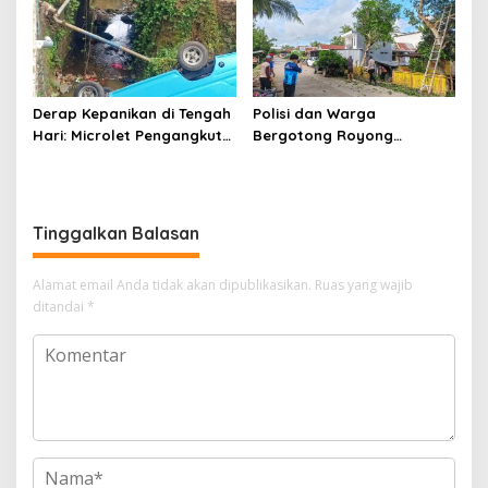
Derap Kepanikan di Tengah
Polisi dan Warga
Hari: Microlet Pengangkut
Bergotong Royong
Pelajar Terjun ke Sungai di
Menjaga Jalan Tetewatu
Takalala, Tujuh Siswa
dari Ancaman Pohon
Selamat
Rawan Tumbang
Tinggalkan Balasan
Alamat email Anda tidak akan dipublikasikan.
Ruas yang wajib
ditandai
*