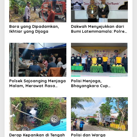
Bara yang Dipadamkan,
Dakwah Menyejukkan dari
Ikhtiar yang Dijaga
Bumi Latemmamala: Polres
Soppeng Gaungkan Pesan
Kamtibmas di Lomba Dai
Polda Sulsel
Polsek Sajoanging Menjaga
Polisi Menjaga,
Malam, Merawat Rasa
Bhayangkara Cup
Aman di Tengah
Menyatukan
Kehangatan Warga
Derap Kepanikan di Tengah
Polisi dan Warga