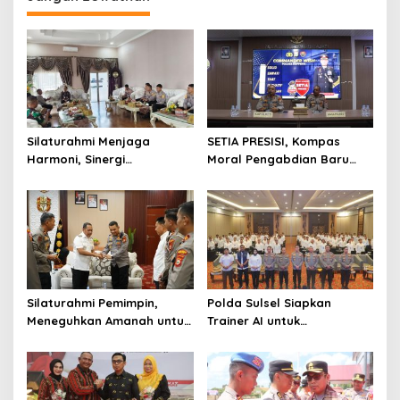
Silaturahmi Menjaga
SETIA PRESISI, Kompas
Harmoni, Sinergi
Moral Pengabdian Baru
Meneguhkan Amanah di
Polres Soppeng
Soppeng
Silaturahmi Pemimpin,
Polda Sulsel Siapkan
Meneguhkan Amanah untuk
Trainer AI untuk
Wajo
Mencerdaskan Generasi
Digital