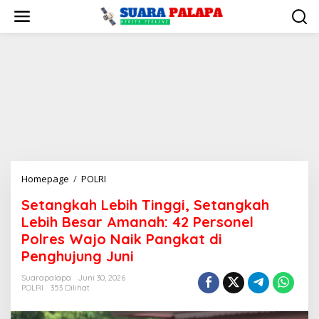
Lewati
ke
konten
Setangkah
Homepage
/
POLRI
Lebih
Setangkah Lebih Tinggi, Setangkah
Tinggi,
Lebih Besar Amanah: 42 Personel
Setangkah
Lebih
Polres Wajo Naik Pangkat di
Besar
Penghujung Juni
Amanah:
42
Suarapalapa
Juni 30, 2026
POLRI
353 Dilihat
Personel
Polres