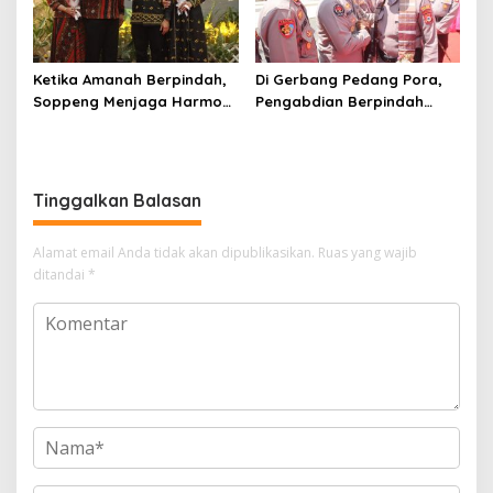
Ketika Amanah Berpindah,
Di Gerbang Pedang Pora,
Soppeng Menjaga Harmoni
Pengabdian Berpindah
Pengabdian
Menjadi Amanah
Tinggalkan Balasan
Alamat email Anda tidak akan dipublikasikan.
Ruas yang wajib
ditandai
*