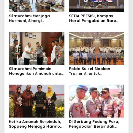
Silaturahmi Menjaga
SETIA PRESISI, Kompas
Harmoni, Sinergi
Moral Pengabdian Baru
Meneguhkan Amanah di
Polres Soppeng
Soppeng
Silaturahmi Pemimpin,
Polda Sulsel Siapkan
Meneguhkan Amanah untuk
Trainer AI untuk
Wajo
Mencerdaskan Generasi
Digital
Ketika Amanah Berpindah,
Di Gerbang Pedang Pora,
Soppeng Menjaga Harmoni
Pengabdian Berpindah
Pengabdian
Menjadi Amanah