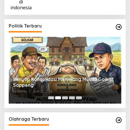
Politik Terbaru
Senyap Konsolidasi Menjelang Musda Golkar
P
Soppeng
R
Di Politik
|
Juni 22, 2026
Di 
Olahraga Terbaru