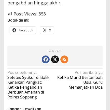
pengabdian hingga akhir.
Post Views:
353
Bagikan ini:
Facebook
X
Ikuti Kami
Navigasi
Pos sebelumnya
Pos berikutnya
Setetes Syukur di Balik
Ketika Murid Bertambah
pos
Kenaikan Pangkat:
Usia, Guru
Ketika Pengabdian
Memanjatkan Doa
Berbuah Amanah di
Polres Soppeng
Jangan Lewatkan