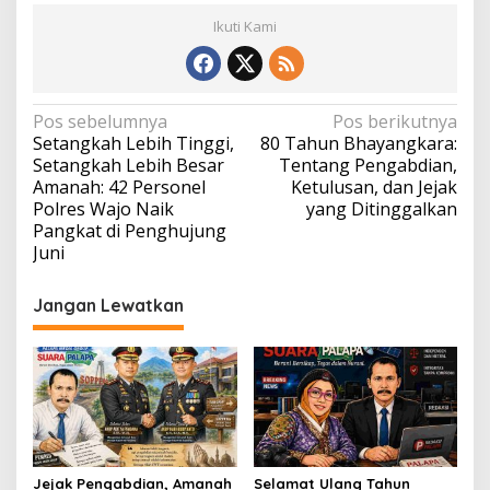
Ikuti Kami
Navigasi
Pos sebelumnya
Pos berikutnya
Setangkah Lebih Tinggi,
80 Tahun Bhayangkara:
pos
Setangkah Lebih Besar
Tentang Pengabdian,
Amanah: 42 Personel
Ketulusan, dan Jejak
Polres Wajo Naik
yang Ditinggalkan
Pangkat di Penghujung
Juni
Jangan Lewatkan
Jejak Pengabdian, Amanah
Selamat Ulang Tahun