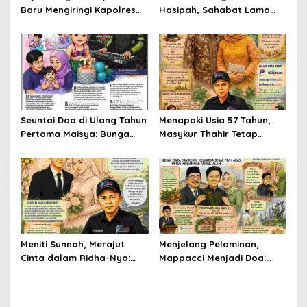
Baru Mengiringi Kapolres
Hasipah, Sahabat Lama
Soppeng
yang Tetap Menjaga
Silaturahmi
Seuntai Doa di Ulang Tahun
Menapaki Usia 57 Tahun,
Pertama Maisya: Bunga
Masykur Thahir Tetap
Kecil yang Tumbuh di
Menyalakan Lentera
Tengah Cinta dan Harapan
Pengabdian dan
Peradaban Kata
Meniti Sunnah, Merajut
Menjelang Pelaminan,
Cinta dalam Ridha-Nya:
Mappacci Menjadi Doa:
Yusuf dan Annizaa
Jejak Cinta dan Restu
Melangkah Menuju Bahtera
Keluarga Besar Muh. Aras
Sakinah
untuk Muhammad Fahrul