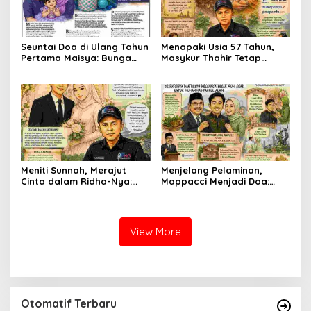
Seuntai Doa di Ulang Tahun
Menapaki Usia 57 Tahun,
Pertama Maisya: Bunga
Masykur Thahir Tetap
Kecil yang Tumbuh di
Menyalakan Lentera
Tengah Cinta dan Harapan
Pengabdian dan
Peradaban Kata
Meniti Sunnah, Merajut
Menjelang Pelaminan,
Cinta dalam Ridha-Nya:
Mappacci Menjadi Doa:
Yusuf dan Annizaa
Jejak Cinta dan Restu
Melangkah Menuju Bahtera
Keluarga Besar Muh. Aras
Sakinah
untuk Muhammad Fahrul
Alam
View More
Otomatif Terbaru