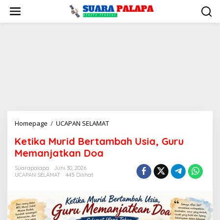
Lewati
ke
konten
Ketika
Homepage
/
UCAPAN SELAMAT
Murid
Ketika Murid Bertambah Usia, Guru
Bertambah
Memanjatkan Doa
Usia,
Guru
Suarapalapa
Juni 30, 2026
Memanjatkan
UCAPAN SELAMAT
445 Dilihat
Doa