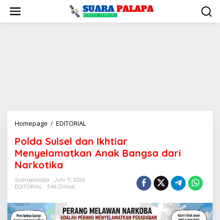
Lewati
ke
konten
Polda
Homepage
/
EDITORIAL
Sulsel
Polda Sulsel dan Ikhtiar
dan
Menyelamatkan Anak Bangsa dari
Ikhtiar
Menyelamatkan
Narkotika
Anak
Suarapalapa
Juni 11, 2026
Bangsa
EDITORIAL
546 Dilihat
dari
Narkotika