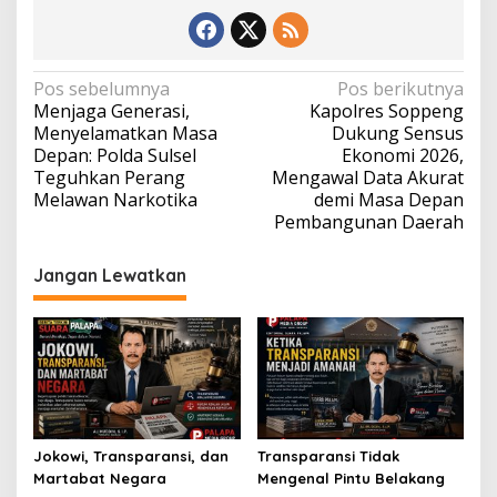
Navigasi
Pos sebelumnya
Pos berikutnya
Menjaga Generasi,
Kapolres Soppeng
pos
Menyelamatkan Masa
Dukung Sensus
Depan: Polda Sulsel
Ekonomi 2026,
Teguhkan Perang
Mengawal Data Akurat
Melawan Narkotika
demi Masa Depan
Pembangunan Daerah
Jangan Lewatkan
Jokowi, Transparansi, dan
Transparansi Tidak
Martabat Negara
Mengenal Pintu Belakang