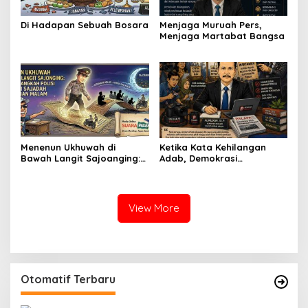
Di Hadapan Sebuah Bosara
Menjaga Muruah Pers,
Menjaga Martabat Bangsa
Menenun Ukhuwah di
Ketika Kata Kehilangan
Bawah Langit Sajoanging:
Adab, Demokrasi
Ketika Langkah Polisi
Kehilangan Cahaya
Menjadi Sajadah
Kedamaian Malam
View More
Otomatif Terbaru