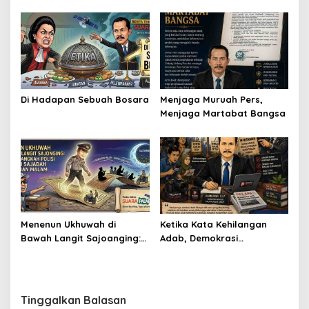
Di Hadapan Sebuah Bosara
Menjaga Muruah Pers,
Menjaga Martabat Bangsa
Menenun Ukhuwah di
Ketika Kata Kehilangan
Bawah Langit Sajoanging:
Adab, Demokrasi
Ketika Langkah Polisi
Kehilangan Cahaya
Menjadi Sajadah
Kedamaian Malam
Tinggalkan Balasan