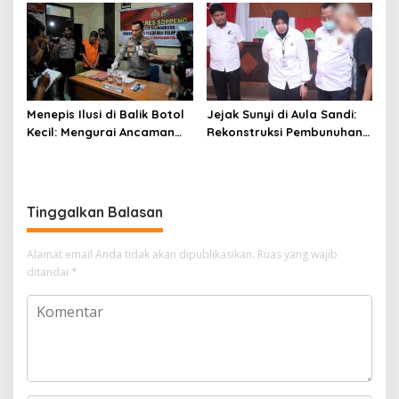
Soppeng Ringkus Tiga
Terduga di Cabenge
Menepis Ilusi di Balik Botol
Jejak Sunyi di Aula Sandi:
Kecil: Mengurai Ancaman
Rekonstruksi Pembunuhan
Narkotika Liquid Sintetis di
di Wajo Ungkap Fragmen
Soppeng
Luka dan Keadilan
Tinggalkan Balasan
Alamat email Anda tidak akan dipublikasikan.
Ruas yang wajib
ditandai
*