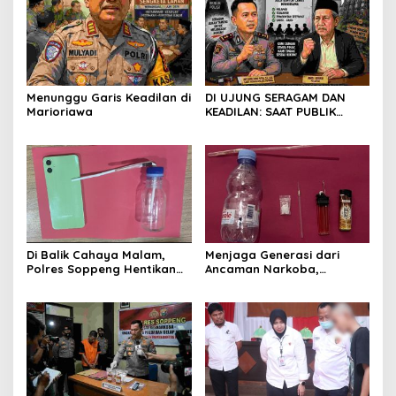
Menunggu Garis Keadilan di
DI UJUNG SERAGAM DAN
Marioriawa
KEADILAN: SAAT PUBLIK
MENUNGGU JAWABAN ATAS
SENGKETA KEBUN DI
MARIORIAWA
Di Balik Cahaya Malam,
Menjaga Generasi dari
Polres Soppeng Hentikan
Ancaman Narkoba,
Jejak Sabu di Lalabata
Satresnarkoba Polres
Soppeng Ringkus Tiga
Terduga di Cabenge