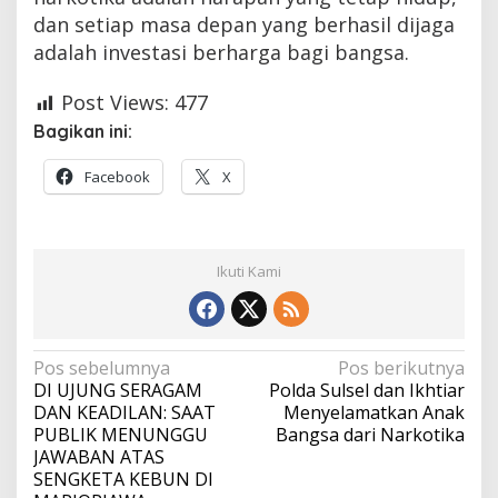
dan setiap masa depan yang berhasil dijaga
adalah investasi berharga bagi bangsa.
Post Views:
477
Bagikan ini:
Facebook
X
Ikuti Kami
Navigasi
Pos sebelumnya
Pos berikutnya
DI UJUNG SERAGAM
Polda Sulsel dan Ikhtiar
pos
DAN KEADILAN: SAAT
Menyelamatkan Anak
PUBLIK MENUNGGU
Bangsa dari Narkotika
JAWABAN ATAS
SENGKETA KEBUN DI