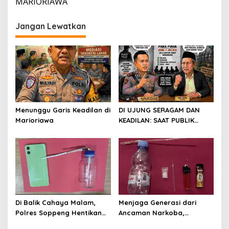
MARIORIAWA
Jangan Lewatkan
Menunggu Garis Keadilan di
DI UJUNG SERAGAM DAN
Marioriawa
KEADILAN: SAAT PUBLIK
MENUNGGU JAWABAN ATAS
SENGKETA KEBUN DI
MARIORIAWA
Di Balik Cahaya Malam,
Menjaga Generasi dari
Polres Soppeng Hentikan
Ancaman Narkoba,
Jejak Sabu di Lalabata
Satresnarkoba Polres