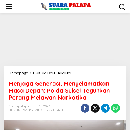
Lewati
ke
konten
Menjaga
Homepage
/
HUKUM DAN KRIMINAL
Generasi,
Menjaga Generasi, Menyelamatkan
Menyelamatkan
Masa Depan: Polda Sulsel Teguhkan
Masa
Depan:
Perang Melawan Narkotika
Polda
Suarapalapa
Juni 11, 2026
Sulsel
HUKUM DAN KRIMINAL
477 Dilihat
Teguhkan
Perang
Melawan