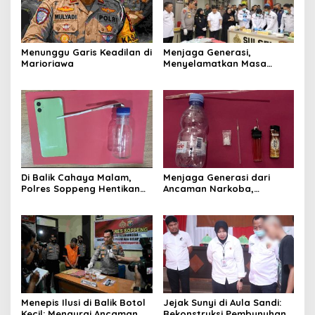
Menunggu Garis Keadilan di
Menjaga Generasi,
Marioriawa
Menyelamatkan Masa
Depan: Polda Sulsel
Teguhkan Perang Melawan
Narkotika
Di Balik Cahaya Malam,
Menjaga Generasi dari
Polres Soppeng Hentikan
Ancaman Narkoba,
Jejak Sabu di Lalabata
Satresnarkoba Polres
Soppeng Ringkus Tiga
Terduga di Cabenge
Menepis Ilusi di Balik Botol
Jejak Sunyi di Aula Sandi:
Kecil: Mengurai Ancaman
Rekonstruksi Pembunuhan