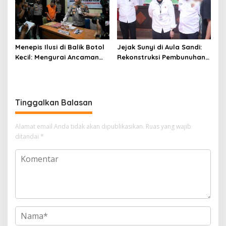
Menepis Ilusi di Balik Botol
Jejak Sunyi di Aula Sandi:
Kecil: Mengurai Ancaman
Rekonstruksi Pembunuhan
Narkotika Liquid Sintetis di
di Wajo Ungkap Fragmen
Soppeng
Luka dan Keadilan
Tinggalkan Balasan
Alamat email Anda tidak akan dipublikasikan.
Ruas yang wajib
ditandai
*