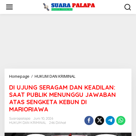
Lewati
ke
konten
DI
Homepage
/
HUKUM DAN KRIMINAL
UJUNG
DI UJUNG SERAGAM DAN KEADILAN:
SERAGAM
SAAT PUBLIK MENUNGGU JAWABAN
DAN
KEADILAN:
ATAS SENGKETA KEBUN DI
SAAT
MARIORIAWA
PUBLIK
MENUNGGU
Suarapalapa
Juni 10, 2026
HUKUM DAN KRIMINAL
246 Dilihat
JAWABAN
ATAS