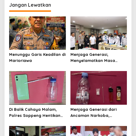
Jangan Lewatkan
Menunggu Garis Keadilan di
Menjaga Generasi,
Marioriawa
Menyelamatkan Masa
Depan: Polda Sulsel
Teguhkan Perang Melawan
Narkotika
Di Balik Cahaya Malam,
Menjaga Generasi dari
Polres Soppeng Hentikan
Ancaman Narkoba,
Jejak Sabu di Lalabata
Satresnarkoba Polres
Soppeng Ringkus Tiga
Terduga di Cabenge