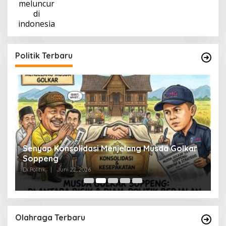
Politik Terbaru
Senyap Konsolidasi Menjelang Musda Golkar
P
Soppeng
R
Di Politik
|
Juni 22, 2026
Di 
Olahraga Terbaru