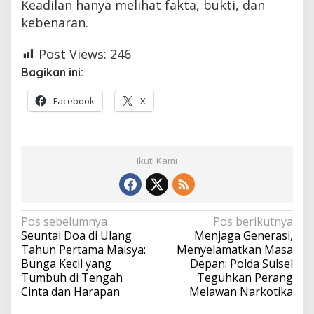
Keadilan hanya melihat fakta, bukti, dan
kebenaran.
Post Views:
246
Bagikan ini:
Facebook
X
Ikuti Kami
Navigasi
Pos sebelumnya
Pos berikutnya
Seuntai Doa di Ulang
Menjaga Generasi,
pos
Tahun Pertama Maisya:
Menyelamatkan Masa
Bunga Kecil yang
Depan: Polda Sulsel
Tumbuh di Tengah
Teguhkan Perang
Cinta dan Harapan
Melawan Narkotika