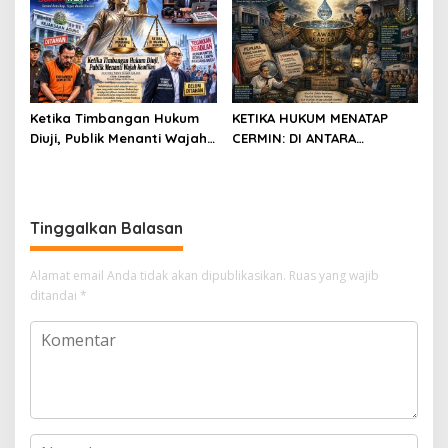
Ketika Timbangan Hukum
KETIKA HUKUM MENATAP
Diuji, Publik Menanti Wajah
CERMIN: DI ANTARA
Keadilan
PELIMPAHAN PERKARA DAN
UJIAN KEPERCAYAAN PUBLIK
Tinggalkan Balasan
Alamat email Anda tidak akan dipublikasikan.
Ruas yang wajib
ditandai
*