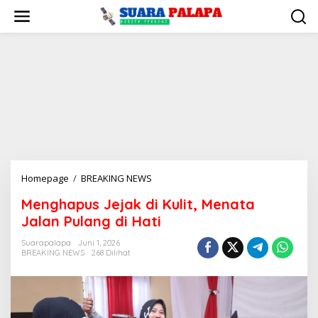
Lewati
ke
konten
Menghapus
Homepage
/
BREAKING NEWS
Jejak
Menghapus Jejak di Kulit, Menata
di
Jalan Pulang di Hati
Kulit,
Menata
Suarapalapa
Juni 1, 2026
Jalan
BREAKING NEWS
268 Dilihat
Pulang
di
Hati