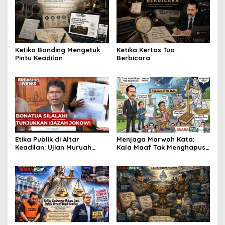
Ketika Banding Mengetuk
Ketika Kertas Tua
Pintu Keadilan
Berbicara
Etika Publik di Altar
Menjaga Marwah Kata:
Keadilan: Ujian Muruah
Kala Maaf Tak Menghapus
Kampus dan Takdir
Hukum di Beranda Keadilan
Kejujuran