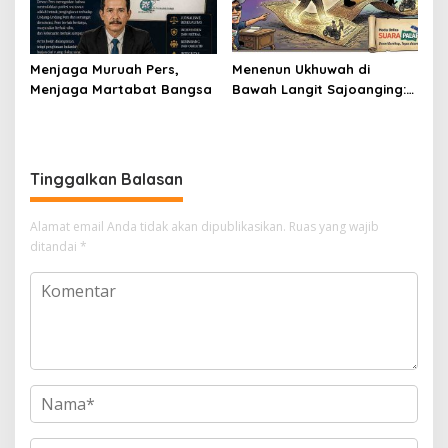
Menjaga Muruah Pers,
Menenun Ukhuwah di
Menjaga Martabat Bangsa
Bawah Langit Sajoanging:
Ketika Langkah Polisi
Menjadi Sajadah
Kedamaian Malam
Tinggalkan Balasan
Alamat email Anda tidak akan dipublikasikan.
Ruas yang wajib
ditandai
*