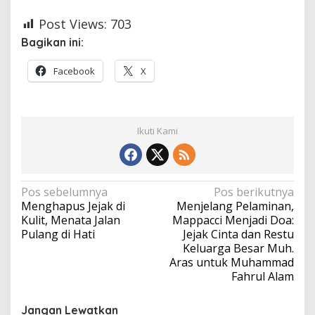
Post Views:
703
Bagikan ini:
Facebook
X
Ikuti Kami
Navigasi
Pos sebelumnya
Pos berikutnya
Menghapus Jejak di
Menjelang Pelaminan,
pos
Kulit, Menata Jalan
Mappacci Menjadi Doa:
Pulang di Hati
Jejak Cinta dan Restu
Keluarga Besar Muh.
Aras untuk Muhammad
Fahrul Alam
Jangan Lewatkan