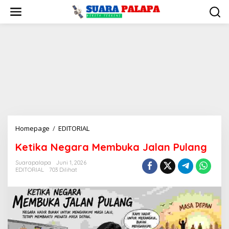
Lewati
ke
konten
Ketika
Homepage
/
EDITORIAL
Negara
Ketika Negara Membuka Jalan Pulang
Membuka
Jalan
Suarapalapa
Juni 1, 2026
Pulang
EDITORIAL
703 Dilihat