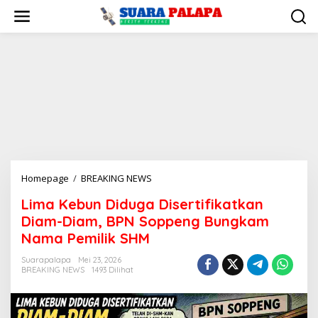
Lewati
ke
konten
Lima
Homepage
/
BREAKING NEWS
Kebun
Lima Kebun Diduga Disertifikatkan
Diduga
Diam-Diam, BPN Soppeng Bungkam
Disertifikatkan
Diam-
Nama Pemilik SHM
Diam,
Suarapalapa
Mei 23, 2026
BPN
BREAKING NEWS
1493 Dilihat
Soppeng
Bungkam
Nama