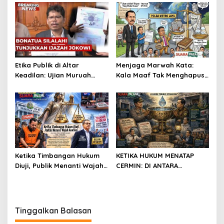
Etika Publik di Altar
Menjaga Marwah Kata:
Keadilan: Ujian Muruah
Kala Maaf Tak Menghapus
Kampus dan Takdir
Hukum di Beranda Keadilan
Kejujuran
Ketika Timbangan Hukum
KETIKA HUKUM MENATAP
Diuji, Publik Menanti Wajah
CERMIN: DI ANTARA
Keadilan
PELIMPAHAN PERKARA DAN
UJIAN KEPERCAYAAN PUBLIK
Tinggalkan Balasan