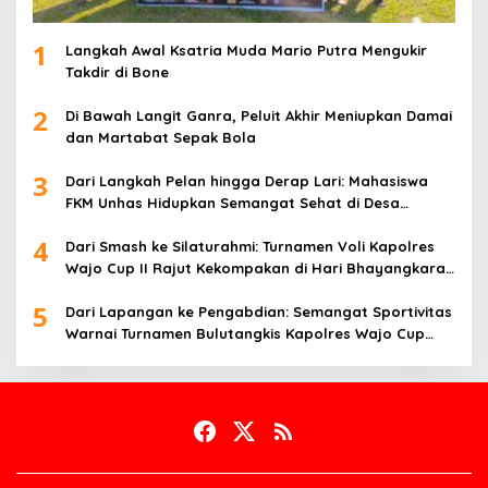
1
Langkah Awal Ksatria Muda Mario Putra Mengukir
Takdir di Bone
2
Di Bawah Langit Ganra, Peluit Akhir Meniupkan Damai
dan Martabat Sepak Bola
3
Dari Langkah Pelan hingga Derap Lari: Mahasiswa
FKM Unhas Hidupkan Semangat Sehat di Desa
Congko
4
Dari Smash ke Silaturahmi: Turnamen Voli Kapolres
Wajo Cup II Rajut Kekompakan di Hari Bhayangkara
ke-80
5
Dari Lapangan ke Pengabdian: Semangat Sportivitas
Warnai Turnamen Bulutangkis Kapolres Wajo Cup
2026