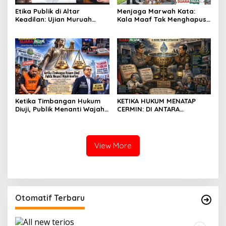
Etika Publik di Altar
Menjaga Marwah Kata:
Keadilan: Ujian Muruah
Kala Maaf Tak Menghapus
Kampus dan Takdir
Hukum di Beranda Keadilan
Kejujuran
Ketika Timbangan Hukum
KETIKA HUKUM MENATAP
Diuji, Publik Menanti Wajah
CERMIN: DI ANTARA
Keadilan
PELIMPAHAN PERKARA DAN
UJIAN KEPERCAYAAN PUBLIK
View More
Otomatif Terbaru