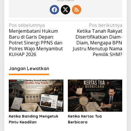
Navigasi
Pos sebelumnya
Pos berikutnya
Menjembatani Hukum
Ketika Tanah Rakyat
pos
Baru di Garis Depan:
Disertifikatkan Diam-
Potret Sinergi PPNS dan
Diam, Mengapa BPN
Polres Wajo Menyambut
Justru Menutup Nama
KUHAP 2026
Pemilik SHM?
Jangan Lewatkan
Ketika Banding Mengetuk
Ketika Kertas Tua
Pintu Keadilan
Berbicara