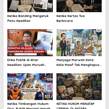
Ketika Banding Mengetuk
Ketika Kertas Tua
Pintu Keadilan
Berbicara
Etika Publik di Altar
Menjaga Marwah Kata:
Keadilan: Ujian Muruah
Kala Maaf Tak Menghapus
Kampus dan Takdir
Hukum di Beranda Keadilan
Kejujuran
Ketika Timbangan Hukum
KETIKA HUKUM MENATAP
Diuji, Publik Menanti Wajah
CERMIN: DI ANTARA