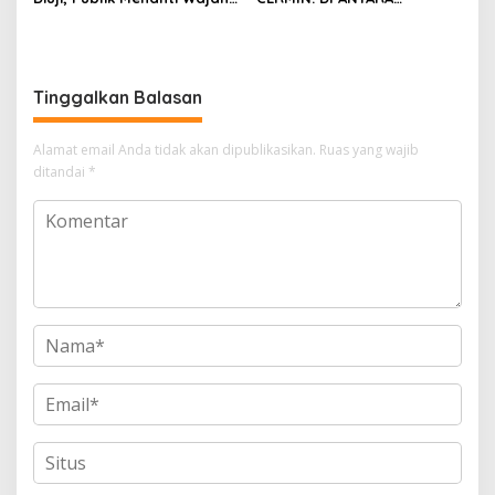
Keadilan
PELIMPAHAN PERKARA DAN
UJIAN KEPERCAYAAN PUBLIK
Tinggalkan Balasan
Alamat email Anda tidak akan dipublikasikan.
Ruas yang wajib
ditandai
*