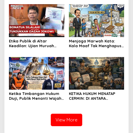
Etika Publik di Altar
Menjaga Marwah Kata:
Keadilan: Ujian Muruah
Kala Maaf Tak Menghapus
Kampus dan Takdir
Hukum di Beranda Keadilan
Kejujuran
Ketika Timbangan Hukum
KETIKA HUKUM MENATAP
Diuji, Publik Menanti Wajah
CERMIN: DI ANTARA
Keadilan
PELIMPAHAN PERKARA DAN
UJIAN KEPERCAYAAN PUBLIK
View More