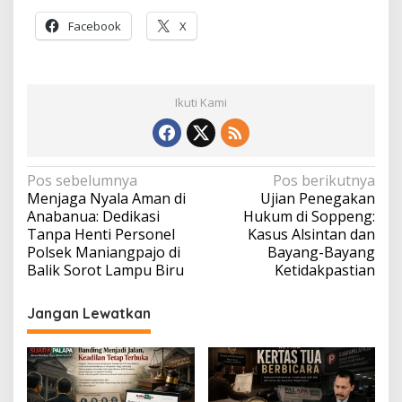
Facebook
X
Ikuti Kami
Navigasi
Pos sebelumnya
Pos berikutnya
Menjaga Nyala Aman di
Ujian Penegakan
pos
Anabanua: Dedikasi
Hukum di Soppeng:
Tanpa Henti Personel
Kasus Alsintan dan
Polsek Maniangpajo di
Bayang-Bayang
Balik Sorot Lampu Biru
Ketidakpastian
Jangan Lewatkan