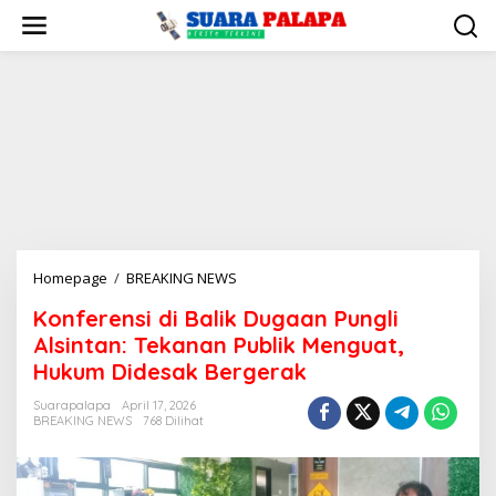
Lewati
ke
konten
Konferensi
Homepage
/
BREAKING NEWS
di
Konferensi di Balik Dugaan Pungli
Balik
Alsintan: Tekanan Publik Menguat,
Dugaan
Pungli
Hukum Didesak Bergerak
Alsintan:
Suarapalapa
April 17, 2026
Tekanan
BREAKING NEWS
768 Dilihat
Publik
Menguat,
Hukum