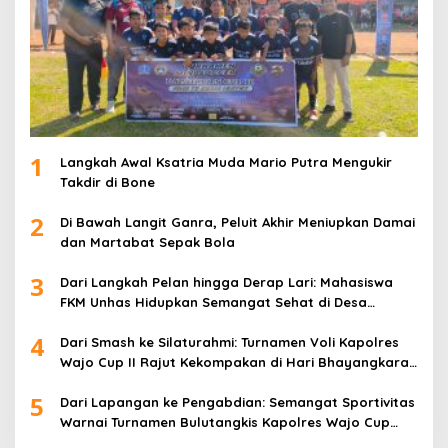
1
Langkah Awal Ksatria Muda Mario Putra Mengukir
Takdir di Bone
2
Di Bawah Langit Ganra, Peluit Akhir Meniupkan Damai
dan Martabat Sepak Bola
3
Dari Langkah Pelan hingga Derap Lari: Mahasiswa
FKM Unhas Hidupkan Semangat Sehat di Desa
Congko
4
Dari Smash ke Silaturahmi: Turnamen Voli Kapolres
Wajo Cup II Rajut Kekompakan di Hari Bhayangkara
ke-80
5
Dari Lapangan ke Pengabdian: Semangat Sportivitas
Warnai Turnamen Bulutangkis Kapolres Wajo Cup
2026