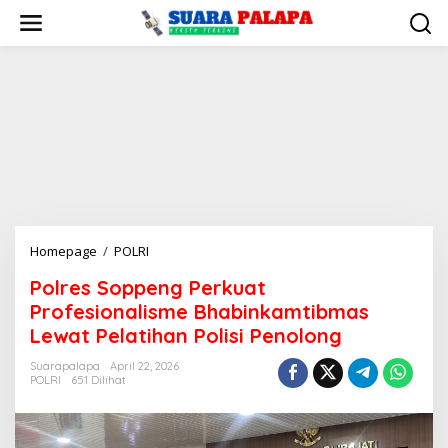
Lewati
ke
konten
Polres
Homepage
/
POLRI
Soppeng
Polres Soppeng Perkuat
Perkuat
Profesionalisme Bhabinkamtibmas
Profesionalisme
Bhabinkamtibmas
Lewat Pelatihan Polisi Penolong
Lewat
Suarapalapa
April 22, 2026
Pelatihan
POLRI
651 Dilihat
Polisi
Penolong