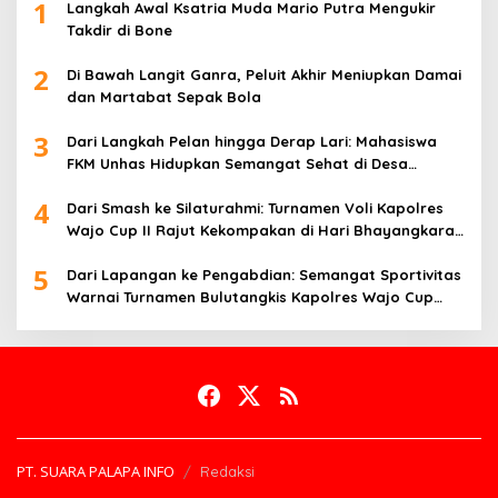
1
Langkah Awal Ksatria Muda Mario Putra Mengukir
Takdir di Bone
2
Di Bawah Langit Ganra, Peluit Akhir Meniupkan Damai
dan Martabat Sepak Bola
3
Dari Langkah Pelan hingga Derap Lari: Mahasiswa
FKM Unhas Hidupkan Semangat Sehat di Desa
Congko
4
Dari Smash ke Silaturahmi: Turnamen Voli Kapolres
Wajo Cup II Rajut Kekompakan di Hari Bhayangkara
ke-80
5
Dari Lapangan ke Pengabdian: Semangat Sportivitas
Warnai Turnamen Bulutangkis Kapolres Wajo Cup
2026
PT. SUARA PALAPA INFO
Redaksi