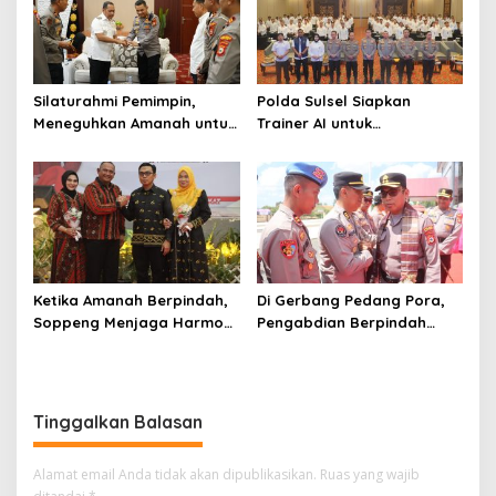
Silaturahmi Pemimpin,
Polda Sulsel Siapkan
Meneguhkan Amanah untuk
Trainer AI untuk
Wajo
Mencerdaskan Generasi
Digital
Ketika Amanah Berpindah,
Di Gerbang Pedang Pora,
Soppeng Menjaga Harmoni
Pengabdian Berpindah
Pengabdian
Menjadi Amanah
Tinggalkan Balasan
Alamat email Anda tidak akan dipublikasikan.
Ruas yang wajib