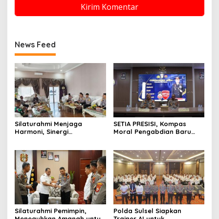
News Feed
Silaturahmi Menjaga
SETIA PRESISI, Kompas
Harmoni, Sinergi
Moral Pengabdian Baru
Meneguhkan Amanah di
Polres Soppeng
Soppeng
Silaturahmi Pemimpin,
Polda Sulsel Siapkan
Meneguhkan Amanah untuk
Trainer AI untuk