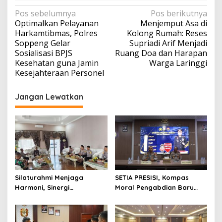
Navigasi
Pos sebelumnya
Pos berikutnya
Optimalkan Pelayanan
Menjemput Asa di
pos
Harkamtibmas, Polres
Kolong Rumah: Reses
Soppeng Gelar
Supriadi Arif Menjadi
Sosialisasi BPJS
Ruang Doa dan Harapan
Kesehatan guna Jamin
Warga Laringgi
Kesejahteraan Personel
Jangan Lewatkan
Silaturahmi Menjaga
SETIA PRESISI, Kompas
Harmoni, Sinergi
Moral Pengabdian Baru
Meneguhkan Amanah di
Polres Soppeng
Soppeng