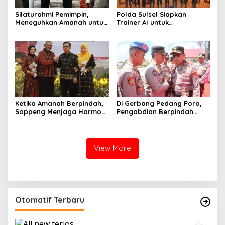
Silaturahmi Pemimpin,
Polda Sulsel Siapkan
Meneguhkan Amanah untuk
Trainer AI untuk
Wajo
Mencerdaskan Generasi
Digital
Ketika Amanah Berpindah,
Di Gerbang Pedang Pora,
Soppeng Menjaga Harmoni
Pengabdian Berpindah
Pengabdian
Menjadi Amanah
View More
Otomatif Terbaru