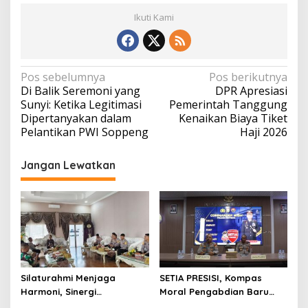
Ikuti Kami
Navigasi
Pos sebelumnya
Pos berikutnya
Di Balik Seremoni yang
DPR Apresiasi
pos
Sunyi: Ketika Legitimasi
Pemerintah Tanggung
Dipertanyakan dalam
Kenaikan Biaya Tiket
Pelantikan PWI Soppeng
Haji 2026
Jangan Lewatkan
Silaturahmi Menjaga
SETIA PRESISI, Kompas
Harmoni, Sinergi
Moral Pengabdian Baru
Meneguhkan Amanah di
Polres Soppeng