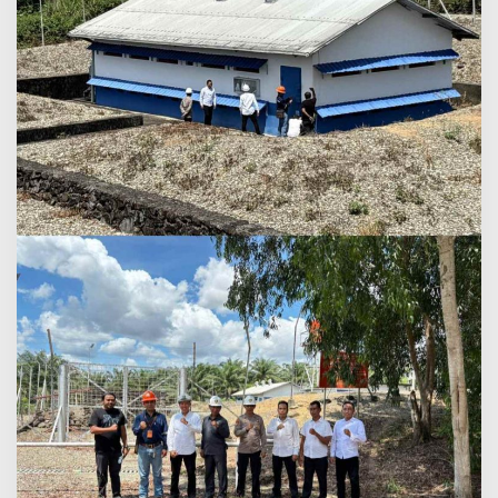
Tak
Usik
Kedamaian
Desa