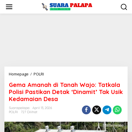
Lewati
ke
konten
Gema
Homepage
/
POLRI
Amanah
Gema Amanah di Tanah Wajo: Tatkala
di
Polisi Pastikan Detak ‘Dinamit’ Tak Usik
Tanah
Wajo:
Kedamaian Desa
Tatkala
Suarapalapa
April 13, 2026
Polisi
POLRI
727 Dilihat
Pastikan
Detak
'Dinamit'