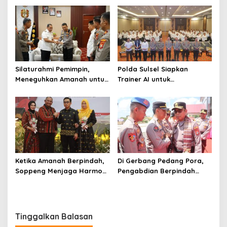
Soppeng
Silaturahmi Pemimpin,
Polda Sulsel Siapkan
Meneguhkan Amanah untuk
Trainer AI untuk
Wajo
Mencerdaskan Generasi
Digital
Ketika Amanah Berpindah,
Di Gerbang Pedang Pora,
Soppeng Menjaga Harmoni
Pengabdian Berpindah
Pengabdian
Menjadi Amanah
Tinggalkan Balasan