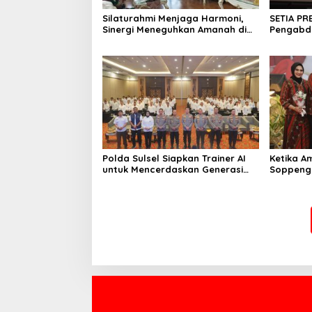
Silaturahmi Menjaga Harmoni,
SETIA PR
Sinergi Meneguhkan Amanah di
Pengabdi
Soppeng
Soppeng
Polda Sulsel Siapkan Trainer AI
Ketika A
untuk Mencerdaskan Generasi
Soppeng
Digital
Pengabd