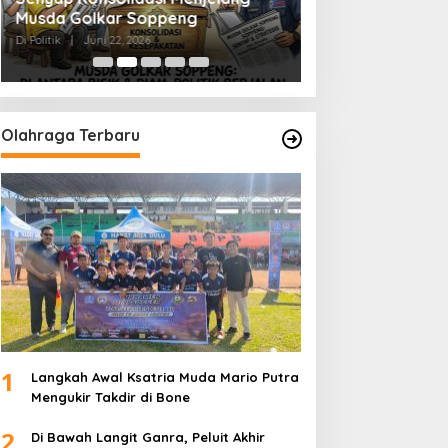
Musda Golkar Soppeng
Menjernihkan Su
Di Politik
|
Juni 22, 2026
Di Politik
|
Juni 2, 2026
Olahraga Terbaru
1
Langkah Awal Ksatria Muda Mario Putra
Mengukir Takdir di Bone
2
Di Bawah Langit Ganra, Peluit Akhir