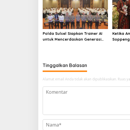
Polda Sulsel Siapkan Trainer AI
Ketika A
untuk Mencerdaskan Generasi
Soppeng
Digital
Pengabd
Tinggalkan Balasan
Alamat email Anda tidak akan dipublikasikan.
Ruas ya