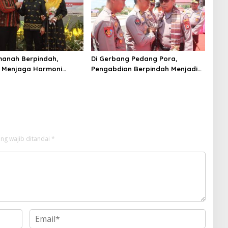
manah Berpindah,
Di Gerbang Pedang Pora,
 Menjaga Harmoni
Pengabdian Berpindah Menjadi
ian
Amanah
ng wajib ditandai
*