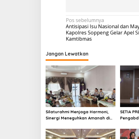
Navigasi
Pos sebelumnya
Antisipasi Isu Nasional dan Ma
pos
Kapolres Soppeng Gelar Apel S
Kamtibmas
Jangan Lewatkan
Silaturahmi Menjaga Harmoni,
SETIA PR
Sinergi Meneguhkan Amanah di
Pengabdi
Soppeng
Soppeng