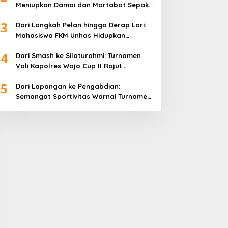
Meniupkan Damai dan Martabat Sepak
Bola
3
Dari Langkah Pelan hingga Derap Lari:
Mahasiswa FKM Unhas Hidupkan
Semangat Sehat di Desa Congko
4
Dari Smash ke Silaturahmi: Turnamen
Voli Kapolres Wajo Cup II Rajut
Kekompakan di Hari Bhayangkara ke-
5
80
Dari Lapangan ke Pengabdian:
Semangat Sportivitas Warnai Turnamen
Bulutangkis Kapolres Wajo Cup 2026