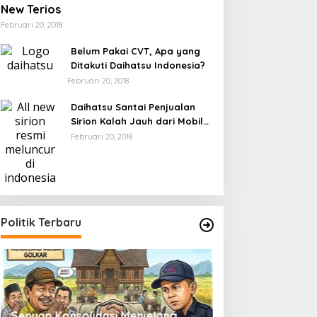
New Terios
Februari 20, 2018
Belum Pakai CVT, Apa yang
Ditakuti Daihatsu Indonesia?
Februari 20, 2018
Daihatsu Santai Penjualan
Sirion Kalah Jauh dari Mobil
LCGC
Februari 20, 2018
Politik Terbaru
Senyap Konsolidasi Menjelang
Pemilu 2029 dan