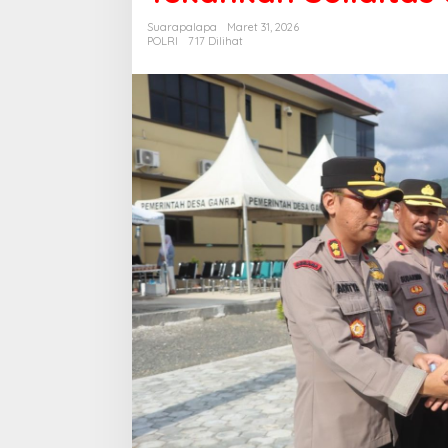
Kapolres
Suarapalapa
Maret 31, 2026
Tekankan
POLRI
717 Dilihat
Soliditas
dan
Profesionalisme