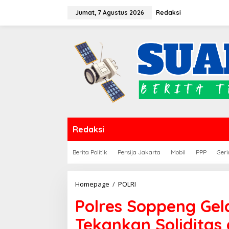
Lewati
Jumat, 7 Agustus 2026
Redaksi
ke
konten
Redaksi
Berita Politik
Persija Jakarta
Mobil
PPP
Geri
Polres
Homepage
/
POLRI
Soppeng
Polres Soppeng Gela
Gelar
Halal
Tekankan Soliditas
Bihalal,