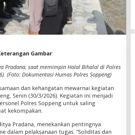
Latemmamala
Di Politik
|
Juni 22, 2026
Keterangan Gambar
:
ya Pradana, saat memimpin Halal Bihalal di Polres
6). (Foto: Dokumentasi Humas Polres Soppeng)
samaan dan kehangatan mewarnai kegiatan
peng, Senin (30/3/2026). Kegiatan ini menjadi
rsonel Polres Soppeng untuk saling
at kekompakan.
ditya Pradana, menekankan pentingnya
sme dalam pelaksanaan tugas. “Soliditas dan