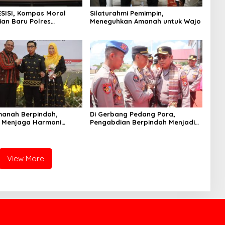
ESISI, Kompas Moral
Silaturahmi Pemimpin,
an Baru Polres
Meneguhkan Amanah untuk Wajo
manah Berpindah,
Di Gerbang Pedang Pora,
 Menjaga Harmoni
Pengabdian Berpindah Menjadi
ian
Amanah
View More