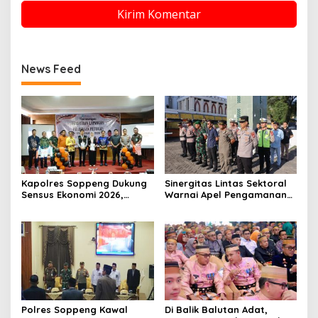
News Feed
Kapolres Soppeng Dukung
Sinergitas Lintas Sektoral
Sensus Ekonomi 2026,
Warnai Apel Pengamanan
Mengawal Data Akurat
Malam Takbiran Idul Adha
demi Masa Depan
di Soppeng
Pembangunan Daerah
Polres Soppeng Kawal
Di Balik Balutan Adat,