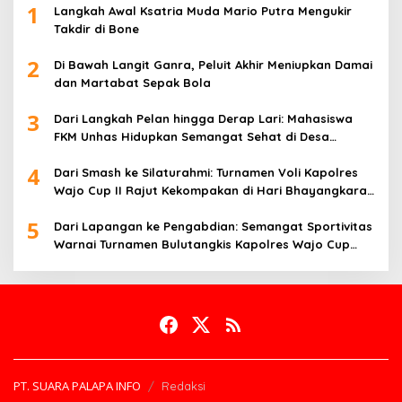
1
Langkah Awal Ksatria Muda Mario Putra Mengukir
Takdir di Bone
2
Di Bawah Langit Ganra, Peluit Akhir Meniupkan Damai
dan Martabat Sepak Bola
3
Dari Langkah Pelan hingga Derap Lari: Mahasiswa
FKM Unhas Hidupkan Semangat Sehat di Desa
Congko
4
Dari Smash ke Silaturahmi: Turnamen Voli Kapolres
Wajo Cup II Rajut Kekompakan di Hari Bhayangkara
ke-80
5
Dari Lapangan ke Pengabdian: Semangat Sportivitas
Warnai Turnamen Bulutangkis Kapolres Wajo Cup
2026
PT. SUARA PALAPA INFO
Redaksi