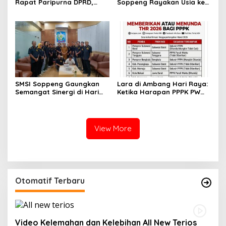
Rapat Paripurna DPRD,
Soppeng Rayakan Usia ke-
Penguatan Pengamanan
765 dengan Hangatnya
Jadi Pilar Stabilitas
Kebersamaan
Pemerintahan Daerah
SMSI Soppeng Gaungkan
Lara di Ambang Hari Raya:
Semangat Sinergi di Hari
Ketika Harapan PPPK PW
Jadi Soppeng ke-765 Tahun
Soppeng Terbentur Dinding
2026
Kebijakan
View More
Otomatif Terbaru
Video Kelemahan dan Kelebihan All New Terios