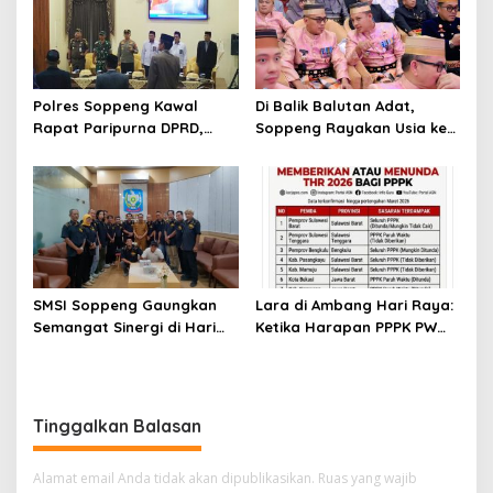
Polres Soppeng Kawal
Di Balik Balutan Adat,
Rapat Paripurna DPRD,
Soppeng Rayakan Usia ke-
Penguatan Pengamanan
765 dengan Hangatnya
Jadi Pilar Stabilitas
Kebersamaan
Pemerintahan Daerah
SMSI Soppeng Gaungkan
Lara di Ambang Hari Raya:
Semangat Sinergi di Hari
Ketika Harapan PPPK PW
Jadi Soppeng ke-765 Tahun
Soppeng Terbentur Dinding
2026
Kebijakan
Tinggalkan Balasan
Alamat email Anda tidak akan dipublikasikan.
Ruas yang wajib