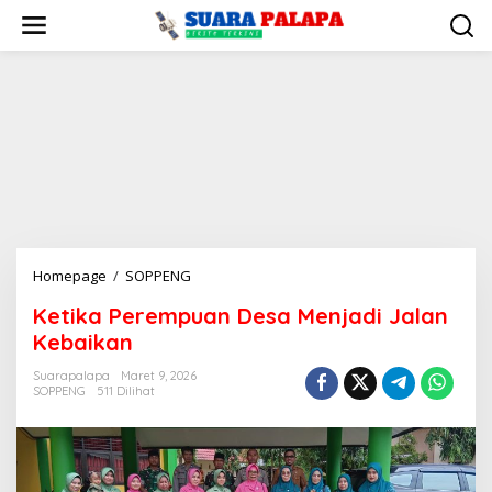
Lewati
ke
konten
Ketika
Homepage
/
SOPPENG
Perempuan
Ketika Perempuan Desa Menjadi Jalan
Desa
Kebaikan
Menjadi
Jalan
Suarapalapa
Maret 9, 2026
Kebaikan
SOPPENG
511 Dilihat