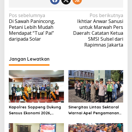
Navigasi
Pos sebelumnya
Pos berikutnya
Di Sawah Panincong,
Ikhtiar Anwar Sanusi
pos
Petani Lebih Mudah
untuk Marwah Pers
Mendapat “Tua’ Pai”
Daerah: Catatan Ketua
daripada Solar
SMSI Sulsel dari
Rapimnas Jakarta
Jangan Lewatkan
Kapolres Soppeng Dukung
Sinergitas Lintas Sektoral
Sensus Ekonomi 2026,
Warnai Apel Pengamanan
Mengawal Data Akurat
Malam Takbiran Idul Adha
demi Masa Depan
di Soppeng
Pembangunan Daerah