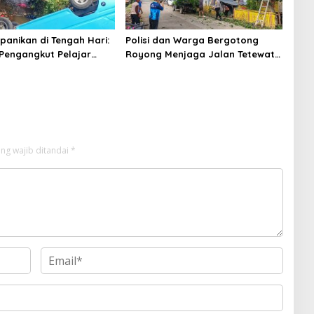
panikan di Tengah Hari:
Polisi dan Warga Bergotong
 Pengangkut Pelajar
Royong Menjaga Jalan Tetewatu
 Sungai di Takalala,
dari Ancaman Pohon Rawan
swa Selamat
Tumbang
ng wajib ditandai
*