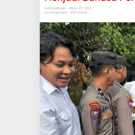
Ketika
Suarapalapa
Maret 25, 2026
Maaf
Uncategorized
450 Dilihat
Menjadi
Bahasa
Pengabdian
di
Polres
Wajo