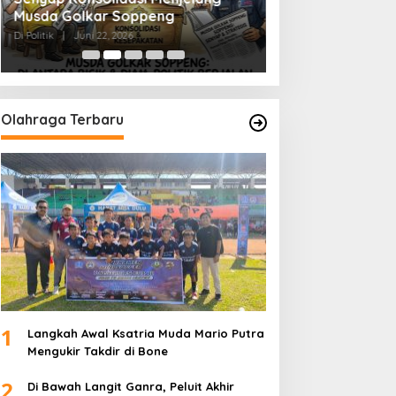
Musda Golkar Soppeng
Menjernihkan Su
Di Politik
|
Juni 22, 2026
Di Politik
|
Juni 2, 2026
Olahraga Terbaru
1
Langkah Awal Ksatria Muda Mario Putra
Mengukir Takdir di Bone
2
Di Bawah Langit Ganra, Peluit Akhir