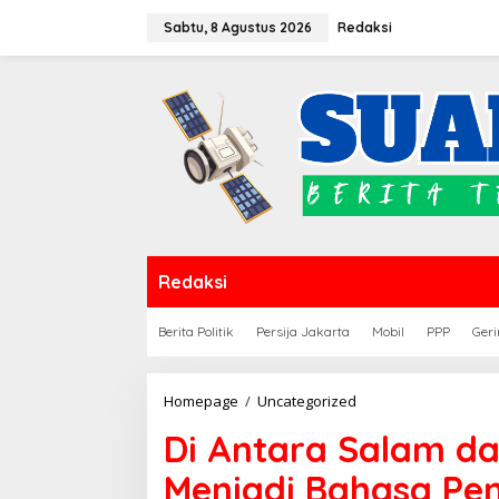
Lewati
Sabtu, 8 Agustus 2026
Redaksi
ke
konten
Redaksi
Berita Politik
Persija Jakarta
Mobil
PPP
Geri
Di
Homepage
/
Uncategorized
Antara
Di Antara Salam d
Salam
dan
Menjadi Bahasa Pen
Senyum: