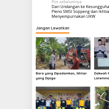
Navigasi
Pos sebelumnya
Dari Undangan ke Kesungguha
pos
Pleno SMSI Soppeng dan Ikhtia
Menyempurnakan UKW
Jangan Lewatkan
Bara yang Dipadamkan, Ikhtiar
Dakwah M
yang Dijaga
Latemma
Gaungka
Lomba Da