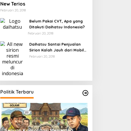
New Terios
Februari 20, 2018
Belum Pakai CVT, Apa yang
Ditakuti Daihatsu Indonesia?
Februari 20, 2018
Daihatsu Santai Penjualan
Sirion Kalah Jauh dari Mobil
LCGC
Februari 20, 2018
Politik Terbaru
Senyap Konsolidasi Menjelang
Pemilu 2029 dan