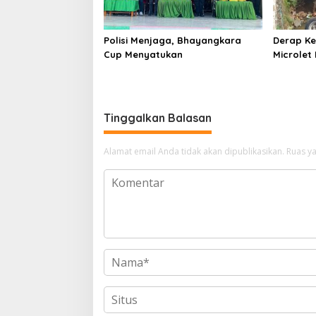
Polisi Menjaga, Bhayangkara
Derap Ke
Cup Menyatukan
Microlet
Terjun ke
Tujuh Si
Tinggalkan Balasan
Alamat email Anda tidak akan dipublikasikan.
Ruas ya