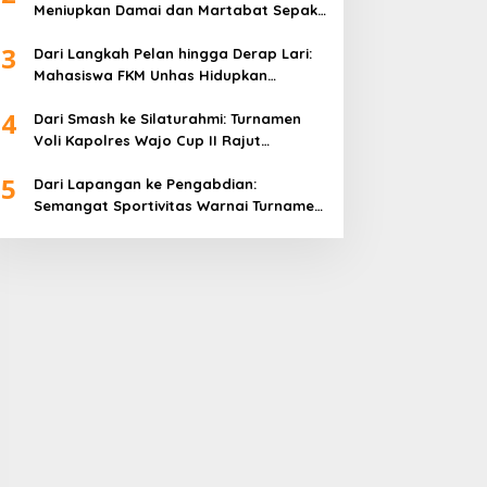
Meniupkan Damai dan Martabat Sepak
Bola
3
Dari Langkah Pelan hingga Derap Lari:
Mahasiswa FKM Unhas Hidupkan
Semangat Sehat di Desa Congko
4
Dari Smash ke Silaturahmi: Turnamen
Voli Kapolres Wajo Cup II Rajut
Kekompakan di Hari Bhayangkara ke-
5
80
Dari Lapangan ke Pengabdian:
Semangat Sportivitas Warnai Turnamen
Bulutangkis Kapolres Wajo Cup 2026