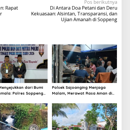
Pos berikutnya
n: Rapat
Di Antara Doa Petani dan Deru
r
Kekuasaan: Alsintan, Transparansi, dan
Ujian Amanah di Soppeng
enyejukkan dari Bumi
Polsek Sajoanging Menjaga
mala: Polres Soppeng
Malam, Merawat Rasa Aman di
n Pesan Kamtibmas di
Tengah Kehangatan Warga
i Polda Sulsel