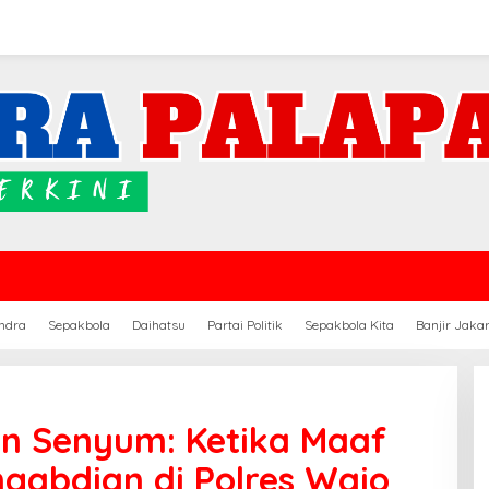
ndra
Sepakbola
Daihatsu
Partai Politik
Sepakbola Kita
Banjir Jaka
an Senyum: Ketika Maaf
gabdian di Polres Wajo