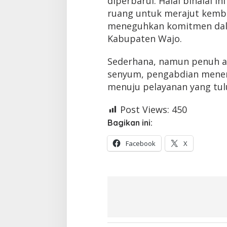
diperbarui. Halal bihalal 
ruang untuk merajut kemba
meneguhkan komitmen dal
Kabupaten Wajo.
Sederhana, namun penuh art
senyum, pengabdian menemu
menuju pelayanan yang tul
Post Views:
450
Bagikan ini:
Facebook
X