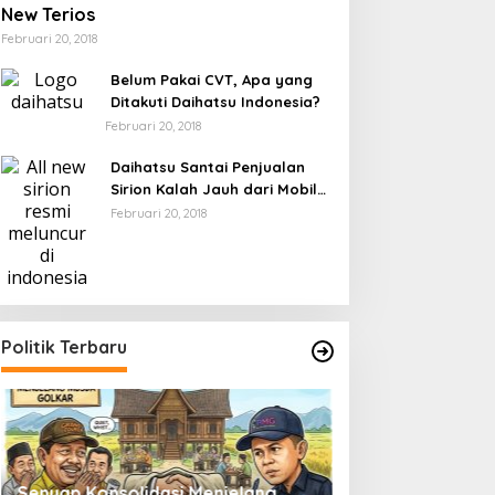
New Terios
Februari 20, 2018
Belum Pakai CVT, Apa yang
Ditakuti Daihatsu Indonesia?
Februari 20, 2018
Daihatsu Santai Penjualan
Sirion Kalah Jauh dari Mobil
LCGC
Februari 20, 2018
Politik Terbaru
Senyap Konsolidasi Menjelang
Pemilu 2029 dan