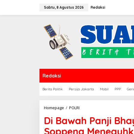
Lewati
Sabtu, 8 Agustus 2026
Redaksi
ke
konten
Redaksi
Berita Politik
Persija Jakarta
Mobil
PPP
Geri
Di
Homepage
/
POLRI
Bawah
Di Bawah Panji Bha
Panji
Bhayangkara
Soppeng Meneguhka
ke-