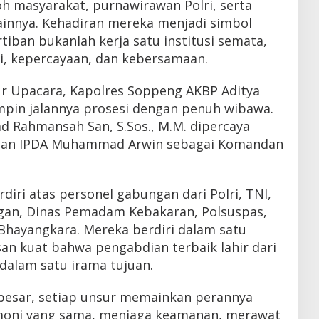
oh masyarakat, purnawirawan Polri, serta
innya. Kehadiran mereka menjadi simbol
iban bukanlah kerja satu institusi semata,
gi, kepercayaan, dan kebersamaan.
ur Upacara, Kapolres Soppeng AKBP Aditya
mimpin jalannya prosesi dengan penuh wibawa.
 Rahmansah San, S.Sos., M.M. dipercaya
 dan IPDA Muhammad Arwin sebagai Komandan
diri atas personel gabungan dari Polri, TNI,
gan, Dinas Pemadam Kebakaran, Polsuspas,
Bhayangkara. Mereka berdiri dalam satu
an kuat bahwa pengabdian terbaik lahir dari
dalam satu irama tujuan.
besar, setiap unsur memainkan perannya
oni yang sama, menjaga keamanan, merawat