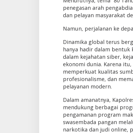
Menurutnya, tema “80 Tahu
penegasan arah pengabdian
dan pelayan masyarakat den
Namun, perjalanan ke depan
Dinamika global terus berg
hanya hadir dalam bentuk 
dalam kejahatan siber, kej
ekonomi dunia. Karena itu, 
memperkuat kualitas sumb
profesionalisme, dan mema
pelayanan modern.
Dalam amanatnya, Kapolres
mendukung berbagai progra
pengamanan program makan
swasembada pangan melalu
narkotika dan judi online, 