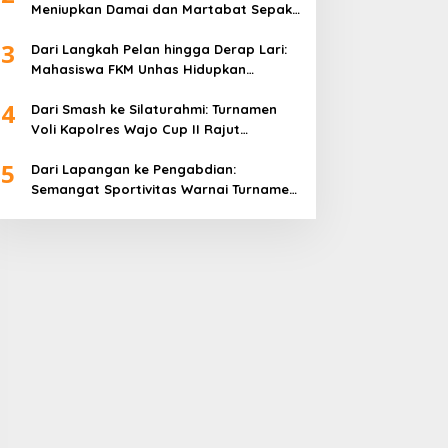
Meniupkan Damai dan Martabat Sepak
Bola
3
Dari Langkah Pelan hingga Derap Lari:
Mahasiswa FKM Unhas Hidupkan
Semangat Sehat di Desa Congko
4
Dari Smash ke Silaturahmi: Turnamen
Voli Kapolres Wajo Cup II Rajut
Kekompakan di Hari Bhayangkara ke-
5
80
Dari Lapangan ke Pengabdian:
Semangat Sportivitas Warnai Turnamen
Bulutangkis Kapolres Wajo Cup 2026