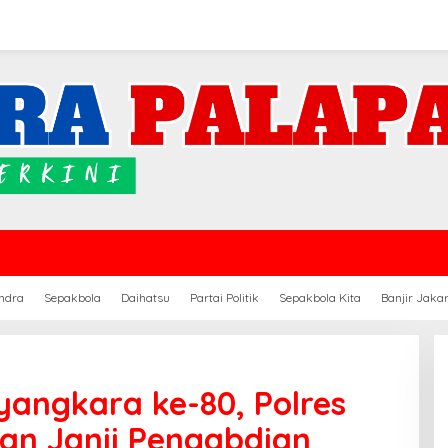
ndra
Sepakbola
Daihatsu
Partai Politik
Sepakbola Kita
Banjir Jaka
yangkara ke-80, Polres
n Janji Pengabdian