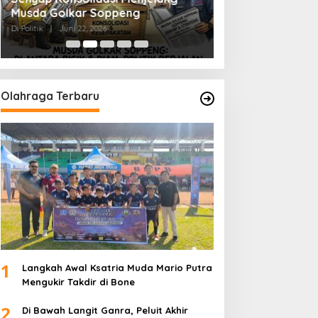
Musda Golkar Soppeng
Menjernihkan Su
Di Politik
|
Juni 22, 2026
Di Politik
|
Juni 2, 2026
Olahraga Terbaru
1
Langkah Awal Ksatria Muda Mario Putra
Mengukir Takdir di Bone
2
Di Bawah Langit Ganra, Peluit Akhir