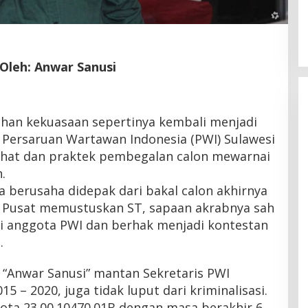
Latemmamala
Di Politik
|
Juni 22, 2026
Oleh: Anwar Sanusi
han kekuasaan sepertinya kembali menjadi
 Persaruan Wartawan Indonesia (PWI) Sulawesi
ehat dan praktek pembegalan calon mewarnai
.
 berusaha didepak dari bakal calon akhirnya
I Pusat memustuskan ST, sapaan akrabnya sah
ai anggota PWI dan berhak menjadi kontestan
.
ya “Anwar Sanusi” mantan Sekretaris PWI
15 – 2020, juga tidak luput dari kriminalisasi.
ta 23.00.10470.01B dengan masa berakhir 6