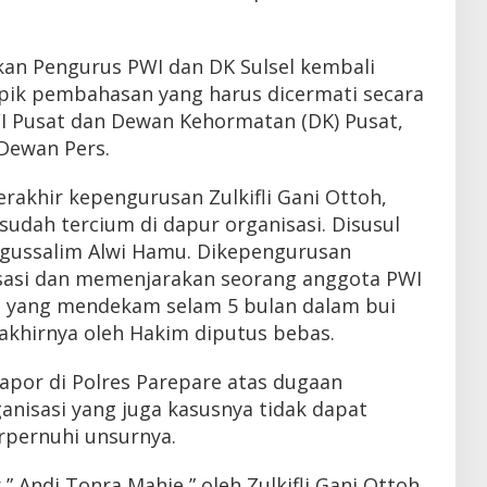
kan Pengurus PWI dan DK Sulsel kembali
pik pembahasan yang harus dicermati secara
I Pusat dan Dewan Kehormatan (DK) Pusat,
Dewan Pers.
erakhir kepengurusan Zulkifli Gani Ottoh,
udah tercium di dapur organisasi. Disusul
Agussalim Alwi Hamu. Dikepengurusan
lisasi dan memenjarakan seorang anggota PWI
a yang mendekam selam 5 bulan dalam bui
akhirnya oleh Hakim diputus bebas.
apor di Polres Parepare atas dugaan
nisasi yang juga kasusnya tidak dapat
erpernuhi unsurnya.
 Andi Tonra Mahie ” oleh Zulkifli Gani Ottoh,