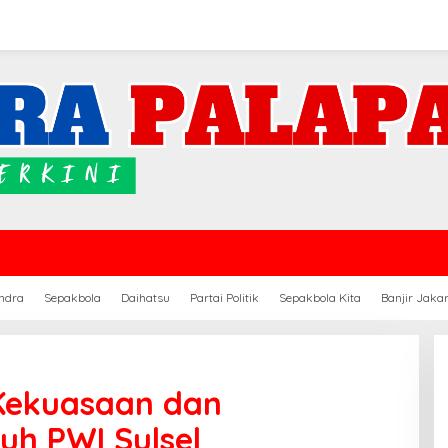
ndra
Sepakbola
Daihatsu
Partai Politik
Sepakbola Kita
Banjir Jaka
 Kekuasaan dan
uh PWI Sulsel