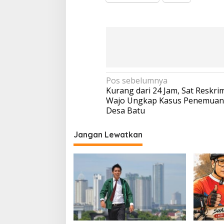
Navigasi
Pos sebelumnya
Kurang dari 24 Jam, Sat Reskri
pos
Wajo Ungkap Kasus Penemuan 
Desa Batu
Jangan Lewatkan