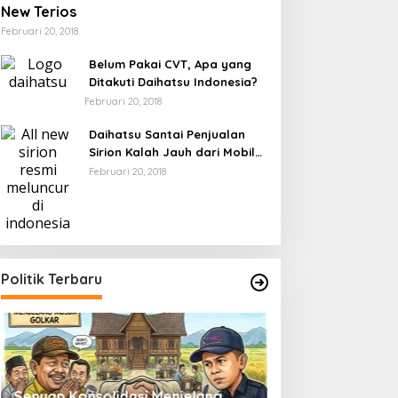
New Terios
Februari 20, 2018
Belum Pakai CVT, Apa yang
Ditakuti Daihatsu Indonesia?
Februari 20, 2018
Daihatsu Santai Penjualan
Sirion Kalah Jauh dari Mobil
LCGC
Februari 20, 2018
Politik Terbaru
Senyap Konsolidasi Menjelang
Pemilu 2029 dan