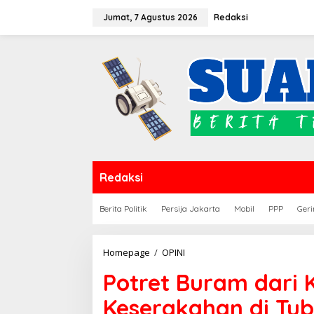
Lewati
Jumat, 7 Agustus 2026
Redaksi
ke
konten
Redaksi
Berita Politik
Persija Jakarta
Mobil
PPP
Geri
Potret
Homepage
/
OPINI
Buram
Potret Buram dari
dari
Kekuasaan
Keserakahan di Tub
dan