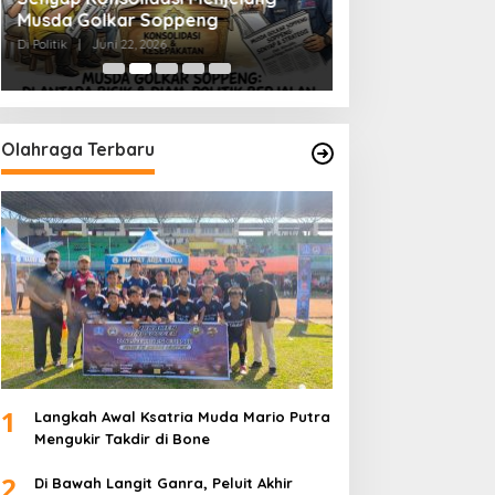
Musda Golkar Soppeng
Menjernihkan Su
Di Politik
|
Juni 22, 2026
Di Politik
|
Juni 2, 2026
Olahraga Terbaru
1
Langkah Awal Ksatria Muda Mario Putra
Mengukir Takdir di Bone
2
Di Bawah Langit Ganra, Peluit Akhir