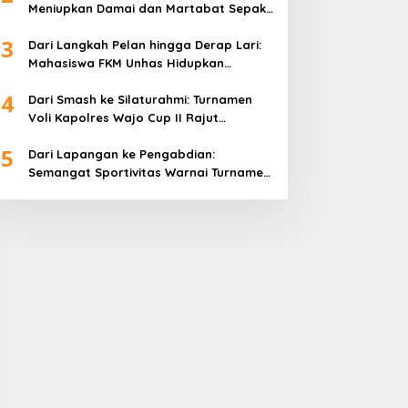
Meniupkan Damai dan Martabat Sepak
Bola
3
Dari Langkah Pelan hingga Derap Lari:
Mahasiswa FKM Unhas Hidupkan
Semangat Sehat di Desa Congko
4
Dari Smash ke Silaturahmi: Turnamen
Voli Kapolres Wajo Cup II Rajut
Kekompakan di Hari Bhayangkara ke-
5
80
Dari Lapangan ke Pengabdian:
Semangat Sportivitas Warnai Turnamen
Bulutangkis Kapolres Wajo Cup 2026