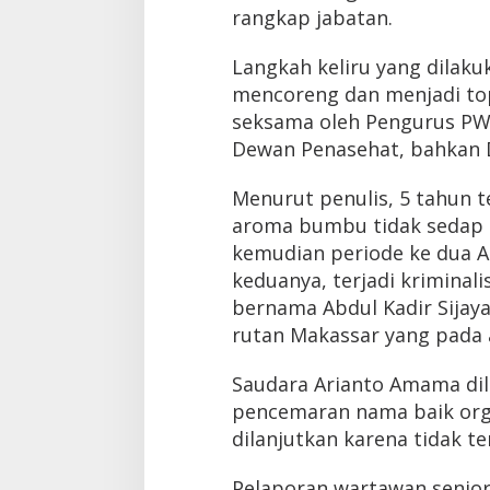
rangkap jabatan.
Langkah keliru yang dilaku
mencoreng dan menjadi to
seksama oleh Pengurus PW
Dewan Penasehat, bahkan 
Menurut penulis, 5 tahun t
aroma bumbu tidak sedap s
kemudian periode ke dua 
keduanya, terjadi krimina
bernama Abdul Kadir Sijay
rutan Makassar yang pada 
Saudara Arianto Amama dil
pencemaran nama baik orga
dilanjutkan karena tidak t
Pelaporan wartawan senior ”