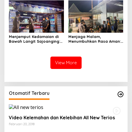
Sabbangparu
Menjemput Kedamaian di
Menjaga Malam,
Bawah Langit Sajoanging:
Menumbuhkan Rasa Aman:
Sajadah Malam, Langkah
Ketika Patroli Menjadi
Polisi, dan Hati yang
Ikhtiar Merawat
Menjaga
Kepercayaan Warga
View More
Otomatif Terbaru
Video Kelemahan dan Kelebihan All New Terios
Februari 20, 2018