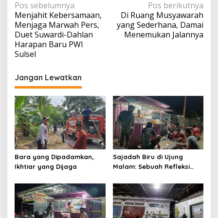
Navigasi
Pos sebelumnya
Pos berikutnya
Menjahit Kebersamaan,
Di Ruang Musyawarah
pos
Menjaga Marwah Pers,
yang Sederhana, Damai
Duet Suwardi-Dahlan
Menemukan Jalannya
Harapan Baru PWI
Sulsel
Jangan Lewatkan
Bara yang Dipadamkan,
Sajadah Biru di Ujung
Ikhtiar yang Dijaga
Malam: Sebuah Refleksi
tentang Keamanan dan
Silaturahmi