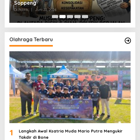
Soppeng
R
Di Politik
|
Juni 22, 2026
Di 
Olahraga Terbaru
1
Langkah Awal Ksatria Muda Mario Putra Mengukir
Takdir di Bone