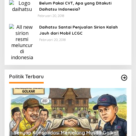
Belum Pakai CVT, Apa yang Ditakuti
Daihatsu Indonesia?
Februari 20, 2018
Daihatsu Santai Penjualan Sirion Kalah
Jauh dari Mobil LCGC
Februari 20, 2018
Politik Terbaru
Senyap Konsolidasi Menjelang Musda Golkar
P