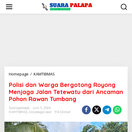
Lewati
ke
konten
Polisi
Homepage
/
KAMTIBMAS
dan
Polisi dan Warga Bergotong Royong
Warga
Menjaga Jalan Tetewatu dari Ancaman
Bergotong
Royong
Pohon Rawan Tumbang
Menjaga
Suarapalapa
Juni 5, 2026
Jalan
KAMTIBMAS
,
Uncategorized
514 Dilihat
Tetewatu
dari
Ancaman