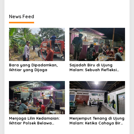
News Feed
Bara yang Dipadamkan,
Sajadah Biru di Ujung
Ikhtiar yang Dijaga
Malam: Sebuah Refleksi
tentang Keamanan dan
Silaturahmi
Menjaga Lilin Kedamaian:
Menjemput Tenang di Ujung
Ikhtiar Polsek Belawa
Malam: Ketika Cahaya Biru
Memeluk Malam demi
Polri Menjaga Sujud dan
Ketenteraman Umat
Istirahat Warga