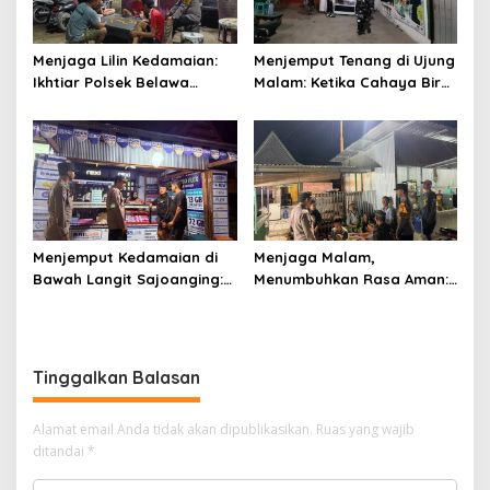
Menjaga Lilin Kedamaian:
Menjemput Tenang di Ujung
Ikhtiar Polsek Belawa
Malam: Ketika Cahaya Biru
Memeluk Malam demi
Polri Menjaga Sujud dan
Ketenteraman Umat
Istirahat Warga
Sabbangparu
Menjemput Kedamaian di
Menjaga Malam,
Bawah Langit Sajoanging:
Menumbuhkan Rasa Aman:
Sajadah Malam, Langkah
Ketika Patroli Menjadi
Polisi, dan Hati yang
Ikhtiar Merawat
Menjaga
Kepercayaan Warga
Tinggalkan Balasan
Alamat email Anda tidak akan dipublikasikan.
Ruas yang wajib
ditandai
*