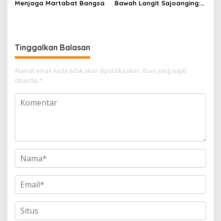
Menjaga Martabat Bangsa
Bawah Langit Sajoanging:
Ketika Langkah Polisi
Menjadi Sajadah
Kedamaian Malam
Tinggalkan Balasan
Alamat email Anda tidak akan dipublikasikan.
Ruas yang wajib
ditandai
*