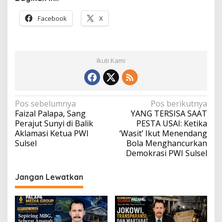
Facebook
X
Ikuti Kami
Navigasi
Pos sebelumnya
Pos berikutnya
Faizal Palapa, Sang
YANG TERSISA SAAT
pos
Perajut Sunyi di Balik
PESTA USAI: Ketika
Aklamasi Ketua PWI
‘Wasit’ Ikut Menendang
Sulsel
Bola Menghancurkan
Demokrasi PWI Sulsel
Jangan Lewatkan