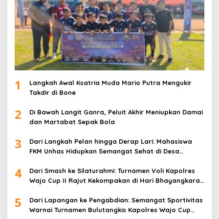
1
Langkah Awal Ksatria Muda Mario Putra Mengukir
Takdir di Bone
2
Di Bawah Langit Ganra, Peluit Akhir Meniupkan Damai
dan Martabat Sepak Bola
3
Dari Langkah Pelan hingga Derap Lari: Mahasiswa
FKM Unhas Hidupkan Semangat Sehat di Desa
Congko
4
Dari Smash ke Silaturahmi: Turnamen Voli Kapolres
Wajo Cup II Rajut Kekompakan di Hari Bhayangkara
ke-80
5
Dari Lapangan ke Pengabdian: Semangat Sportivitas
Warnai Turnamen Bulutangkis Kapolres Wajo Cup