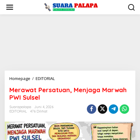
Lewati
ke
konten
Merawat
Homepage
/
EDITORIAL
Persatuan,
Merawat Persatuan, Menjaga Marwah
Menjaga
PWI Sulsel
Marwah
PWI
Suarapalapa
Juni 4, 2026
Sulsel
EDITORIAL
476 Dilihat