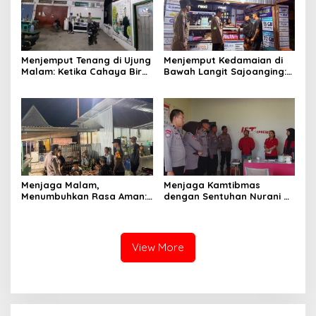
Menjemput Tenang di Ujung
Menjemput Kedamaian di
Malam: Ketika Cahaya Biru
Bawah Langit Sajoanging:
Polri Menjaga Sujud dan
Sajadah Malam, Langkah
Istirahat Warga
Polisi, dan Hati yang
Sabbangparu
Menjaga
Menjaga Malam,
Menjaga Kamtibmas
Menumbuhkan Rasa Aman:
dengan Sentuhan Nurani di
Ketika Patroli Menjadi
Tengah Kehidupan
Ikhtiar Merawat
Masyarakat
Kepercayaan Warga
View More