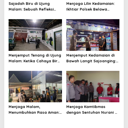
Sajadah Biru di Ujung
Menjaga Lilin Kedamaian:
Malam: Sebuah Refleksi
Ikhtiar Polsek Belawa
tentang Keamanan dan
Memeluk Malam demi
Silaturahmi
Ketenteraman Umat
Menjemput Tenang di Ujung
Menjemput Kedamaian di
Malam: Ketika Cahaya Biru
Bawah Langit Sajoanging:
Polri Menjaga Sujud dan
Sajadah Malam, Langkah
Istirahat Warga
Polisi, dan Hati yang
Sabbangparu
Menjaga
Menjaga Malam,
Menjaga Kamtibmas
Menumbuhkan Rasa Aman:
dengan Sentuhan Nurani di
Ketika Patroli Menjadi
Tengah Kehidupan
Ikhtiar Merawat
Masyarakat