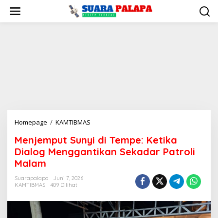
Lewati
ke
konten
Menjemput
Homepage
/
KAMTIBMAS
Sunyi
Menjemput Sunyi di Tempe: Ketika
di
Dialog Menggantikan Sekadar Patroli
Tempe:
Ketika
Malam
Dialog
Suarapalapa
Juni 7, 2026
Menggantikan
KAMTIBMAS
409 Dilihat
Sekadar
Patroli
Malam