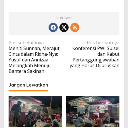
Ikuti Kami
Navigasi
Pos sebelumnya
Pos berikutnya
Meniti Sunnah, Merajut
Konferensi PWI Sulsel
pos
Cinta dalam Ridha-Nya:
dan Kabut
Yusuf dan Annizaa
Pertanggungjawaban
Melangkah Menuju
yang Harus Diluruskan
Bahtera Sakinah
Jangan Lewatkan