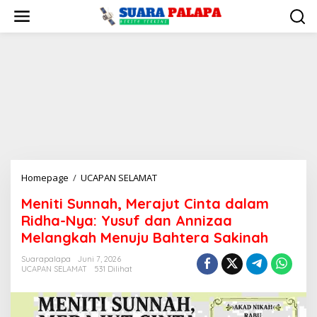
Lewati
ke
konten
Meniti
Homepage
/
UCAPAN SELAMAT
Sunnah,
Meniti Sunnah, Merajut Cinta dalam
Merajut
Ridha-Nya: Yusuf dan Annizaa
Cinta
dalam
Melangkah Menuju Bahtera Sakinah
Ridha-
Suarapalapa
Juni 7, 2026
Nya:
UCAPAN SELAMAT
531 Dilihat
Yusuf
dan
Annizaa