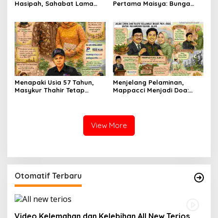
Hasipah, Sahabat Lama
Pertama Maisya: Bunga
yang Tetap Menjaga
Kecil yang Tumbuh di
Silaturahmi
Tengah Cinta dan Harapan
Menapaki Usia 57 Tahun,
Menjelang Pelaminan,
Masykur Thahir Tetap
Mappacci Menjadi Doa:
Menyalakan Lentera
Jejak Cinta dan Restu
Pengabdian dan
Keluarga Besar Muh. Aras
Peradaban Kata
untuk Muhammad Fahrul
Alam
View More
Otomatif Terbaru
Video Kelemahan dan Kelebihan All New Terios