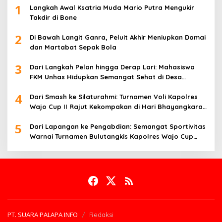
1
Langkah Awal Ksatria Muda Mario Putra Mengukir
Takdir di Bone
2
Di Bawah Langit Ganra, Peluit Akhir Meniupkan Damai
dan Martabat Sepak Bola
3
Dari Langkah Pelan hingga Derap Lari: Mahasiswa
FKM Unhas Hidupkan Semangat Sehat di Desa
Congko
4
Dari Smash ke Silaturahmi: Turnamen Voli Kapolres
Wajo Cup II Rajut Kekompakan di Hari Bhayangkara
ke-80
5
Dari Lapangan ke Pengabdian: Semangat Sportivitas
Warnai Turnamen Bulutangkis Kapolres Wajo Cup
2026
PT. SUARA PALAPA INFO
Redaksi