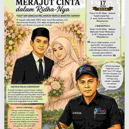
Melangkah
Menuju
Bahtera
Sakinah