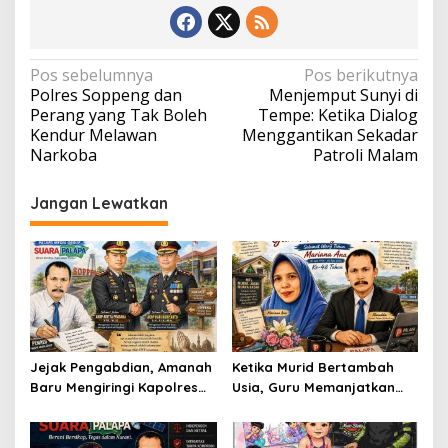
Navigasi
Pos sebelumnya
Pos berikutnya
Polres Soppeng dan
Menjemput Sunyi di
pos
Perang yang Tak Boleh
Tempe: Ketika Dialog
Kendur Melawan
Menggantikan Sekadar
Narkoba
Patroli Malam
Jangan Lewatkan
Jejak Pengabdian, Amanah
Ketika Murid Bertambah
Baru Mengiringi Kapolres
Usia, Guru Memanjatkan
Soppeng
Doa