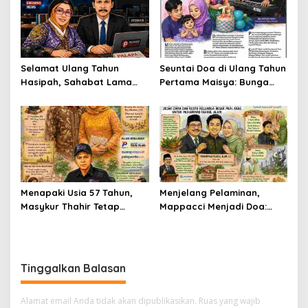
Selamat Ulang Tahun
Seuntai Doa di Ulang Tahun
Hasipah, Sahabat Lama
Pertama Maisya: Bunga
yang Tetap Menjaga
Kecil yang Tumbuh di
Silaturahmi
Tengah Cinta dan Harapan
Menapaki Usia 57 Tahun,
Menjelang Pelaminan,
Masykur Thahir Tetap
Mappacci Menjadi Doa:
Menyalakan Lentera
Jejak Cinta dan Restu
Pengabdian dan
Keluarga Besar Muh. Aras
Peradaban Kata
untuk Muhammad Fahrul
Alam
Tinggalkan Balasan
Alamat email Anda tidak akan dipublikasikan.
Ruas yang wajib