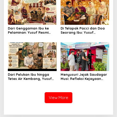
Dari Genggaman Ibu ke
Di Telapak Pacci dan Doa
Pelaminan: Yusuf Resmi
Seorang Ibu: Yusuf
Menjadi Suami Annisa
Menyempurnakan Langkah
Menuju Gerbang
Pernikahan
Dari Pelukan Ibu hingga
Menyusuri Jejak Saudagar
Tetes Air Kembang, Yusuf
Musi: Refleksi Kejayaan
Bersiap Menjadi Suami
Ekonomi Sriwijaya di
Panggung Modern
View More