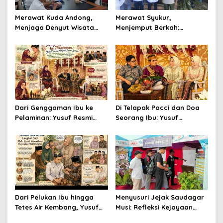
Merawat Kuda Andong,
Merawat Syukur,
Menjaga Denyut Wisata
Menjemput Berkah:
Budaya Yogyakarta
Senandung Ritual
Mappadendang di Tanah
Laringg
Dari Genggaman Ibu ke
Di Telapak Pacci dan Doa
Pelaminan: Yusuf Resmi
Seorang Ibu: Yusuf
Menjadi Suami Annisa
Menyempurnakan Langkah
Menuju Gerbang
Pernikahan
Dari Pelukan Ibu hingga
Menyusuri Jejak Saudagar
Tetes Air Kembang, Yusuf
Musi: Refleksi Kejayaan
Bersiap Menjadi Suami
Ekonomi Sriwijaya di