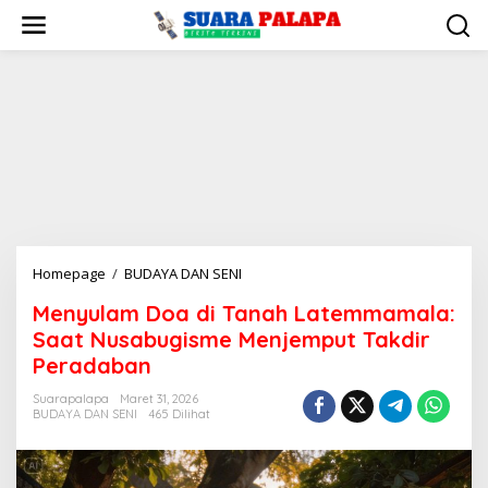
Lewati
ke
konten
Menyulam
Homepage
/
BUDAYA DAN SENI
Doa
Menyulam Doa di Tanah Latemmamala:
di
Saat Nusabugisme Menjemput Takdir
Tanah
Latemmamala:
Peradaban
Saat
Suarapalapa
Maret 31, 2026
Nusabugisme
BUDAYA DAN SENI
465 Dilihat
Menjemput
Takdir
Peradaban